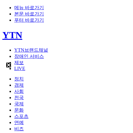
메뉴 바로가기
본문 바로가기
푸터 바로가기
YTN
YTN브랜드채널
장애인 서비스
제보
LIVE
정치
경제
사회
전국
국제
문화
스포츠
연예
비즈