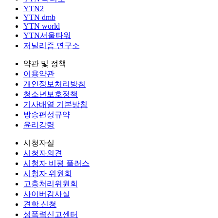
YTN2
YTN dmb
YTN world
YTN서울타워
저널리즘 연구소
약관 및 정책
이용약관
개인정보처리방침
청소년보호정책
기사배열 기본방침
방송편성규약
윤리강령
시청자실
시청자의견
시청자 비평 플러스
시청자 위원회
고충처리위원회
사이버감사실
견학 신청
성폭력신고센터