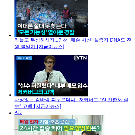
하늘도 무심하시지...인천 '훼손 시신' 실종자 DNA도 전
원 불일치 [지금이뉴스]
사정없는 칼바람 휘두르더니...저커버그 "AI 전환서 실
수" 고백 [지금이뉴스]