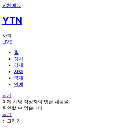
전체메뉴
YTN
사회
LIVE
홈
정치
경제
사회
국제
연예
닫기
이제 해당 작성자의 댓글 내용을
확인할 수 없습니다.
닫기
신고하기