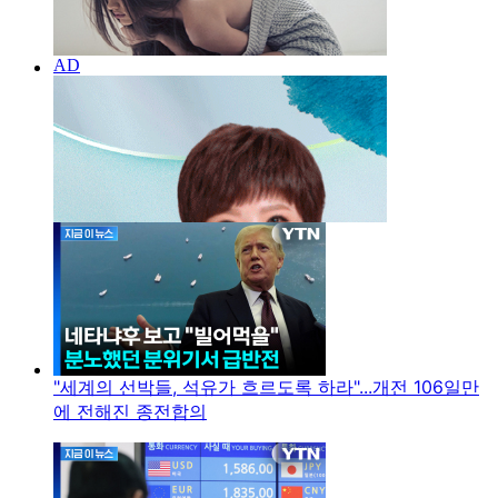
"세계의 선박들, 석유가 흐르도록 하라"...개전 106일만
에 전해진 종전합의