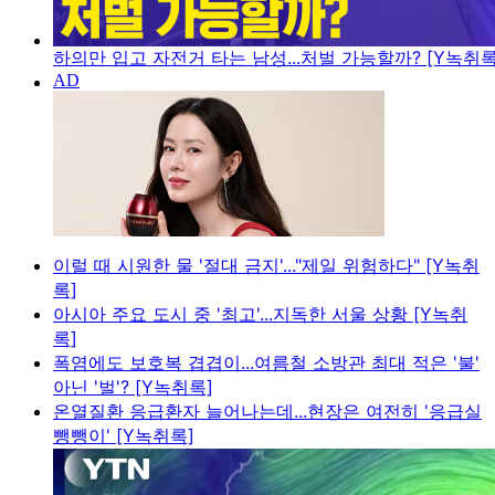
하의만 입고 자전거 타는 남성...처벌 가능할까? [Y녹취록
이럴 때 시원한 물 '절대 금지'..."제일 위험하다" [Y녹취
록]
아시아 주요 도시 중 '최고'...지독한 서울 상황 [Y녹취
록]
폭염에도 보호복 겹겹이...여름철 소방관 최대 적은 '불'
아닌 '벌'? [Y녹취록]
온열질환 응급환자 늘어나는데...현장은 여전히 '응급실
뺑뺑이' [Y녹취록]