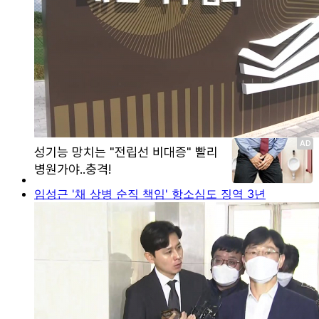
임성근 '채 상병 순직 책임' 항소심도 징역 3년