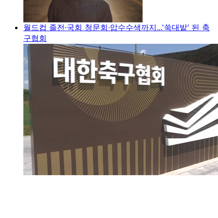
월드컵 졸전·국회 청문회·압수수색까지...'쑥대밭' 된 축
구협회