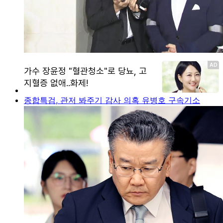
종합특검, 관저 봐주기 감사 의혹 유병호 구속기소