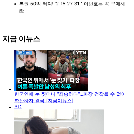
지금 이뉴스
한국인에 눈 찢더니 "죄송하다"...파장 걷잡을 수 없이
확산하자 결국 [지금이뉴스]