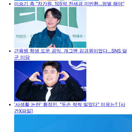
이승기 측 “차가원, 105억 전세금 미반환…엄벌 해야”
근육병 학생 도운 공익, 개그맨 김규원이었다…SNS 달
군 미담
'사생활 논란' 황정민, "두손 싹싹 빌었다" 이유는? [사
건X파일]