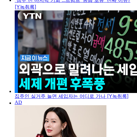
"참수 전 마지막 기회"...트럼프 '공습 보류' 진짜 이유?
[Y녹취록]
집주인 실거주 늘면 세입자는 어디로 가나 [Y녹취록]