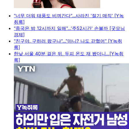
"너무 더워 태풍도 비껴간다"...사라진 '절기 매직' [Y녹
취록]
"중국은 밤 12시까지 일해"...'주52시간' 손볼까 [굿모닝
경제]
"친구야, 구하러 왔구나"..."아니? 나도 갇혔어" [Y녹취
록]
한낮 서울 40분 걸은 뒤, 두피 온도 재 봤더니...[Y녹취
록]