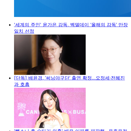
'세계의 주인' 윤가은 감독, 벡델데이 ‘올해의 감독’ 만장
일치 선정
[단독] 배윤경, ’써닝야구단‘ 출연 확정…오정세·전혜진
과 호흡
'뺑소니 후 술타기 의혹' 배우 이재룡 재판행…음주운전