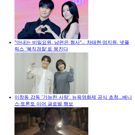
"아내는 비밀요원, 남편은 형사"… 차태현·엄지원, 넷플
릭스 '복직경찰'로 뭉친다
이창동 감독 '가능한 사랑', 뉴욕영화제 공식 초청…베니
스·토론토 이어 글로벌 행보