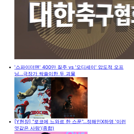
'스파이더맨' 400만 질주 vs '오디세이' 압도적 오프
닝…극장가 싹쓸이한 두 괴물
[Y현장] "로코에 느와르 한 스푼"...정해인X하영 '이런
엿같은 사랑'(종합)