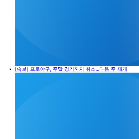
[속보] 프로야구, 주말 경기까지 취소...다음 주 재개