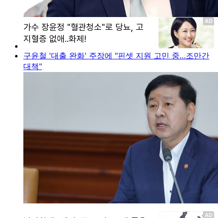
구윤철 '대출 완화' 주장에 "핀셋 지원 고민 중…조만간
대책"