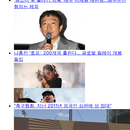
혐의는 제외
나홍진 '호프', 200개국 홀린다… 글로벌 릴레이 개봉
돌입
"축구협회, 지난 2011년 외국인 심판에 성 접대"