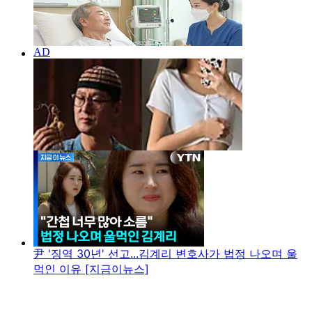
尹 '징역 30년' 선고...김계리 변호사가 법정 나오며 울
먹인 이유 [지금이뉴스]