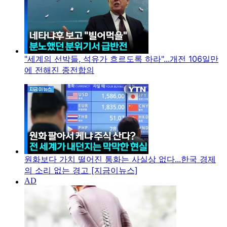
"세계의 선박들, 석유가 흐르도록 하라"...개전 106일만
에 전해진 종전합의
원화보다 가치 떨어진 통화는 사실상 없다...한국 경제
의 소리 없는 경고 [지금이뉴스]