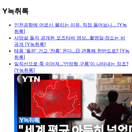
Y녹취록
인천공항에 어르신 몰리는 이유, 직접 들어보니... [Y녹
취록]
사망설 돌자 공개된 모즈타바 영상...촬영일·장소는 비
공개 [Y녹취록]
태풍 '돌핀' 가고 '찬홈' 온다...日 관통해 한반도로? [Y녹
취록]
일직선으로 쭉 이어져...'안정형 구름'이 나타내는 징조?
[Y녹취록]