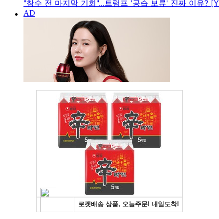
"참수 전 마지막 기회"...트럼프 '공습 보류' 진짜 이유? [