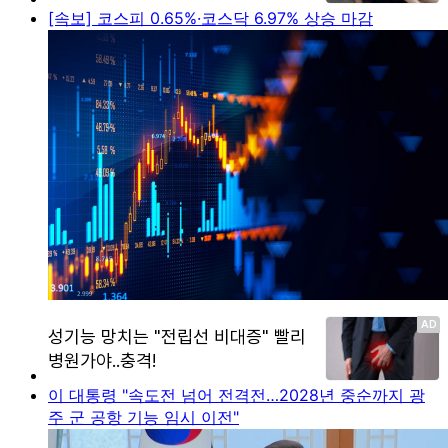
[속보] 코스피 0.65%·코스닥 6.97% 상승 마감
이 대통령 "속도전 넘어 전격전…2028년 중순까지 광
주 군 공항 기능 임시 이전"