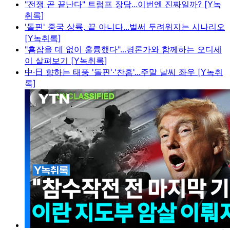
"전쟁 곧 끝난다" 트럼프 장담...이번엔 진짜일까? [Y녹
취록]
'돌핀' 중국 상륙, 끝 아니다...벌써 두려워지는 시나리오
[Y녹취록]
"흠잡을 데 없이 훌륭했다"...평론가와 함께하는 오디세
이 살펴보기 [Y녹취록]
中·日 향하는 태풍 '돌핀'·'찬홈'...주말 날씨 좌우 [Y녹취
록]