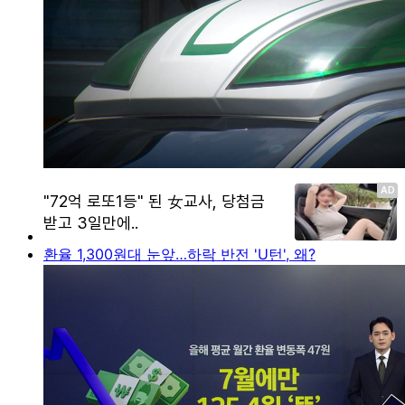
환율 1,300원대 눈앞…하락 반전 'U턴', 왜?