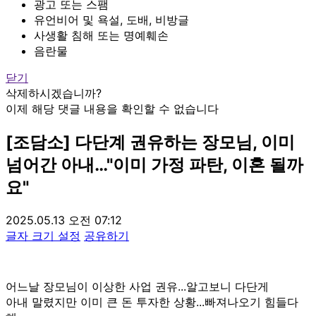
광고 또는 스팸
유언비어 및 욕설, 도배, 비방글
사생활 침해 또는 명예훼손
음란물
닫기
삭제하시겠습니까?
이제 해당 댓글 내용을 확인할 수 없습니다
[조담소] 다단계 권유하는 장모님, 이미
넘어간 아내…"이미 가정 파탄, 이혼 될까
요"
2025.05.13 오전 07:12
글자 크기 설정
공유하기
어느날 장모님이 이상한 사업 권유...알고보니 다단게
아내 말렸지만 이미 큰 돈 투자한 상황...빠져나오기 힘들다