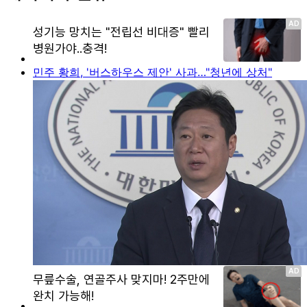
민주 황희, '버스하우스 제안' 사과…"청년에 상처"