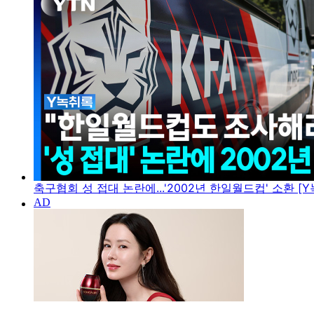
축구협회 성 접대 논란에...'2002년 한일월드컵' 소환 [