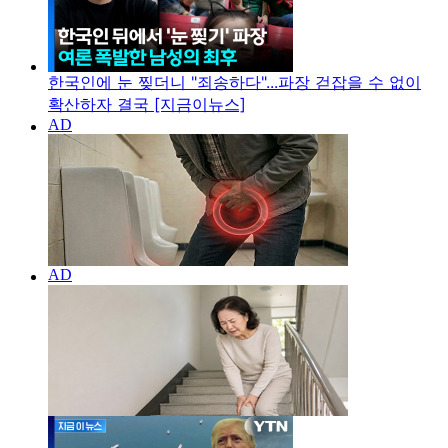
한국인에 눈 찢더니 "죄송하다"...파장 걷잡을 수 없이
확산하자 결국 [지금이뉴스]