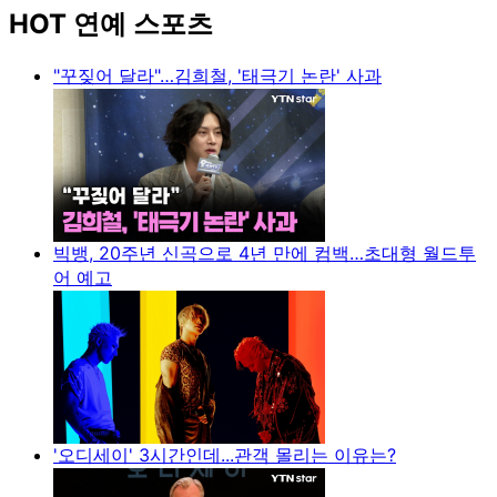
HOT 연예 스포츠
"꾸짖어 달라"…김희철, '태극기 논란' 사과
빅뱅, 20주년 신곡으로 4년 만에 컴백…초대형 월드투
어 예고
'오디세이' 3시간인데...관객 몰리는 이유는?