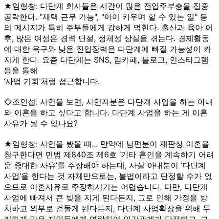
★임형창: 다단계 회사들은 시간이 많은 전업주부층을 집중
공략한다. "재택 근무 가능", "아이 키우며 할 수 있는 일" 등
의 메시지가 특히 주부들에게 강하게 먹힌다. 출산과 육아 이
후, 많은 여성은 경력 단절, 정체성 상실을 겪는다. 경제활동
에 대한 욕구와 낮은 진입장벽은 다단계에 빠질 가능성이 커
지게 한다. 요즘 다단계는 SNS, 맘카페, 블로그, 인스타그램
등을 통해
‘사업 기회’처럼 접근합니다.
◇조인섭: 사연을 보면, 사연자분은 다단계 사업을 하는 아내
와 이혼을 하고 싶다고 합니다. 다단계 사업을 하는 게 이혼
사유가 될 수 있나요?
★임형창: 사연을 봤을 때... 만약에 남편분이 재판상 이혼을
청구한다면 민법 제840조 제6호 ‘기타 혼인을 계속하기 어려
운 중대한 사유’를 주장해야 하는데, 사실 아내분이 ‘다단계
사업’을 한다는 것 자체만으로는, 불법이라고 단정할 수가 없
으므로 이혼사유로 주장하시기는 어렵습니다. 다만, 다단계
사업에 빠져서 큰 빚을 지게 된다든지, 그로 인해 가정을 방
치하고 외부로 겉돌게 된다든지, 다단계 사업확장을 위해 무
리하게 많은 지인들에게 연락하여 인간관계가 단절되고, 그