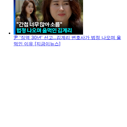
尹 '징역 30년' 선고...김계리 변호사가 법정 나오며 울
먹인 이유 [지금이뉴스]