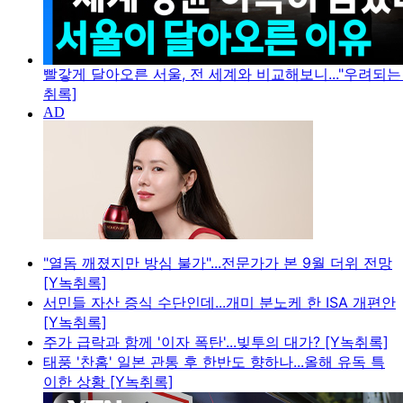
빨갛게 달아오른 서울, 전 세계와 비교해보니..."우려되는 
취록]
"열돔 깨졌지만 방심 불가"...전문가가 본 9월 더위 전망
[Y녹취록]
서민들 자산 증식 수단인데...개미 분노케 한 ISA 개편안
[Y녹취록]
주가 급락과 함께 '이자 폭탄'...빚투의 대가? [Y녹취록]
태풍 '찬홈' 일본 관통 후 한반도 향하나...올해 유독 특
이한 상황 [Y녹취록]