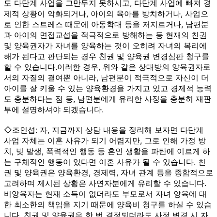
도 다단계 사업을 그만두지 못하시고, 다단계 사업에 빠져 경
제적 상황이 악화되거나, 아이의 육아를 방치하거나, 사업으
로 인한 스트레스 때문에 아동학대 등을 저지르거나, 남편분
과 아이의 면접교섭을 적극적으로 방해하는 등 현재의 친권
및 양육권자가 자녀를 양육하는 것이 오히려 자녀의 복리에
해가 된다고 판단되는 경우 친권 및 양육권 변경심판 청구를
할 수 있습니다.이러한 경우, 위와 같은 상대방의 양육권자로
서의 자질의 결여뿐 아니라, 남편분이 적극적으로 자신이 더
아이를 잘 키울 수 있는 양육환경을 가지고 있고 경제적 능력
도 충분하다는 점 등, 남편분에게 유리한 사정을 충분히 재판
부에 설명하셔야 되겠습니다.
◇조인섭: 자, 지금까지 상담 내용을 정리해 보자면 다단계
사업 자체는 이혼 사유가 되기 어렵지만, 그로 인해 가정 방
치, 빚 발생, 폭력적인 행동 등 혼인 생활을 파탄에 이르게 하
는 구체적인 행동이 있다면 이혼 사유가 될 수 있습니다. 친
권 및 양육권은 양육환경, 경제력, 자녀 관계 등을 종합적으로
고려하며 제시된 상황은 사연자분에게 유리할 수 있습니다.
비양육자는 현재 소득이 없더라도 부모로서 자녀 양육에 대
한 최소한의 책임을 지기 때문에 양육비 청구를 하실 수 있습
니다. 친권 및 양육권은 한 번 결정되더라도 사정 변경 시 자