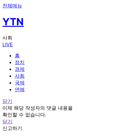
전체메뉴
YTN
사회
LIVE
홈
정치
경제
사회
국제
연예
닫기
이제 해당 작성자의 댓글 내용을
확인할 수 없습니다.
닫기
신고하기