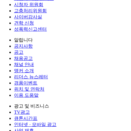
시청자 위원회
고충처리위원회
사이버감사실
견학 신청
성폭력신고센터
알립니다
공지사항
공고
채용공고
채널 안내
앵커 소개
리더스 뉴스레터
경품이벤트
위치 및 연락처
이용 도움말
광고 및 비즈니스
TV광고
큐톤시간표
인터넷 · 모바일 광고
사업 제휴