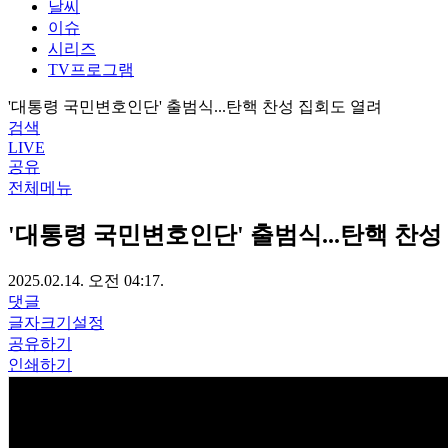
날씨
이슈
시리즈
TV프로그램
'대통령 국민변호인단' 출범식...탄핵 찬성 집회도 열려
검색
LIVE
공유
전체메뉴
'대통령 국민변호인단' 출범식...탄핵 찬성
2025.02.14. 오전 04:17.
댓글
글자크기설정
공유하기
인쇄하기