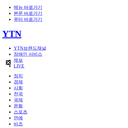
메뉴 바로가기
본문 바로가기
푸터 바로가기
YTN
YTN브랜드채널
장애인 서비스
제보
LIVE
정치
경제
사회
전국
국제
문화
스포츠
연예
비즈