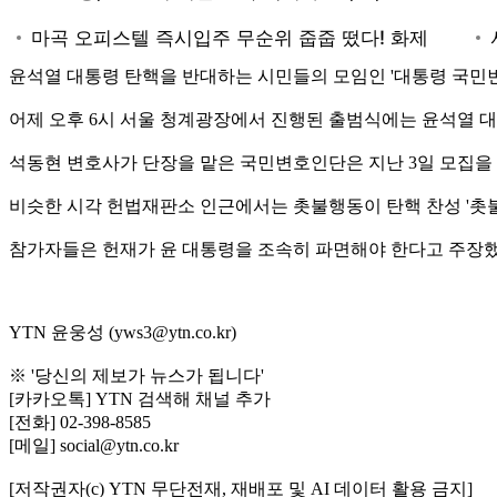
윤석열 대통령 탄핵을 반대하는 시민들의 모임인 '대통령 국민변
어제 오후 6시 서울 청계광장에서 진행된 출범식에는 윤석열 
석동현 변호사가 단장을 맡은 국민변호인단은 지난 3일 모집을 
비슷한 시각 헌법재판소 인근에서는 촛불행동이 탄핵 찬성 '촛
참가자들은 헌재가 윤 대통령을 조속히 파면해야 한다고 주장
YTN 윤웅성 (yws3@ytn.co.kr)
※ '당신의 제보가 뉴스가 됩니다'
[카카오톡] YTN 검색해 채널 추가
[전화] 02-398-8585
[메일] social@ytn.co.kr
[저작권자(c) YTN 무단전재, 재배포 및 AI 데이터 활용 금지]