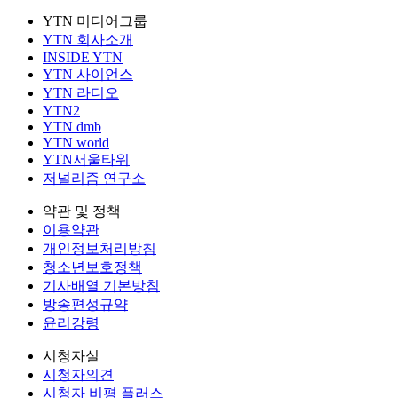
YTN 미디어그룹
YTN 회사소개
INSIDE YTN
YTN 사이언스
YTN 라디오
YTN2
YTN dmb
YTN world
YTN서울타워
저널리즘 연구소
약관 및 정책
이용약관
개인정보처리방침
청소년보호정책
기사배열 기본방침
방송편성규약
윤리강령
시청자실
시청자의견
시청자 비평 플러스