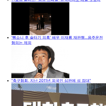
'뺑소니 후 술타기 의혹' 배우 이재룡 재판행…음주운전
혐의는 제외
"축구협회, 지난 2011년 외국인 심판에 성 접대"