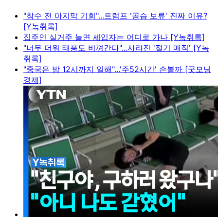
"참수 전 마지막 기회"...트럼프 '공습 보류' 진짜 이유?
[Y녹취록]
집주인 실거주 늘면 세입자는 어디로 가나 [Y녹취록]
"너무 더워 태풍도 비껴간다"...사라진 '절기 매직' [Y녹
취록]
"중국은 밤 12시까지 일해"...'주52시간' 손볼까 [굿모닝
경제]