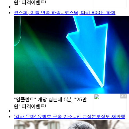
코스피, 이틀 연속 하락…코스닥, 다시 800선 하회
'감사 무마' 유병호 구속 기소…전 교정본부장도 재판행