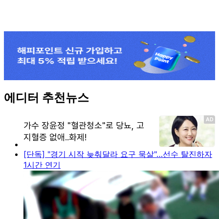
에디터 추천뉴스
[단독] "경기 시작 늦춰달라 요구 묵살"…선수 탈진하자
1시간 연기