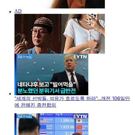
"세계의 선박들, 석유가 흐르도록 하라"...개전 106일만
에 전해진 종전합의