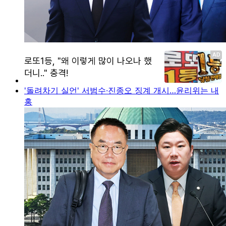
'돌려차기 실언' 서범수·진종오 징계 개시…윤리위는 내
홍