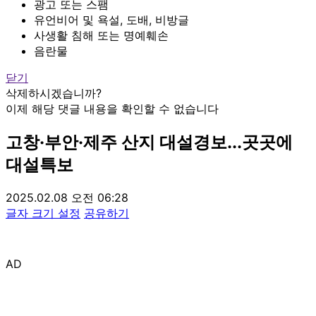
광고 또는 스팸
유언비어 및 욕설, 도배, 비방글
사생활 침해 또는 명예훼손
음란물
닫기
삭제하시겠습니까?
이제 해당 댓글 내용을 확인할 수 없습니다
고창·부안·제주 산지 대설경보...곳곳에
대설특보
2025.02.08 오전 06:28
글자 크기 설정
공유하기
AD