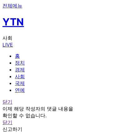
전체메뉴
YTN
사회
LIVE
홈
정치
경제
사회
국제
연예
닫기
이제 해당 작성자의 댓글 내용을
확인할 수 없습니다.
닫기
신고하기