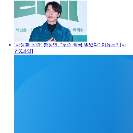
'사생활 논란' 황정민, "두손 싹싹 빌었다" 이유는? [사
건X파일]