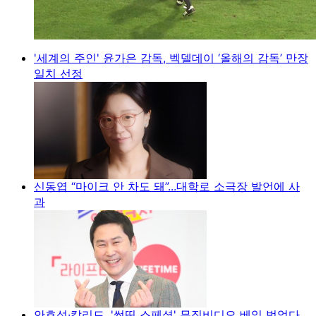
'세계의 주인' 윤가은 감독, 벡델데이 ‘올해의 감독’ 만장
일치 선정
신동엽 “마이크 안 차도 돼”...대학로 소극장 발언에 사
과
안효섭·칼리드, '썸띵 스페셜' 뮤직비디오 베일 벗었다