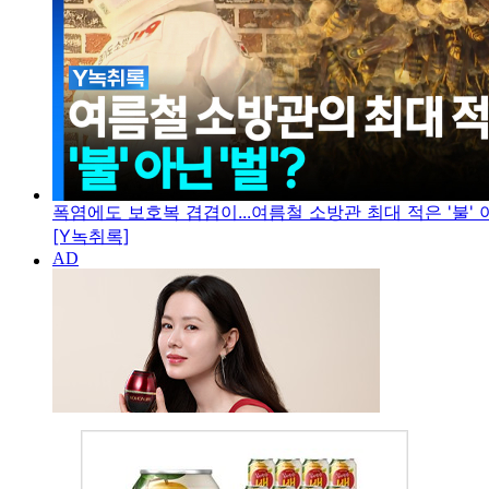
폭염에도 보호복 겹겹이...여름철 소방관 최대 적은 '불' 아
[Y녹취록]