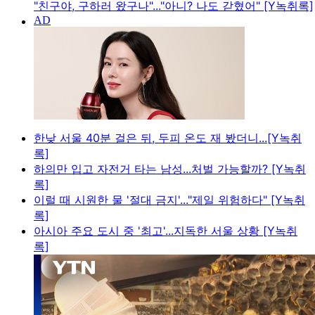
"친구야, 구하러 왔구나"..."아니? 나도 갇혔어" [Y녹취록]
한낮 서울 40분 걸은 뒤, 두피 온도 재 봤더니...[Y녹취
록]
하의만 입고 자전거 타는 남성...처벌 가능할까? [Y녹취
록]
이럴 때 시원한 물 '절대 금지'..."제일 위험하다" [Y녹취
록]
아시아 주요 도시 중 '최고'...지독한 서울 상황 [Y녹취
록]