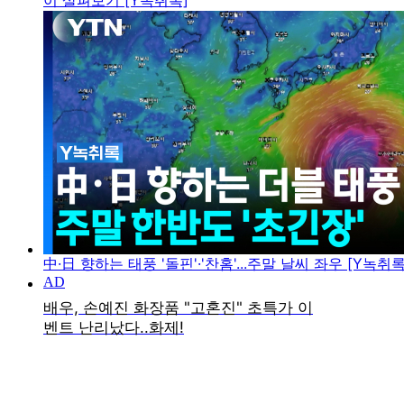
이 살펴보기 [Y녹취록]
中·日 향하는 태풍 '돌핀'·'찬홈'...주말 날씨 좌우 [Y녹취록