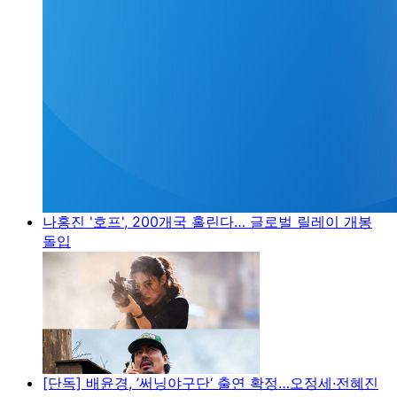
나홍진 '호프', 200개국 홀린다… 글로벌 릴레이 개봉
돌입
[단독] 배윤경, ’써닝야구단‘ 출연 확정…오정세·전혜진