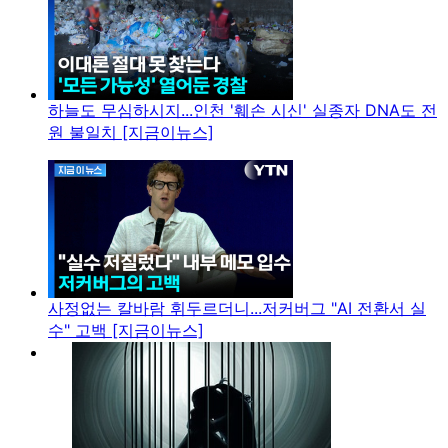
하늘도 무심하시지...인천 '훼손 시신' 실종자 DNA도 전
원 불일치 [지금이뉴스]
사정없는 칼바람 휘두르더니...저커버그 "AI 전환서 실
수" 고백 [지금이뉴스]