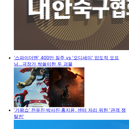
'스파이더맨' 400만 질주 vs '오디세이' 압도적 오프
닝…극장가 싹쓸이한 두 괴물
'가왕쇼’ 전유진·박서진·홍지윤, 센터 자리 위한 '관객 쟁
탈전'