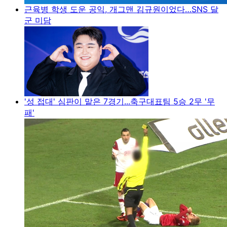
근육병 학생 도운 공익, 개그맨 김규원이었다…SNS 달
군 미담
'성 접대' 심판이 맡은 7경기...축구대표팀 5승 2무 '무
패'