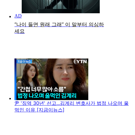
尹 '징역 30년' 선고...김계리 변호사가 법정 나오며 울
먹인 이유 [지금이뉴스]