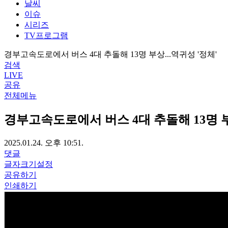
날씨
이슈
시리즈
TV프로그램
경부고속도로에서 버스 4대 추돌해 13명 부상...역귀성 '정체'
검색
LIVE
공유
전체메뉴
경부고속도로에서 버스 4대 추돌해 13명 부상
2025.01.24. 오후 10:51.
댓글
글자크기설정
공유하기
인쇄하기