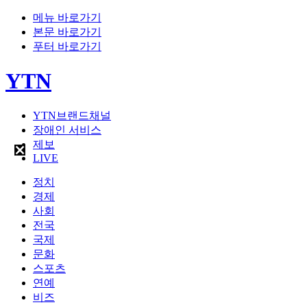
메뉴 바로가기
본문 바로가기
푸터 바로가기
YTN
YTN브랜드채널
장애인 서비스
제보
LIVE
정치
경제
사회
전국
국제
문화
스포츠
연예
비즈