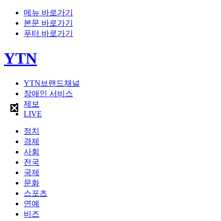
메뉴 바로가기
본문 바로가기
푸터 바로가기
YTN
YTN브랜드채널
장애인 서비스
제보
LIVE
정치
경제
사회
전국
국제
문화
스포츠
연예
비즈