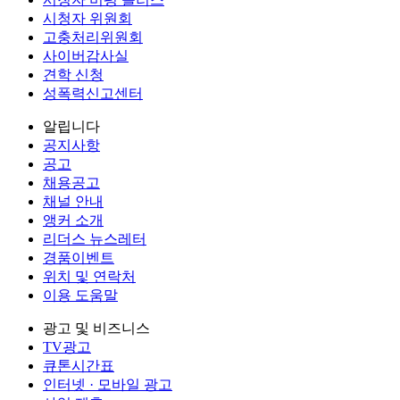
시청자 위원회
고충처리위원회
사이버감사실
견학 신청
성폭력신고센터
알립니다
공지사항
공고
채용공고
채널 안내
앵커 소개
리더스 뉴스레터
경품이벤트
위치 및 연락처
이용 도움말
광고 및 비즈니스
TV광고
큐톤시간표
인터넷 · 모바일 광고