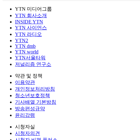
YTN 미디어그룹
YTN 회사소개
INSIDE YTN
YTN 사이언스
YTN 라디오
YTN2
YTN dmb
YTN world
YTN서울타워
저널리즘 연구소
약관 및 정책
이용약관
개인정보처리방침
청소년보호정책
기사배열 기본방침
방송편성규약
윤리강령
시청자실
시청자의견
시청자 비평 플러스