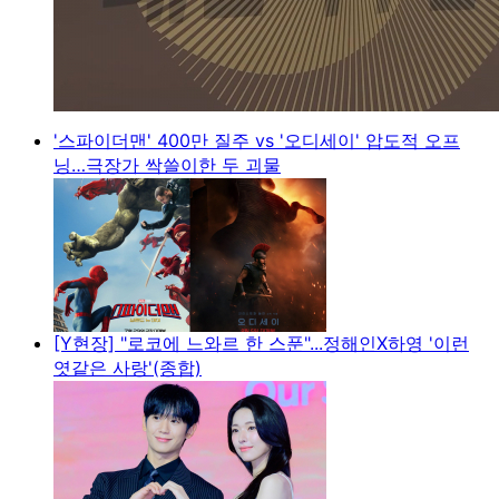
'스파이더맨' 400만 질주 vs '오디세이' 압도적 오프
닝…극장가 싹쓸이한 두 괴물
[Y현장] "로코에 느와르 한 스푼"...정해인X하영 '이런
엿같은 사랑'(종합)