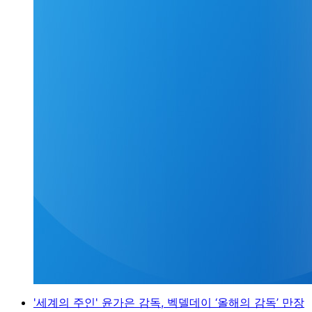
'세계의 주인' 윤가은 감독, 벡델데이 ‘올해의 감독’ 만장