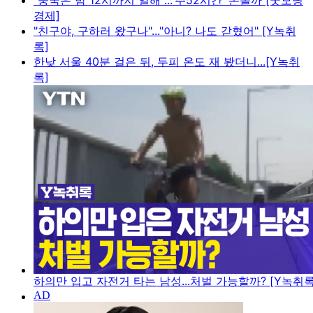
"중국은 밤 12시까지 일해"...'주52시간' 손볼까 [굿모닝
경제]
"친구야, 구하러 왔구나"..."아니? 나도 갇혔어" [Y녹취
록]
한낮 서울 40분 걸은 뒤, 두피 온도 재 봤더니...[Y녹취
록]
하의만 입고 자전거 타는 남성...처벌 가능할까? [Y녹취록