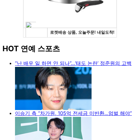
HOT 연예 스포츠
“난 배우 일 하면 안 되나”…‘태도 논란’ 정준원의 고백
이승기 측 “차가원, 105억 전세금 미반환…엄벌 해야”