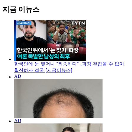
지금 이뉴스
한국인에 눈 찢더니 "죄송하다"...파장 걷잡을 수 없이
확산하자 결국 [지금이뉴스]