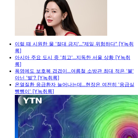
이럴 때 시원한 물 '절대 금지'..."제일 위험하다" [Y녹취
록]
아시아 주요 도시 중 '최고'...지독한 서울 상황 [Y녹취
록]
폭염에도 보호복 겹겹이...여름철 소방관 최대 적은 '불'
아닌 '벌'? [Y녹취록]
온열질환 응급환자 늘어나는데...현장은 여전히 '응급실
뺑뺑이' [Y녹취록]