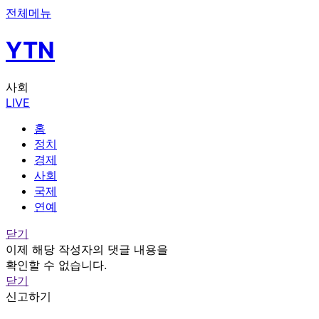
전체메뉴
YTN
사회
LIVE
홈
정치
경제
사회
국제
연예
닫기
이제 해당 작성자의 댓글 내용을
확인할 수 없습니다.
닫기
신고하기