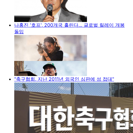
나홍진 '호프', 200개국 홀린다… 글로벌 릴레이 개봉
돌입
"축구협회, 지난 2011년 외국인 심판에 성 접대"