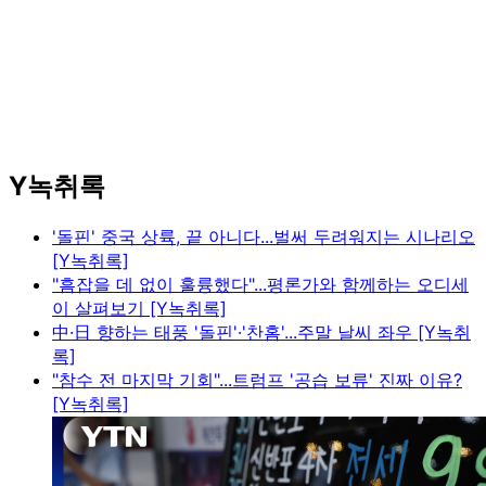
Y녹취록
'돌핀' 중국 상륙, 끝 아니다...벌써 두려워지는 시나리오
[Y녹취록]
"흠잡을 데 없이 훌륭했다"...평론가와 함께하는 오디세
이 살펴보기 [Y녹취록]
中·日 향하는 태풍 '돌핀'·'찬홈'...주말 날씨 좌우 [Y녹취
록]
"참수 전 마지막 기회"...트럼프 '공습 보류' 진짜 이유?
[Y녹취록]