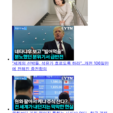
"세계의 선박들, 석유가 흐르도록 하라"...개전 106일만
에 전해진 종전합의