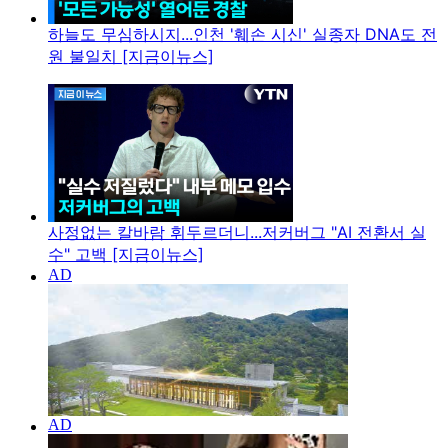
하늘도 무심하시지...인천 '훼손 시신' 실종자 DNA도 전
원 불일치 [지금이뉴스]
사정없는 칼바람 휘두르더니...저커버그 "AI 전환서 실
수" 고백 [지금이뉴스]