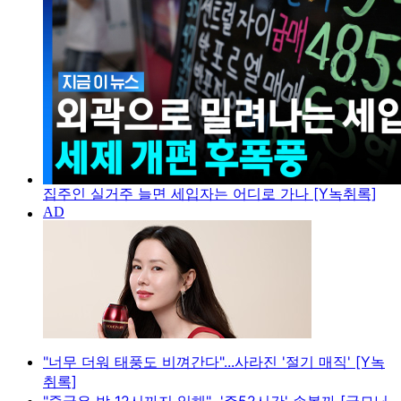
집주인 실거주 늘면 세입자는 어디로 가나 [Y녹취록]
"너무 더워 태풍도 비껴간다"...사라진 '절기 매직' [Y녹
취록]