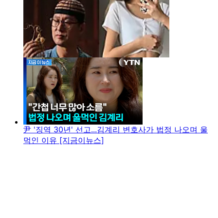
尹 '징역 30년' 선고...김계리 변호사가 법정 나오며 울
먹인 이유 [지금이뉴스]