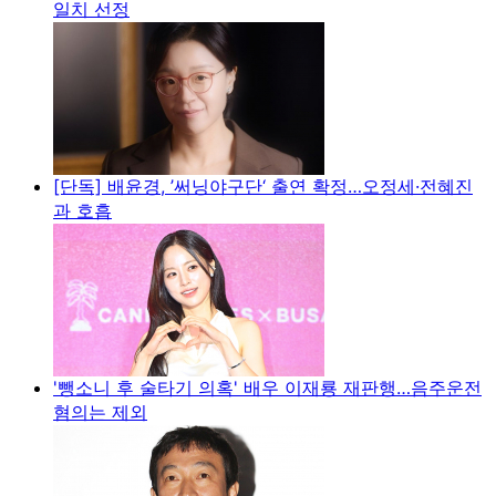
일치 선정
[단독] 배윤경, ’써닝야구단‘ 출연 확정…오정세·전혜진
과 호흡
'뺑소니 후 술타기 의혹' 배우 이재룡 재판행…음주운전
혐의는 제외