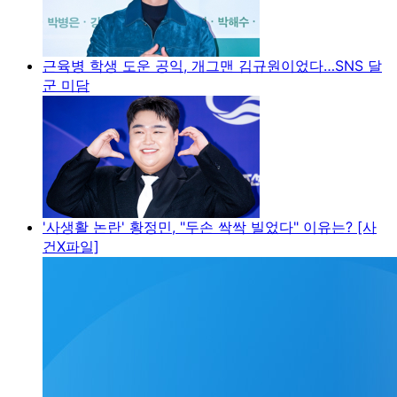
근육병 학생 도운 공익, 개그맨 김규원이었다…SNS 달
군 미담
'사생활 논란' 황정민, "두손 싹싹 빌었다" 이유는? [사
건X파일]