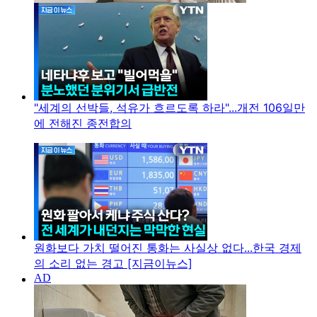
"세계의 선박들, 석유가 흐르도록 하라"...개전 106일만
에 전해진 종전합의
원화보다 가치 떨어진 통화는 사실상 없다...한국 경제
의 소리 없는 경고 [지금이뉴스]