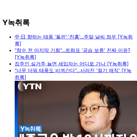
Y녹취록
中·日 향하는 태풍 '돌핀'·'찬홈'...주말 날씨 좌우 [Y녹취
록]
"참수 전 마지막 기회"...트럼프 '공습 보류' 진짜 이유?
[Y녹취록]
집주인 실거주 늘면 세입자는 어디로 가나 [Y녹취록]
"너무 더워 태풍도 비껴간다"...사라진 '절기 매직' [Y녹
취록]