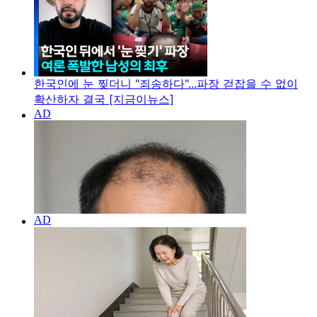
한국인에 눈 찢더니 "죄송하다"...파장 걷잡을 수 없이
확산하자 결국 [지금이뉴스]