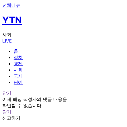
전체메뉴
YTN
사회
LIVE
홈
정치
경제
사회
국제
연예
닫기
이제 해당 작성자의 댓글 내용을
확인할 수 없습니다.
닫기
신고하기