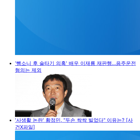
'뺑소니 후 술타기 의혹' 배우 이재룡 재판행…음주운전
혐의는 제외
'사생활 논란' 황정민, "두손 싹싹 빌었다" 이유는? [사
건X파일]