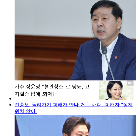
진종오, 돌려차기 피해자 만나 거듭 사과…피해자 "징계
원치 않아"