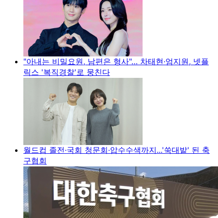
"아내는 비밀요원, 남편은 형사"… 차태현·엄지원, 넷플
릭스 '복직경찰'로 뭉친다
월드컵 졸전·국회 청문회·압수수색까지...'쑥대밭' 된 축
구협회