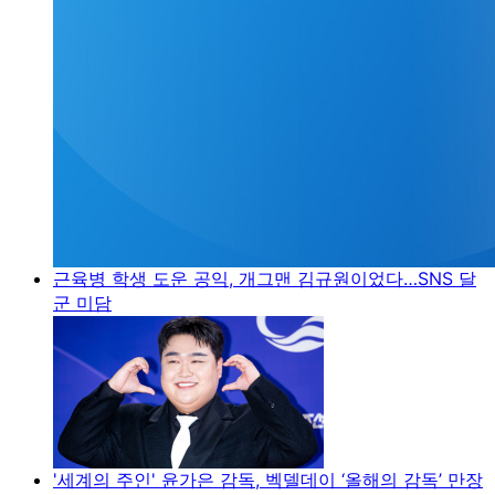
근육병 학생 도운 공익, 개그맨 김규원이었다…SNS 달
군 미담
'세계의 주인' 윤가은 감독, 벡델데이 ‘올해의 감독’ 만장