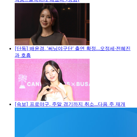
[단독] 배윤경, ’써닝야구단‘ 출연 확정…오정세·전혜진
과 호흡
[속보] 프로야구, 주말 경기까지 취소...다음 주 재개