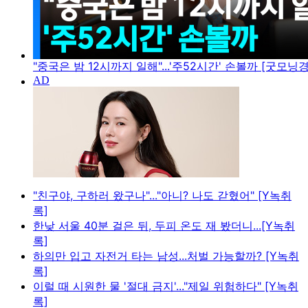
"중국은 밤 12시까지 일해"...'주52시간' 손볼까 [굿모닝
"친구야, 구하러 왔구나"..."아니? 나도 갇혔어" [Y녹취
록]
한낮 서울 40분 걸은 뒤, 두피 온도 재 봤더니...[Y녹취
록]
하의만 입고 자전거 타는 남성...처벌 가능할까? [Y녹취
록]
이럴 때 시원한 물 '절대 금지'..."제일 위험하다" [Y녹취
록]