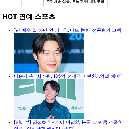
HOT 연예 스포츠
“난 배우 일 하면 안 되나”…‘태도 논란’ 정준원의 고백
이승기 측 “차가원, 105억 전세금 미반환…엄벌 해야”
[인터뷰] 엄정화 "'오케이 마담2', 눈물 날 만큼 소중한
작품…절박하게 해냈다"(종합)