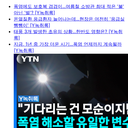
폭염에도 보호복 겹겹이...여름철 소방관 최대 적은 '불'
아닌 '벌'? [Y녹취록]
온열질환 응급환자 늘어나는데...현장은 여전히 '응급실
뺑뺑이' [Y녹취록]
태풍 3개 발생한 초유의 상황...한반도 영향은? [Y녹취
록]
지금, 1년 중 가장 더운 시기...폭염 언제까지 계속될까
[Y녹취록]