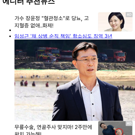
에디터 추천뉴스
임성근 '채 상병 순직 책임' 항소심도 징역 3년