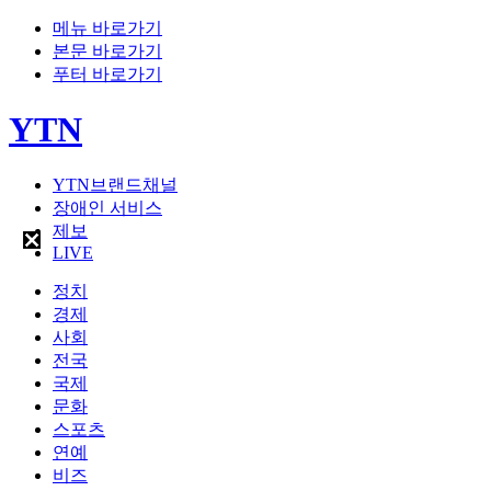
메뉴 바로가기
본문 바로가기
푸터 바로가기
YTN
YTN브랜드채널
장애인 서비스
제보
LIVE
정치
경제
사회
전국
국제
문화
스포츠
연예
비즈