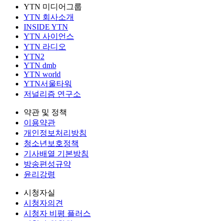
YTN 미디어그룹
YTN 회사소개
INSIDE YTN
YTN 사이언스
YTN 라디오
YTN2
YTN dmb
YTN world
YTN서울타워
저널리즘 연구소
약관 및 정책
이용약관
개인정보처리방침
청소년보호정책
기사배열 기본방침
방송편성규약
윤리강령
시청자실
시청자의견
시청자 비평 플러스