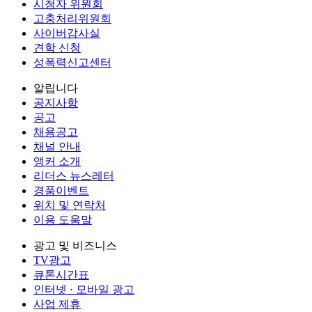
시청자 위원회
고충처리위원회
사이버감사실
견학 신청
성폭력신고센터
알립니다
공지사항
공고
채용공고
채널 안내
앵커 소개
리더스 뉴스레터
경품이벤트
위치 및 연락처
이용 도움말
광고 및 비즈니스
TV광고
큐톤시간표
인터넷 · 모바일 광고
사업 제휴