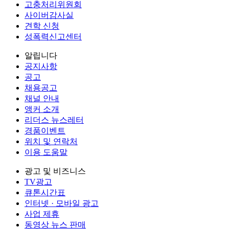
고충처리위원회
사이버감사실
견학 신청
성폭력신고센터
알립니다
공지사항
공고
채용공고
채널 안내
앵커 소개
리더스 뉴스레터
경품이벤트
위치 및 연락처
이용 도움말
광고 및 비즈니스
TV광고
큐톤시간표
인터넷 · 모바일 광고
사업 제휴
동영상 뉴스 판매