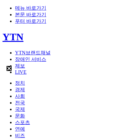
메뉴 바로가기
본문 바로가기
푸터 바로가기
YTN
YTN브랜드채널
장애인 서비스
제보
LIVE
정치
경제
사회
전국
국제
문화
스포츠
연예
비즈