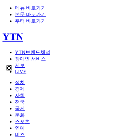
메뉴 바로가기
본문 바로가기
푸터 바로가기
YTN
YTN브랜드채널
장애인 서비스
제보
LIVE
정치
경제
사회
전국
국제
문화
스포츠
연예
비즈