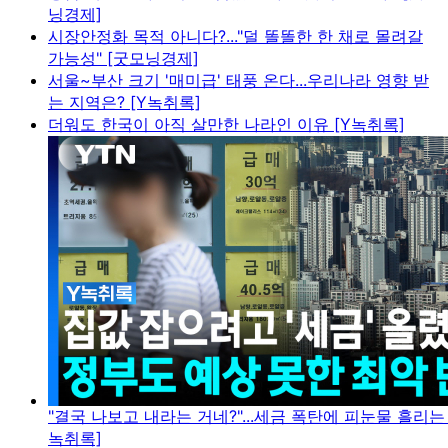
닝경제]
시장안정화 목적 아니다?..."덜 똘똘한 한 채로 몰려갈
가능성" [굿모닝경제]
서울~부산 크기 '매미급' 태풍 온다...우리나라 영향 받
는 지역은? [Y녹취록]
더워도 한국이 아직 살만한 나라인 이유 [Y녹취록]
"결국 나보고 내라는 거네?"...세금 폭탄에 피눈물 흘리는
녹취록]