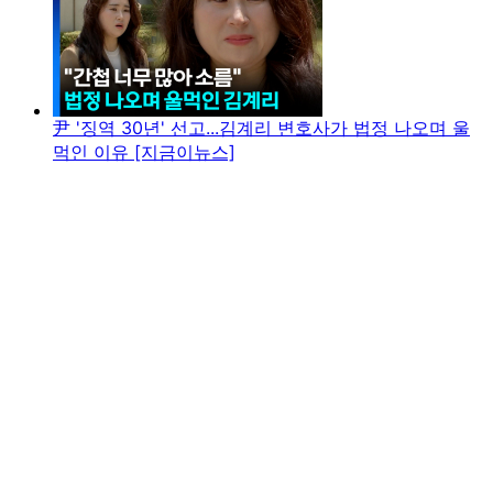
尹 '징역 30년' 선고...김계리 변호사가 법정 나오며 울
먹인 이유 [지금이뉴스]