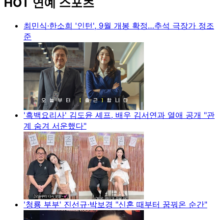
HOT 연예 스포츠
최민식·한소희 '인턴', 9월 개봉 확정…추석 극장가 정조
준
'흑백요리사' 김도윤 셰프, 배우 김서연과 열애 공개 "관
계 숨겨 서운했다"
'청룡 부부' 진선규·박보경 "신혼 때부터 꿈꿔온 순간"