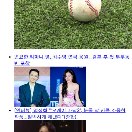
변요한·티파니 영, 최수영 연극 응원…결혼 후 첫 부부동
반 포착
[인터뷰] 엄정화 "'오케이 마담2', 눈물 날 만큼 소중한
작품…절박하게 해냈다"(종합)