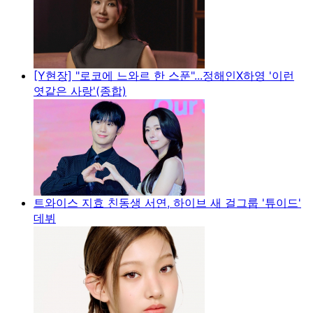
[Y현장] "로코에 느와르 한 스푼"...정해인X하영 '이런
엿같은 사랑'(종합)
트와이스 지효 친동생 서연, 하이브 새 걸그룹 '튜이드'
데뷔