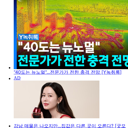
"40도는 뉴노멀"...전문가가 전한 충격 전망 [Y녹취록]
강남 매물은 나오지만...집값은 다른 곳이 오른다? [굿모