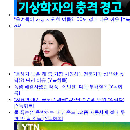
"올여름이 가장 시원한 여름?" 50도 경고 나온 이유 [Y
"올해가 남은 해 중 가장 시원해"...전문가가 섬뜩한 농
담(?) 던진 이유 [Y녹취록]
폭염 해결사였던 태풍...이번엔 '더위 부채질'? [Y녹취
록]
"지표면·대기 극도로 과열"...재난 수준의 더위 '일상화'
[Y녹취록]
물 끓는점 육박하는 내부 온도...요즘 자동차에 절대 두
면 안 될 것들 [Y녹취록]