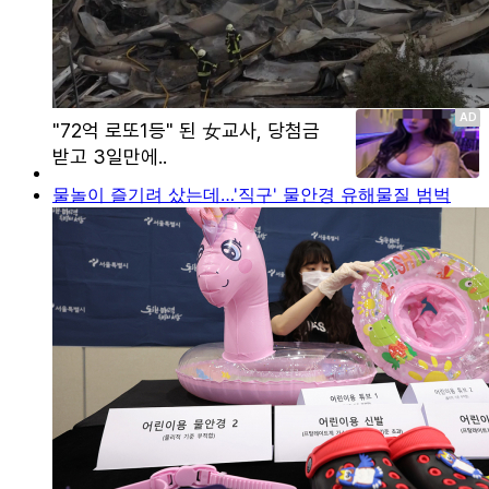
물놀이 즐기려 샀는데…'직구' 물안경 유해물질 범벅