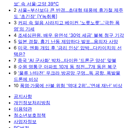
보' 속 서울·고양 39℃
2
서울~부산보다 큰 반경...초대형 태풍에 휴가철 제주
도 '초긴장' [Y녹취록]
3
커피 속 얼음 사라지고 베이컨 '노릇노릇'...'극한 폭
염'의 기세
4
조세심판원, 배우 유연석 '30억 세금' 불복 청구 기각
5
일본 경찰, 흉기 난동 제압하다 발포...용의자 사망
6
미국, 엔화 개입 후 '금리 인상' 압박...다카이치의 선
택은?
7
중국 'AI 군사화' 박차...타이완 '드론군 양성' 맞불
8
수원 영통구 아파트 10개 동 정전...7개 동은 복구
9
'물류 난타전' 우크라 방공망 구멍...독 공항, 폭발물
드론에 비상
10
폭염·가뭄에 산불 위험 '역대 2위'...'연쇄 재난' 비상
공지사항
개인정보처리방침
이용약관
청소년보호정책
사업자정보
PC버전