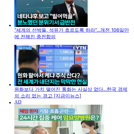
"세계의 선박들, 석유가 흐르도록 하라"...개전 106일만
에 전해진 종전합의
원화보다 가치 떨어진 통화는 사실상 없다...한국 경제
의 소리 없는 경고 [지금이뉴스]