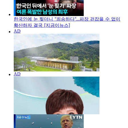
한국인에 눈 찢더니 "죄송하다"...파장 걷잡을 수 없이
확산하자 결국 [지금이뉴스]