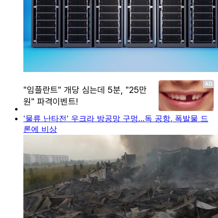
'물류 난타전' 우크라 방공망 구멍…독 공항, 폭발물 드
론에 비상