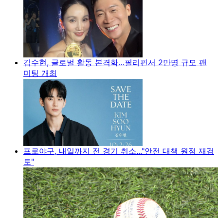
김수현, 글로벌 활동 본격화…필리핀서 2만명 규모 팬
미팅 개최
프로야구, 내일까지 전 경기 취소..."안전 대책 원점 재검
토"