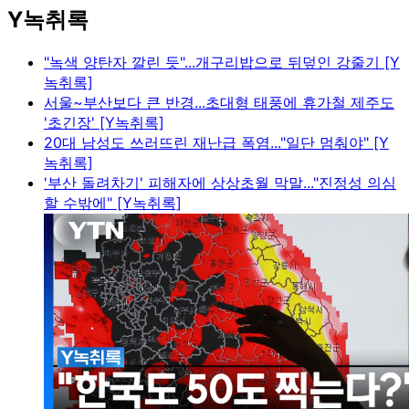
Y녹취록
"녹색 양탄자 깔린 듯"...개구리밥으로 뒤덮인 강줄기 [Y
녹취록]
서울~부산보다 큰 반경...초대형 태풍에 휴가철 제주도
'초긴장' [Y녹취록]
20대 남성도 쓰러뜨린 재난급 폭염..."일단 멈춰야" [Y
녹취록]
'부산 돌려차기' 피해자에 상상초월 막말..."진정성 의심
할 수밖에" [Y녹취록]