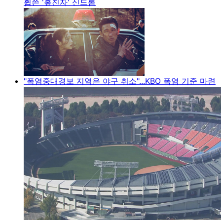
휩쓴 '홒친자' 신드롬
"폭염중대경보 지역은 야구 취소"...KBO 폭염 기준 마련