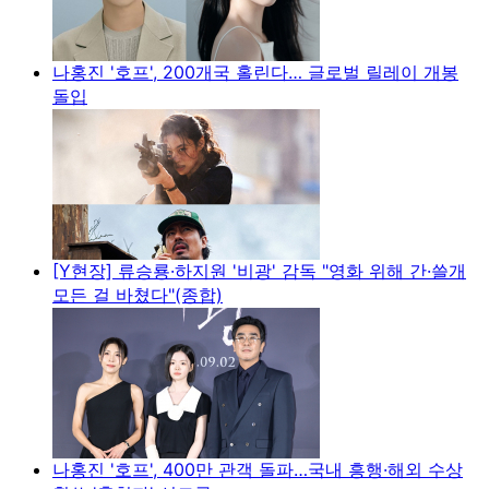
나홍진 '호프', 200개국 홀린다… 글로벌 릴레이 개봉
돌입
[Y현장] 류승룡·하지원 '비광' 감독 "영화 위해 간·쓸개
모든 걸 바쳤다"(종합)
나홍진 '호프', 400만 관객 돌파…국내 흥행·해외 수상