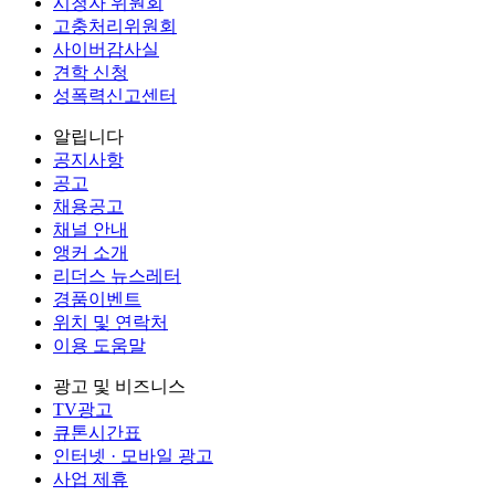
시청자 위원회
고충처리위원회
사이버감사실
견학 신청
성폭력신고센터
알립니다
공지사항
공고
채용공고
채널 안내
앵커 소개
리더스 뉴스레터
경품이벤트
위치 및 연락처
이용 도움말
광고 및 비즈니스
TV광고
큐톤시간표
인터넷 · 모바일 광고
사업 제휴