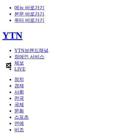
메뉴 바로가기
본문 바로가기
푸터 바로가기
YTN
YTN브랜드채널
장애인 서비스
제보
LIVE
정치
경제
사회
전국
국제
문화
스포츠
연예
비즈