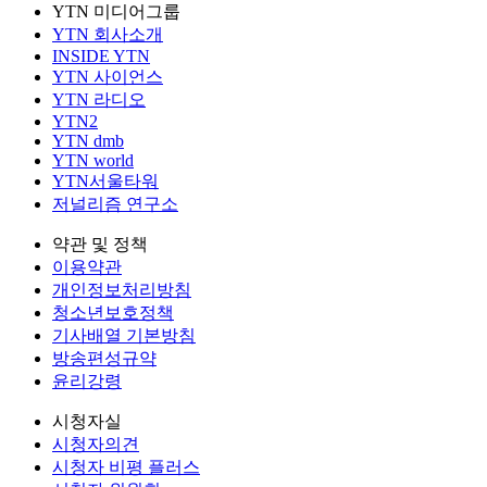
YTN 미디어그룹
YTN 회사소개
INSIDE YTN
YTN 사이언스
YTN 라디오
YTN2
YTN dmb
YTN world
YTN서울타워
저널리즘 연구소
약관 및 정책
이용약관
개인정보처리방침
청소년보호정책
기사배열 기본방침
방송편성규약
윤리강령
시청자실
시청자의견
시청자 비평 플러스