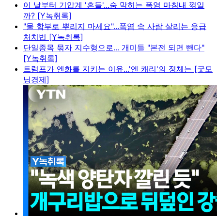
이 날부터 기압계 '흔들'...숨 막히는 폭염 마침내 꺾일
까? [Y녹취록]
"물 함부로 뿌리지 마세요"...폭염 속 사람 살리는 응급
처치법 [Y녹취록]
단일종목 묶자 지수형으로... 개미들 "본전 되면 뺀다"
[Y녹취록]
트럼프가 엔화를 지키는 이유...'엔 캐리'의 정체는 [굿모
닝경제]