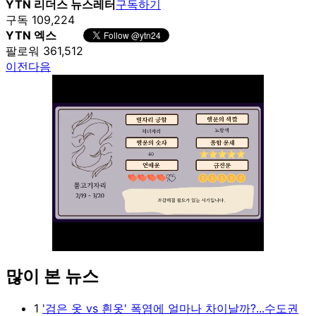
YTN 리더스 뉴스레터
구독하기
구독 109,224
YTN 엑스
팔로워 361,512
이전
다음
많이 본 뉴스
Unmute
1
'검은 옷 vs 흰옷' 폭염에 얼마나 차이날까?...수도권