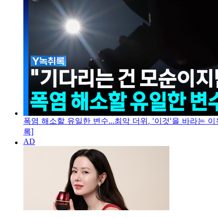
폭염 해소할 유일한 변수...최악 더위, '이것'을 바라는 이
록]