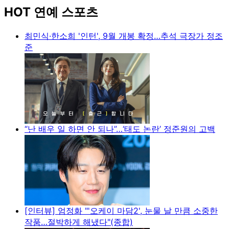
HOT 연예 스포츠
최민식·한소희 '인턴', 9월 개봉 확정…추석 극장가 정조
준
“난 배우 일 하면 안 되나”…‘태도 논란’ 정준원의 고백
[인터뷰] 엄정화 "'오케이 마담2', 눈물 날 만큼 소중한
작품…절박하게 해냈다"(종합)