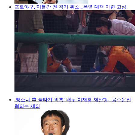
프로야구, 이틀간 전 경기 취소...폭염 대책 마련 고심
'뺑소니 후 술타기 의혹' 배우 이재룡 재판행…음주운전
혐의는 제외