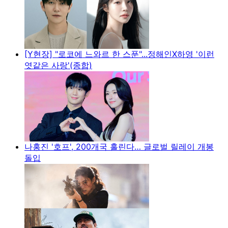
[Y현장] "로코에 느와르 한 스푼"...정해인X하영 '이런
엿같은 사랑'(종합)
나홍진 '호프', 200개국 홀린다… 글로벌 릴레이 개봉
돌입