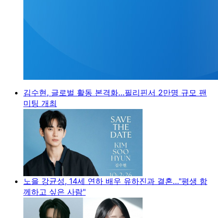
김수현, 글로벌 활동 본격화…필리핀서 2만명 규모 팬
미팅 개최
노을 강균성, 14세 연하 배우 유하진과 결혼…"평생 함
께하고 싶은 사람"