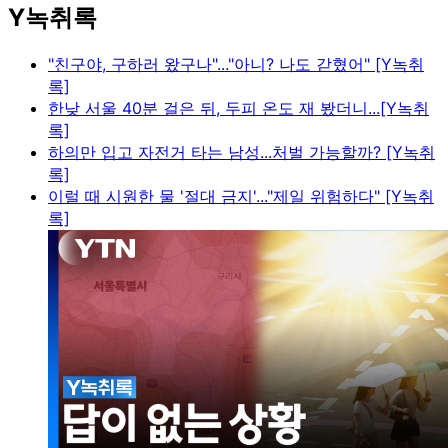
Y녹취록
"친구야, 구하러 왔구나"..."아니? 나도 갇혔어" [Y녹취
록]
한낮 서울 40분 걸은 뒤, 두피 온도 재 봤더니...[Y녹취
록]
하의만 입고 자전거 타는 남성...처벌 가능할까? [Y녹취
록]
이럴 때 시원한 물 '절대 금지'..."제일 위험하다" [Y녹취
록]