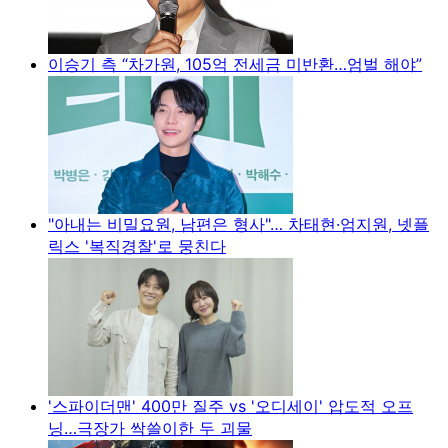
이승기 측 “차가원, 105억 전세금 미반환…엄벌 해야”
"아내는 비밀요원, 남편은 형사"… 차태현·엄지원, 넷플
릭스 '복직경찰'로 뭉친다
'스파이더맨' 400만 질주 vs '오디세이' 압도적 오프
닝…극장가 싹쓸이한 두 괴물