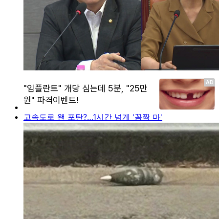
고속도로 왠 포탄?…1시간 넘게 '꼼짝 마'