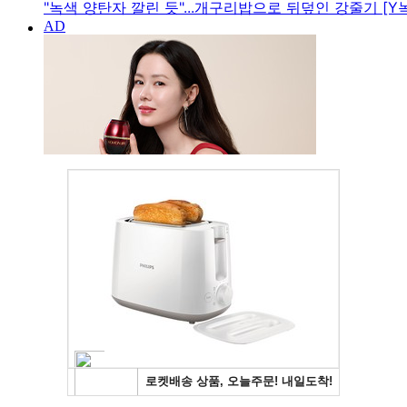
"녹색 양탄자 깔린 듯"...개구리밥으로 뒤덮인 강줄기 [Y