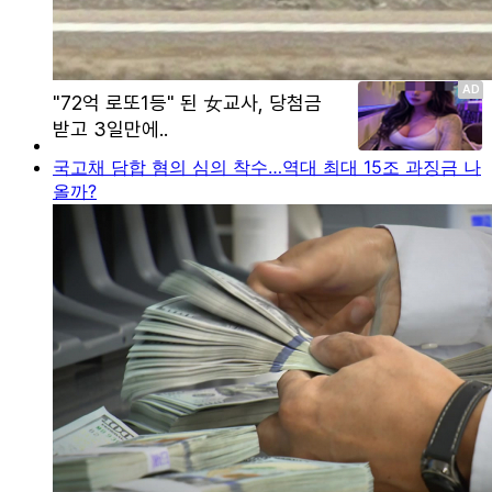
국고채 담합 혐의 심의 착수…역대 최대 15조 과징금 나
올까?