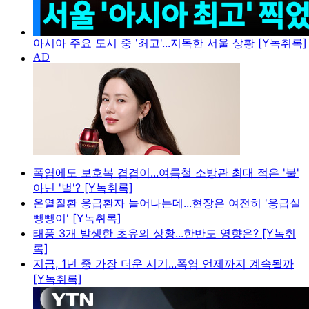
아시아 주요 도시 중 '최고'...지독한 서울 상황 [Y녹취록]
폭염에도 보호복 겹겹이...여름철 소방관 최대 적은 '불'
아닌 '벌'? [Y녹취록]
온열질환 응급환자 늘어나는데...현장은 여전히 '응급실
뺑뺑이' [Y녹취록]
태풍 3개 발생한 초유의 상황...한반도 영향은? [Y녹취
록]
지금, 1년 중 가장 더운 시기...폭염 언제까지 계속될까
[Y녹취록]