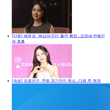
[단독] 배윤경, ’써닝야구단‘ 출연 확정…오정세·전혜진
과 호흡
[속보] 프로야구, 주말 경기까지 취소...다음 주 재개