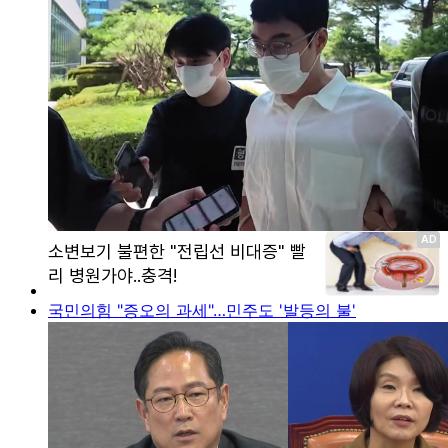
국민의힘 "증오의 과세"…민주도 '발등의 불'