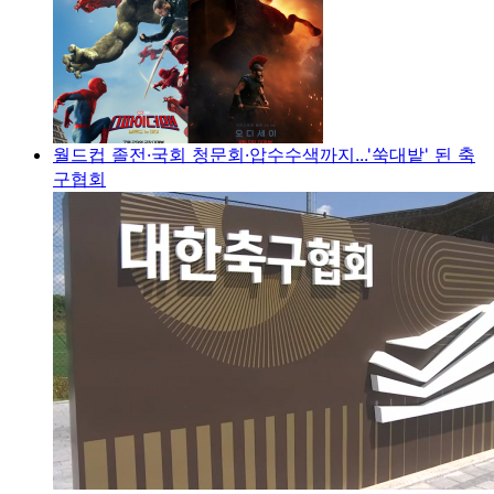
월드컵 졸전·국회 청문회·압수수색까지...'쑥대밭' 된 축
구협회