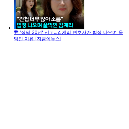
尹 '징역 30년' 선고...김계리 변호사가 법정 나오며 울
먹인 이유 [지금이뉴스]