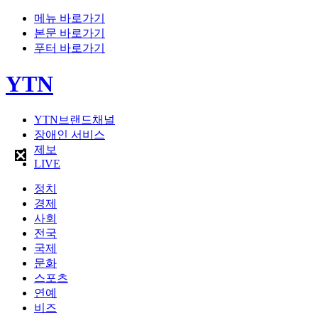
메뉴 바로가기
본문 바로가기
푸터 바로가기
YTN
YTN브랜드채널
장애인 서비스
제보
LIVE
정치
경제
사회
전국
국제
문화
스포츠
연예
비즈