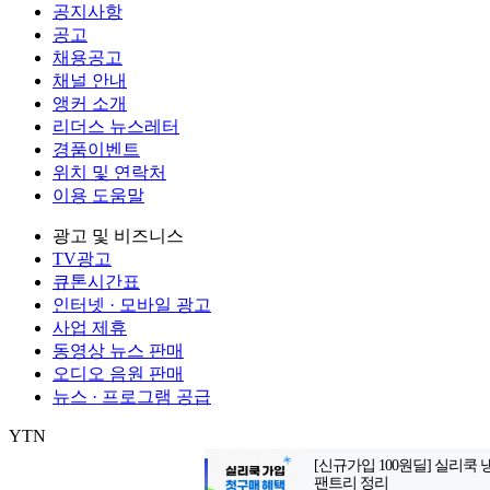
공지사항
공고
채용공고
채널 안내
앵커 소개
리더스 뉴스레터
경품이벤트
위치 및 연락처
이용 도움말
광고 및 비즈니스
TV광고
큐톤시간표
인터넷 · 모바일 광고
사업 제휴
동영상 뉴스 판매
오디오 음원 판매
뉴스 · 프로그램 공급
YTN
㈜와이티엔
서울특별시 마포구 상암산로 76 (상암동)
대표전화: 0
제호: YTN
서울특별시 마포구 상암산로 76 (상암동)
등록번호: 서울