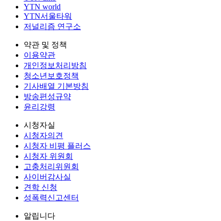
YTN world
YTN서울타워
저널리즘 연구소
약관 및 정책
이용약관
개인정보처리방침
청소년보호정책
기사배열 기본방침
방송편성규약
윤리강령
시청자실
시청자의견
시청자 비평 플러스
시청자 위원회
고충처리위원회
사이버감사실
견학 신청
성폭력신고센터
알립니다