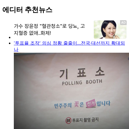
에디터 추천뉴스
'투표율 조작' 의심 정황 줄줄이…전국·대선까지 확대되
나