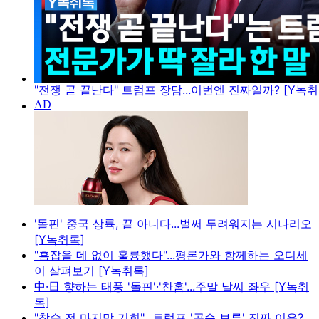
"전쟁 곧 끝난다" 트럼프 장담...이번엔 진짜일까? [Y녹취
'돌핀' 중국 상륙, 끝 아니다...벌써 두려워지는 시나리오
[Y녹취록]
"흠잡을 데 없이 훌륭했다"...평론가와 함께하는 오디세
이 살펴보기 [Y녹취록]
中·日 향하는 태풍 '돌핀'·'찬홈'...주말 날씨 좌우 [Y녹취
록]
"참수 전 마지막 기회"...트럼프 '공습 보류' 진짜 이유?