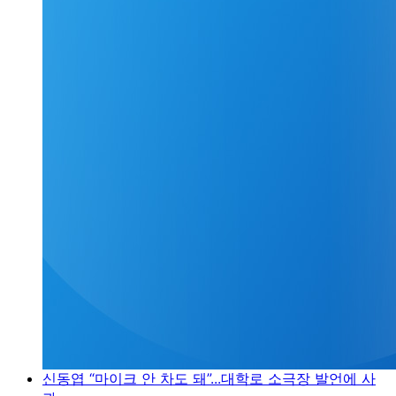
신동엽 “마이크 안 차도 돼”...대학로 소극장 발언에 사