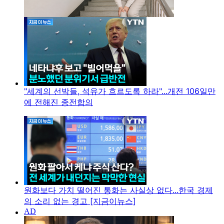
"세계의 선박들, 석유가 흐르도록 하라"...개전 106일만
에 전해진 종전합의
원화보다 가치 떨어진 통화는 사실상 없다...한국 경제
의 소리 없는 경고 [지금이뉴스]