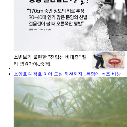
소양호·대청호 이어 도심 하천까지…폭염에 녹조 비상