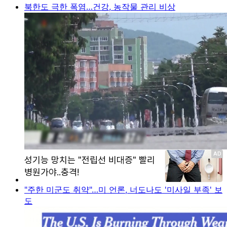
북한도 극한 폭염…건강, 농작물 관리 비상
"주한 미군도 취약"…미 언론, 너도나도 '미사일 부족' 보
도