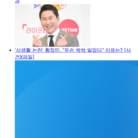
과
'사생활 논란' 황정민, "두손 싹싹 빌었다" 이유는? [사
건X파일]