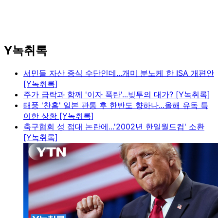
Y녹취록
서민들 자산 증식 수단인데...개미 분노케 한 ISA 개편안
[Y녹취록]
주가 급락과 함께 '이자 폭탄'...빚투의 대가? [Y녹취록]
태풍 '찬홈' 일본 관통 후 한반도 향하나...올해 유독 특
이한 상황 [Y녹취록]
축구협회 성 접대 논란에...'2002년 한일월드컵' 소환
[Y녹취록]