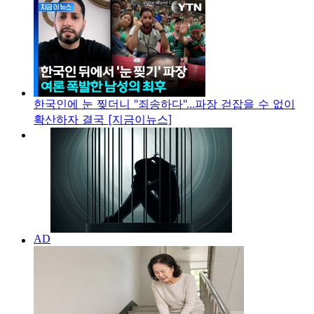
한국인에 눈 찢더니 "죄송하다"...파장 걷잡을 수 없이
확산하자 결국 [지금이뉴스]