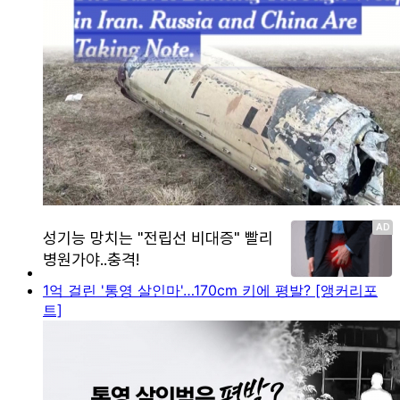
1억 걸린 '통영 살인마'…170cm 키에 평발? [앵커리포
트]