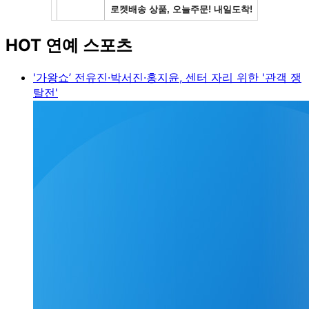
HOT 연예 스포츠
'가왕쇼’ 전유진·박서진·홍지윤, 센터 자리 위한 '관객 쟁
탈전'