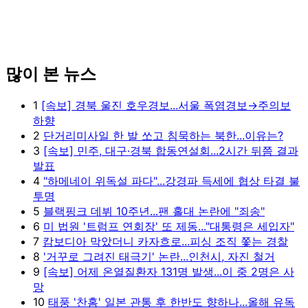
많이 본 뉴스
1
[속보] 경북 울진 호우경보...서울 폭염경보→주의보
하향
2
단거리미사일 한 발 쏘고 침묵하는 북한...이유는?
3
[속보] 민주, 대구·경북 합동연설회...2시간 뒤쯤 결과
발표
4
"하메네이 위독설 파다"...강경파 득세에 협상 타결 불
투명
5
블랙핑크 데뷔 10주년...팬 홀대 논란에 "죄송"
6
미 법원 '트럼프 연회장' 또 제동..."대통령은 세입자"
7
캄보디아 막았더니 카자흐로...피싱 조직 쫓는 경찰
8
'거꾸로 그려진 태극기' 논란...인천시, 자진 철거
9
[속보] 어제 온열질환자 131명 발생...이 중 2명은 사
망
10
태풍 '찬홈' 일본 관통 후 한반도 향하나...올해 유독