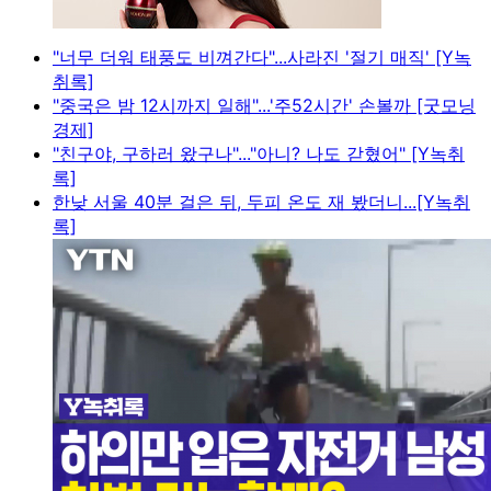
"너무 더워 태풍도 비껴간다"...사라진 '절기 매직' [Y녹
취록]
"중국은 밤 12시까지 일해"...'주52시간' 손볼까 [굿모닝
경제]
"친구야, 구하러 왔구나"..."아니? 나도 갇혔어" [Y녹취
록]
한낮 서울 40분 걸은 뒤, 두피 온도 재 봤더니...[Y녹취
록]