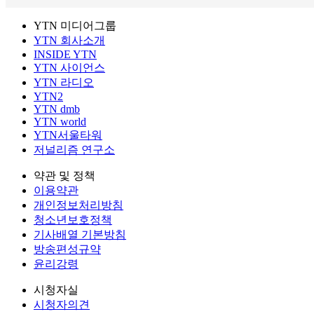
YTN 미디어그룹
YTN 회사소개
INSIDE YTN
YTN 사이언스
YTN 라디오
YTN2
YTN dmb
YTN world
YTN서울타워
저널리즘 연구소
약관 및 정책
이용약관
개인정보처리방침
청소년보호정책
기사배열 기본방침
방송편성규약
윤리강령
시청자실
시청자의견