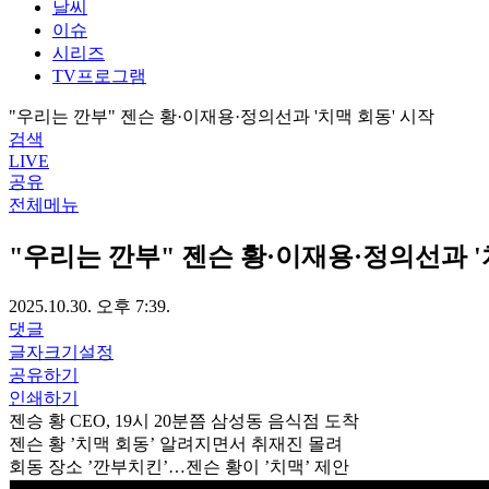
날씨
이슈
시리즈
TV프로그램
"우리는 깐부" 젠슨 황·이재용·정의선과 '치맥 회동' 시작
검색
LIVE
공유
전체메뉴
"우리는 깐부" 젠슨 황·이재용·정의선과 '
2025.10.30. 오후 7:39.
댓글
글자크기설정
공유하기
인쇄하기
젠승 황 CEO, 19시 20분쯤 삼성동 음식점 도착
젠슨 황 ’치맥 회동’ 알려지면서 취재진 몰려
회동 장소 ’깐부치킨’…젠슨 황이 ’치맥’ 제안