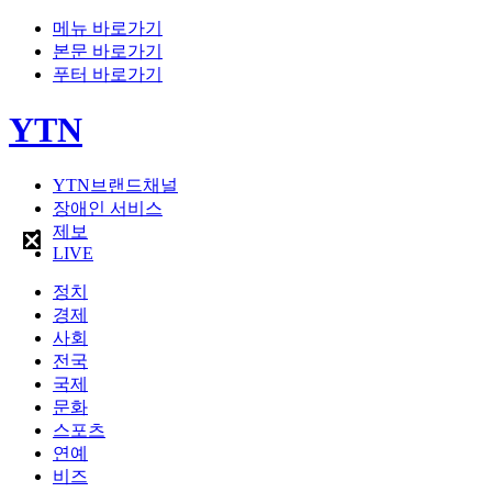
메뉴 바로가기
본문 바로가기
푸터 바로가기
YTN
YTN브랜드채널
장애인 서비스
제보
LIVE
정치
경제
사회
전국
국제
문화
스포츠
연예
비즈