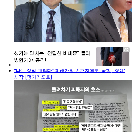
"나는 정말 괜찮다" 피해자의 손편지에도..국힘, '징계'
시작 [앵커리포트]