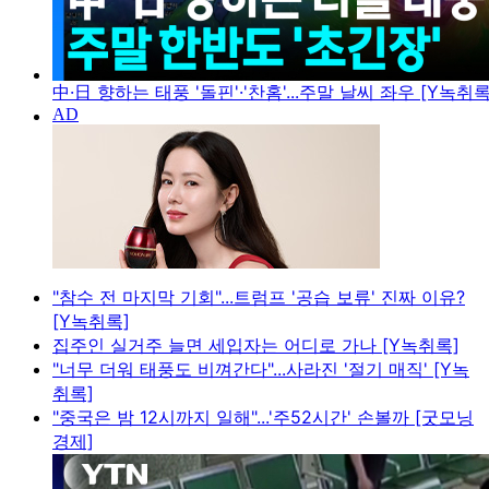
中·日 향하는 태풍 '돌핀'·'찬홈'...주말 날씨 좌우 [Y녹취록
"참수 전 마지막 기회"...트럼프 '공습 보류' 진짜 이유?
[Y녹취록]
집주인 실거주 늘면 세입자는 어디로 가나 [Y녹취록]
"너무 더워 태풍도 비껴간다"...사라진 '절기 매직' [Y녹
취록]
"중국은 밤 12시까지 일해"...'주52시간' 손볼까 [굿모닝
경제]