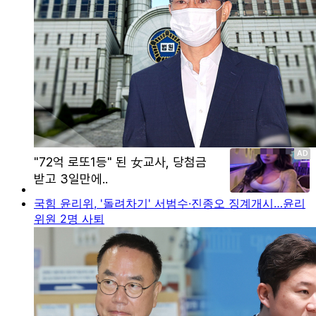
국힘 윤리위, '돌려차기' 서범수·진종오 징계개시…윤리
위원 2명 사퇴