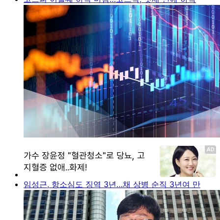
임성근, 항소심도 징역 3년…채 상병 순직 3년여 만