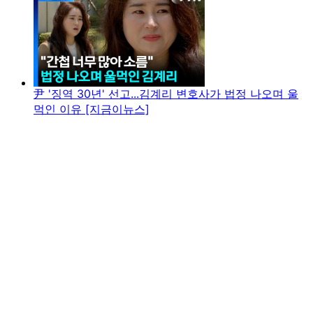
尹 '징역 30년' 선고...김계리 변호사가 법정 나오며 울
먹인 이유 [지금이뉴스]