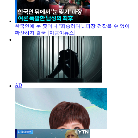
한국인에 눈 찢더니 "죄송하다"...파장 걷잡을 수 없이
확산하자 결국 [지금이뉴스]