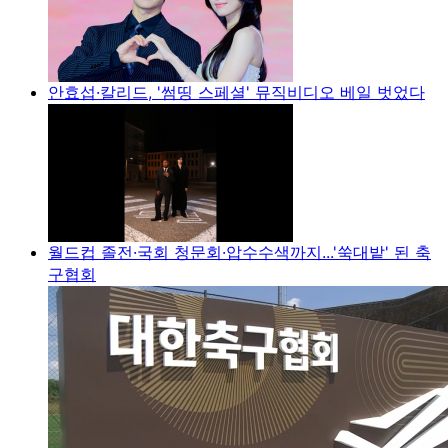
안효섭·칼리드, '썸띵 스페셜' 뮤직비디오 베일 벗었다
월드컵 졸전·국회 청문회·압수수색까지...'쑥대밭' 된 축
구협회