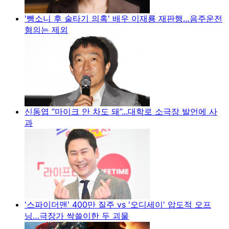
'뺑소니 후 술타기 의혹' 배우 이재룡 재판행…음주운전
혐의는 제외
신동엽 “마이크 안 차도 돼”...대학로 소극장 발언에 사
과
'스파이더맨' 400만 질주 vs '오디세이' 압도적 오프
닝…극장가 싹쓸이한 두 괴물