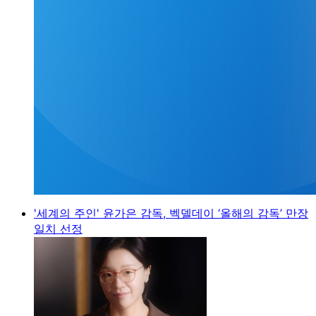
'세계의 주인' 윤가은 감독, 벡델데이 ‘올해의 감독’ 만장
일치 선정