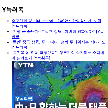
Y녹취록
축구협회 성 접대 논란에...'2002년 한일월드컵' 소환
[Y녹취록]
"전쟁 곧 끝난다" 트럼프 장담...이번엔 진짜일까? [Y녹
취록]
'돌핀' 중국 상륙, 끝 아니다...벌써 두려워지는 시나리오
[Y녹취록]
"흠잡을 데 없이 훌륭했다"...평론가와 함께하는 오디세
이 살펴보기 [Y녹취록]