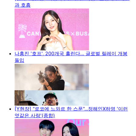
과 호흡
나홍진 '호프', 200개국 홀린다… 글로벌 릴레이 개봉
돌입
[Y현장] "로코에 느와르 한 스푼"...정해인X하영 '이런
엿같은 사랑'(종합)