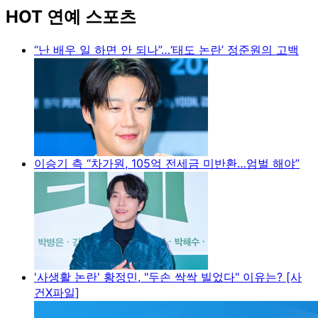
HOT 연예 스포츠
“난 배우 일 하면 안 되나”…‘태도 논란’ 정준원의 고백
이승기 측 “차가원, 105억 전세금 미반환…엄벌 해야”
'사생활 논란' 황정민, "두손 싹싹 빌었다" 이유는? [사
건X파일]