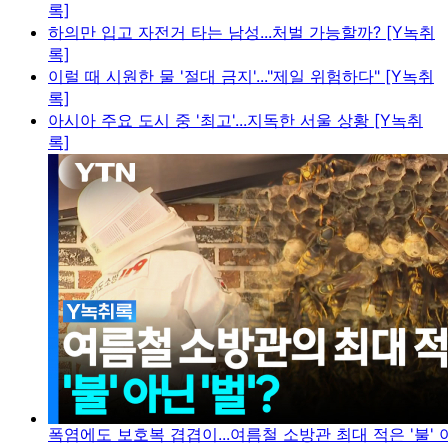
록]
하의만 입고 자전거 타는 남성...처벌 가능할까? [Y녹취
록]
이럴 때 시원한 물 '절대 금지'..."제일 위험하다" [Y녹취
록]
아시아 주요 도시 중 '최고'...지독한 서울 상황 [Y녹취
록]
폭염에도 보호복 겹겹이...여름철 소방관 최대 적은 '불' 아