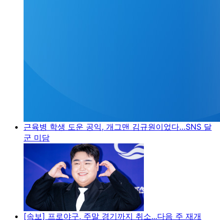
근육병 학생 도운 공익, 개그맨 김규원이었다…SNS 달
군 미담
[속보] 프로야구, 주말 경기까지 취소...다음 주 재개