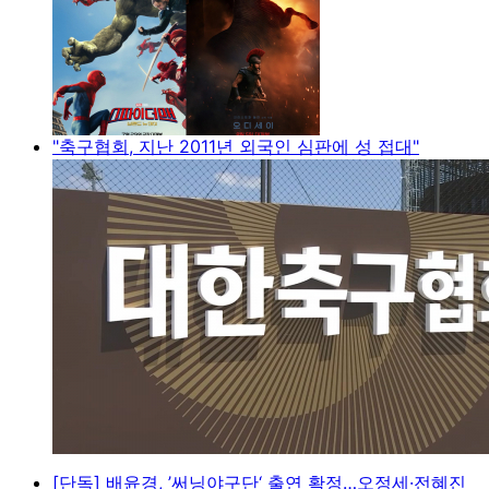
"축구협회, 지난 2011년 외국인 심판에 성 접대"
[단독] 배윤경, ’써닝야구단‘ 출연 확정…오정세·전혜진