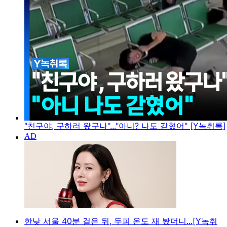
"친구야, 구하러 왔구나"..."아니? 나도 갇혔어" [Y녹취록]
한낮 서울 40분 걸은 뒤, 두피 온도 재 봤더니...[Y녹취