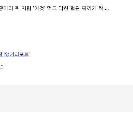
작 [앵커리포트]
"