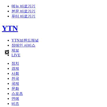
메뉴 바로가기
본문 바로가기
푸터 바로가기
YTN
YTN브랜드채널
장애인 서비스
제보
LIVE
정치
경제
사회
전국
국제
문화
스포츠
연예
비즈