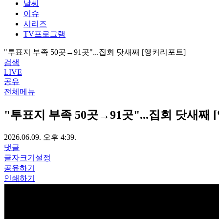
날씨
이슈
시리즈
TV프로그램
"투표지 부족 50곳→91곳"...집회 닷새째 [앵커리포트]
검색
LIVE
공유
전체메뉴
"투표지 부족 50곳→91곳"...집회 닷새째
2026.06.09. 오후 4:39.
댓글
글자크기설정
공유하기
인쇄하기