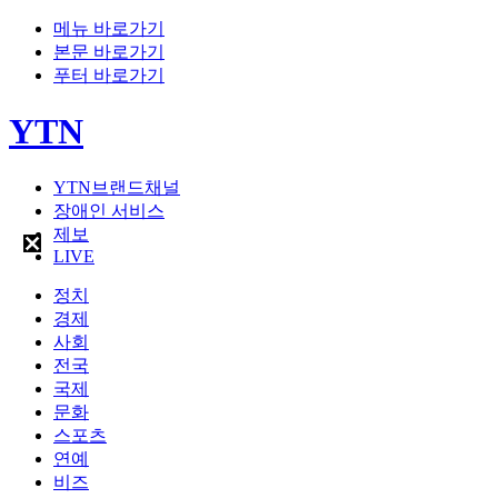
메뉴 바로가기
본문 바로가기
푸터 바로가기
YTN
YTN브랜드채널
장애인 서비스
제보
LIVE
정치
경제
사회
전국
국제
문화
스포츠
연예
비즈