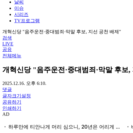
날씨
이슈
시리즈
TV프로그램
개혁신당 "음주운전·중대범죄·막말 후보, 지선 공천 배제"
검색
LIVE
공유
전체메뉴
개혁신당 "음주운전·중대범죄·막말 후보, 
2025.12.16. 오후 6:10.
댓글
글자크기설정
공유하기
인쇄하기
AD