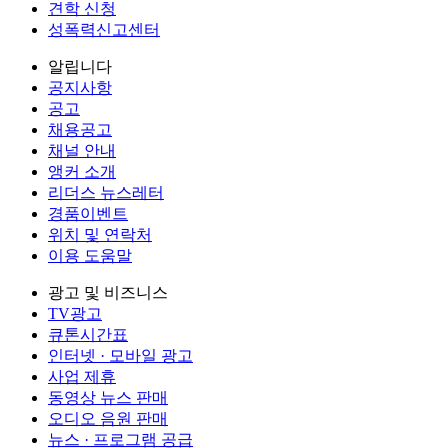
견학 신청
성폭력신고센터
알립니다
공지사항
공고
채용공고
채널 안내
앵커 소개
리더스 뉴스레터
경품이벤트
위치 및 연락처
이용 도움말
광고 및 비즈니스
TV광고
큐톤시간표
인터넷 · 모바일 광고
사업 제휴
동영상 뉴스 판매
오디오 음원 판매
뉴스 · 프로그램 공급