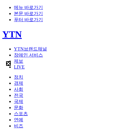
메뉴 바로가기
본문 바로가기
푸터 바로가기
YTN
YTN브랜드채널
장애인 서비스
제보
LIVE
정치
경제
사회
전국
국제
문화
스포츠
연예
비즈