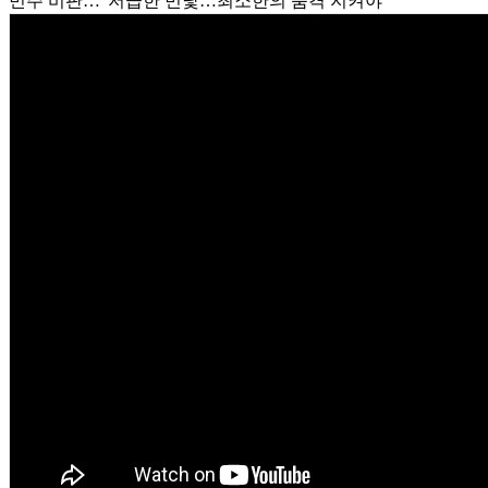
민주 비판…"저급한 민낯…최소한의 품격 지켜야"