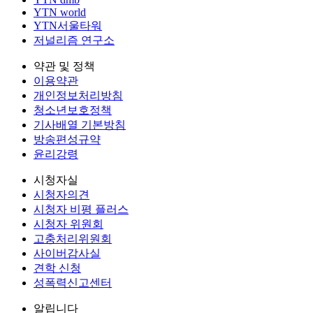
YTN world
YTN서울타워
저널리즘 연구소
약관 및 정책
이용약관
개인정보처리방침
청소년보호정책
기사배열 기본방침
방송편성규약
윤리강령
시청자실
시청자의견
시청자 비평 플러스
시청자 위원회
고충처리위원회
사이버감사실
견학 신청
성폭력신고센터
알립니다