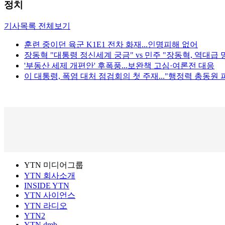
정치
기사목록 전체보기
훈련 중이던 육군 K1E1 전차 화재...인명피해 없어
장동혁 "대통령 정신세계 궁금" vs 민주 "장동혁, 역대급 망
'부동산 세제 개편안' 후폭풍...보완책 고심·여론전 대응
이 대통령, 폭염 대처 점검회의 첫 주재..."행정력 총동원 
YTN 미디어그룹
YTN 회사소개
INSIDE YTN
YTN 사이언스
YTN 라디오
YTN2
YTN dmb