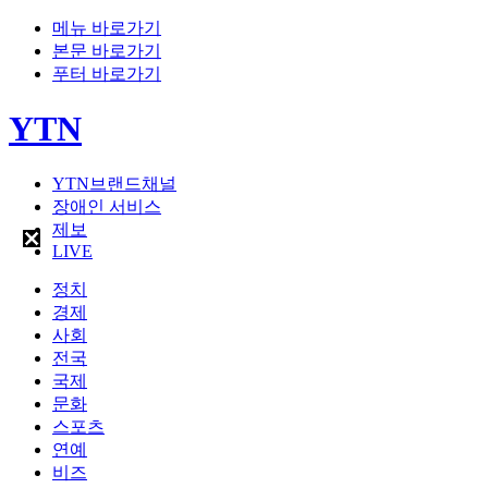
메뉴 바로가기
본문 바로가기
푸터 바로가기
YTN
YTN브랜드채널
장애인 서비스
제보
LIVE
정치
경제
사회
전국
국제
문화
스포츠
연예
비즈