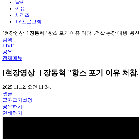
날씨
이슈
시리즈
TV프로그램
[현장영상+] 장동혁 "항소 포기 이유 처참...검찰 총장 대행, 용산
검색
LIVE
공유
전체메뉴
[현장영상+] 장동혁 "항소 포기 이유 처참.
2025.11.12. 오전 11:34.
댓글
글자크기설정
공유하기
인쇄하기