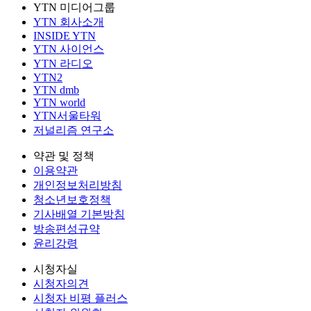
YTN 미디어그룹
YTN 회사소개
INSIDE YTN
YTN 사이언스
YTN 라디오
YTN2
YTN dmb
YTN world
YTN서울타워
저널리즘 연구소
약관 및 정책
이용약관
개인정보처리방침
청소년보호정책
기사배열 기본방침
방송편성규약
윤리강령
시청자실
시청자의견
시청자 비평 플러스