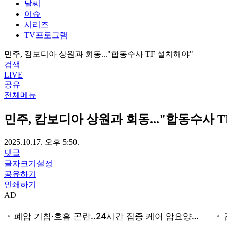
날씨
이슈
시리즈
TV프로그램
민주, 캄보디아 상원과 회동..."합동수사 TF 설치해야"
검색
LIVE
공유
전체메뉴
민주, 캄보디아 상원과 회동..."합동수사 
2025.10.17. 오후 5:50.
댓글
글자크기설정
공유하기
인쇄하기
AD