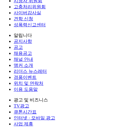
시청자 위원회
고충처리위원회
사이버감사실
견학 신청
성폭력신고센터
알립니다
공지사항
공고
채용공고
채널 안내
앵커 소개
리더스 뉴스레터
경품이벤트
위치 및 연락처
이용 도움말
광고 및 비즈니스
TV광고
큐톤시간표
인터넷 · 모바일 광고
사업 제휴