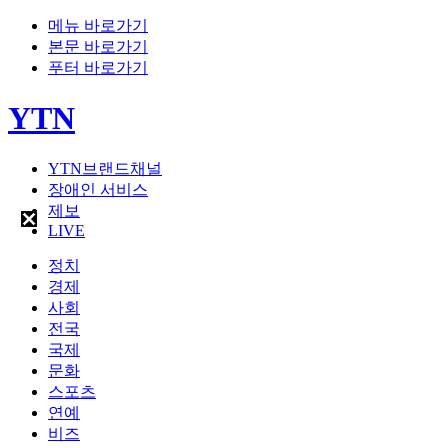
메뉴 바로가기
본문 바로가기
푸터 바로가기
YTN
YTN브랜드채널
장애인 서비스
제보
LIVE
정치
경제
사회
전국
국제
문화
스포츠
연예
비즈