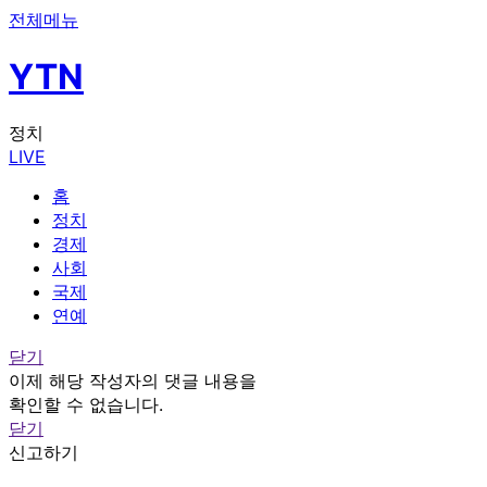
전체메뉴
YTN
정치
LIVE
홈
정치
경제
사회
국제
연예
닫기
이제 해당 작성자의 댓글 내용을
확인할 수 없습니다.
닫기
신고하기