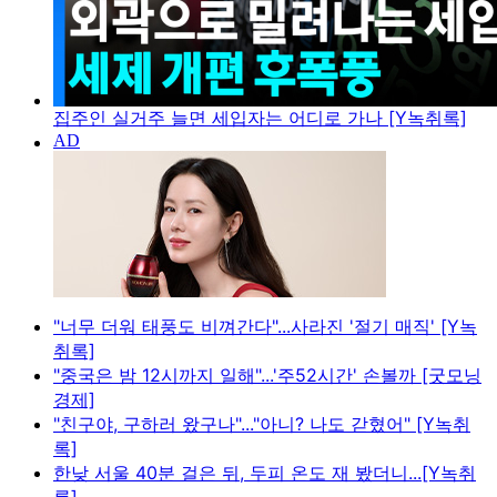
집주인 실거주 늘면 세입자는 어디로 가나 [Y녹취록]
"너무 더워 태풍도 비껴간다"...사라진 '절기 매직' [Y녹
취록]
"중국은 밤 12시까지 일해"...'주52시간' 손볼까 [굿모닝
경제]
"친구야, 구하러 왔구나"..."아니? 나도 갇혔어" [Y녹취
록]
한낮 서울 40분 걸은 뒤, 두피 온도 재 봤더니...[Y녹취