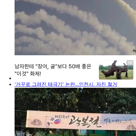
'거꾸로 그려진 태극기' 논란…인천시, 자진 철거