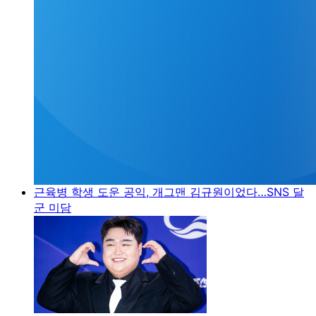
근육병 학생 도운 공익, 개그맨 김규원이었다…SNS 달
군 미담