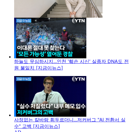
하늘도 무심하시지...인천 '훼손 시신' 실종자 DNA도 전
원 불일치 [지금이뉴스]
사정없는 칼바람 휘두르더니...저커버그 "AI 전환서 실
수" 고백 [지금이뉴스]