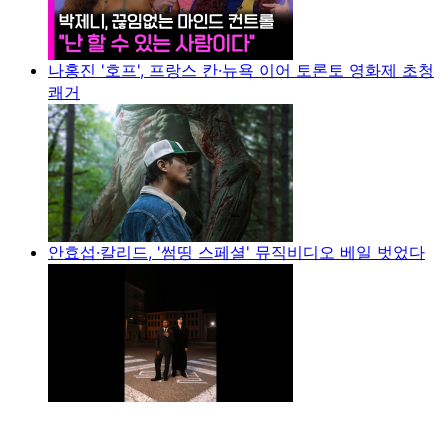
나홍진 '호프', 프랑스 칸·뉴욕 이어 토론토 영화제 초청
쾌거
안효섭·칼리드, '썸띵 스페셜' 뮤직비디오 베일 벗었다