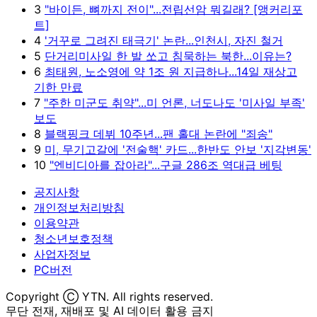
3
"바이든, 뼈까지 전이"...전립선암 뭐길래? [앵커리포
트]
4
'거꾸로 그려진 태극기' 논란...인천시, 자진 철거
5
단거리미사일 한 발 쏘고 침묵하는 북한...이유는?
6
최태원, 노소영에 약 1조 원 지급하나...14일 재상고
기한 만료
7
"주한 미군도 취약"...미 언론, 너도나도 '미사일 부족'
보도
8
블랙핑크 데뷔 10주년...팬 홀대 논란에 "죄송"
9
미, 무기고갈에 '전술핵' 카드...한반도 안보 '지각변동'
10
"엔비디아를 잡아라"...구글 286조 역대급 베팅
공지사항
개인정보처리방침
이용약관
청소년보호정책
사업자정보
PC버전
Copyright Ⓒ YTN. All rights reserved.
무단 전재, 재배포 및 AI 데이터 활용 금지