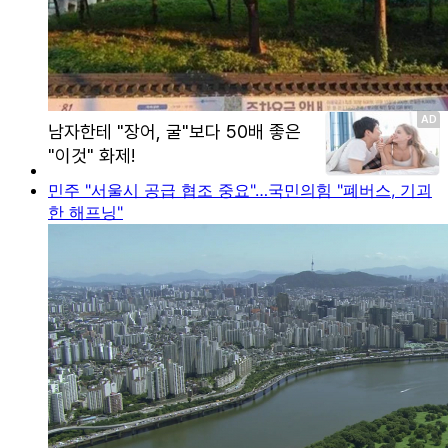
민주 "서울시 공급 협조 중요"…국민의힘 "폐버스, 기괴
한 해프닝"