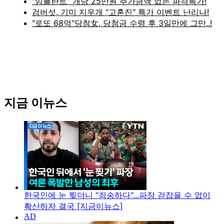
지금 이뉴스
한국인에 눈 찢더니 "죄송하다"...파장 걷잡을 수 없이
확산하자 결국 [지금이뉴스]