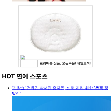
HOT 연예 스포츠
'가왕쇼’ 전유진·박서진·홍지윤, 센터 자리 위한 '관객 쟁
탈전'