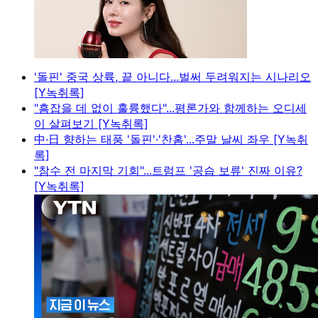
'돌핀' 중국 상륙, 끝 아니다...벌써 두려워지는 시나리오
[Y녹취록]
"흠잡을 데 없이 훌륭했다"...평론가와 함께하는 오디세
이 살펴보기 [Y녹취록]
中·日 향하는 태풍 '돌핀'·'찬홈'...주말 날씨 좌우 [Y녹취
록]
"참수 전 마지막 기회"...트럼프 '공습 보류' 진짜 이유?
[Y녹취록]