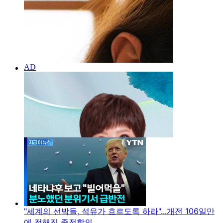
"세계의 선박들, 석유가 흐르도록 하라"...개전 106일만
에 전해진 종전합의