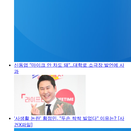
신동엽 “마이크 안 차도 돼”...대학로 소극장 발언에 사
과
'사생활 논란' 황정민, "두손 싹싹 빌었다" 이유는? [사
건X파일]