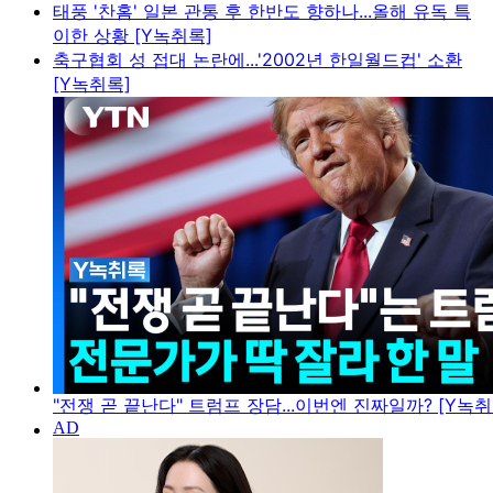
태풍 '찬홈' 일본 관통 후 한반도 향하나...올해 유독 특
이한 상황 [Y녹취록]
축구협회 성 접대 논란에...'2002년 한일월드컵' 소환
[Y녹취록]
"전쟁 곧 끝난다" 트럼프 장담...이번엔 진짜일까? [Y녹취