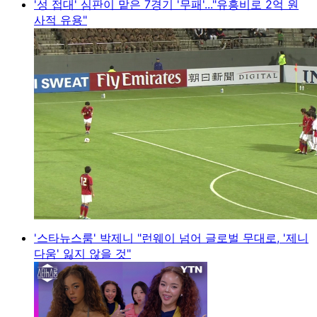
'성 접대' 심판이 맡은 7경기 '무패'..."유흥비로 2억 원
사적 유용"
'스타뉴스룸' 박제니 "런웨이 넘어 글로벌 무대로, '제니
다움' 잃지 않을 것"