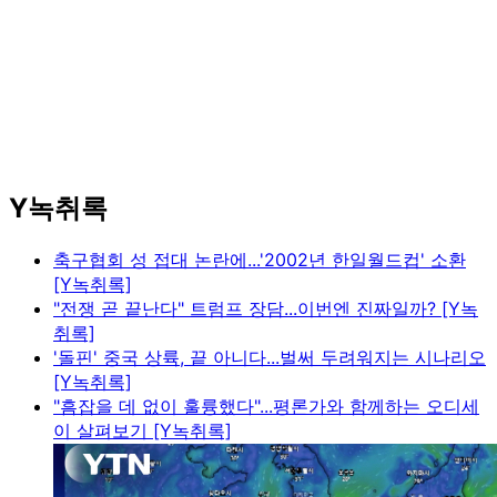
Y녹취록
축구협회 성 접대 논란에...'2002년 한일월드컵' 소환
[Y녹취록]
"전쟁 곧 끝난다" 트럼프 장담...이번엔 진짜일까? [Y녹
취록]
'돌핀' 중국 상륙, 끝 아니다...벌써 두려워지는 시나리오
[Y녹취록]
"흠잡을 데 없이 훌륭했다"...평론가와 함께하는 오디세
이 살펴보기 [Y녹취록]