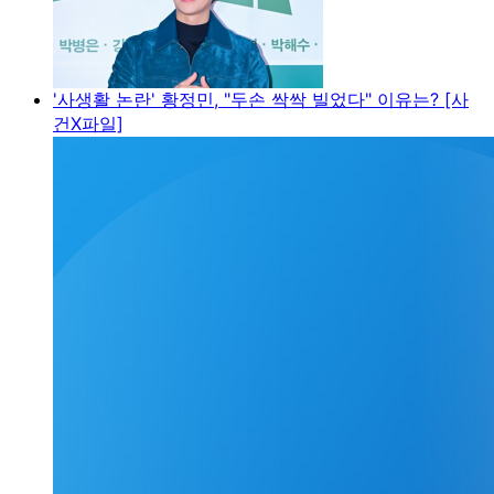
'사생활 논란' 황정민, "두손 싹싹 빌었다" 이유는? [사
건X파일]