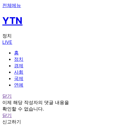
전체메뉴
YTN
정치
LIVE
홈
정치
경제
사회
국제
연예
닫기
이제 해당 작성자의 댓글 내용을
확인할 수 없습니다.
닫기
신고하기