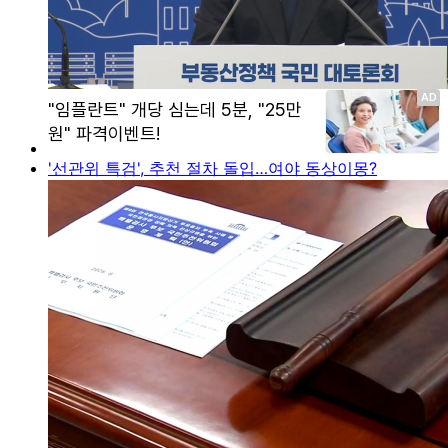
'선관위 특검', 추천 절차 돌입…여야 동상이몽?