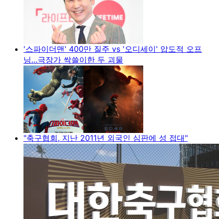
'스파이더맨' 400만 질주 vs '오디세이' 압도적 오프
닝…극장가 싹쓸이한 두 괴물
"축구협회, 지난 2011년 외국인 심판에 성 접대"