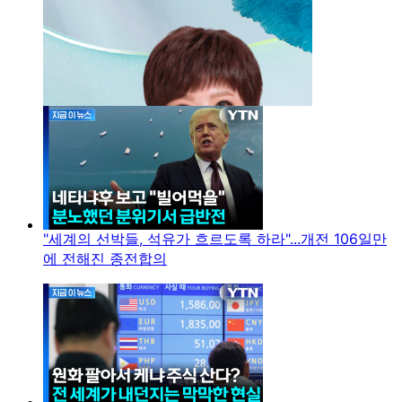
"세계의 선박들, 석유가 흐르도록 하라"...개전 106일만
에 전해진 종전합의