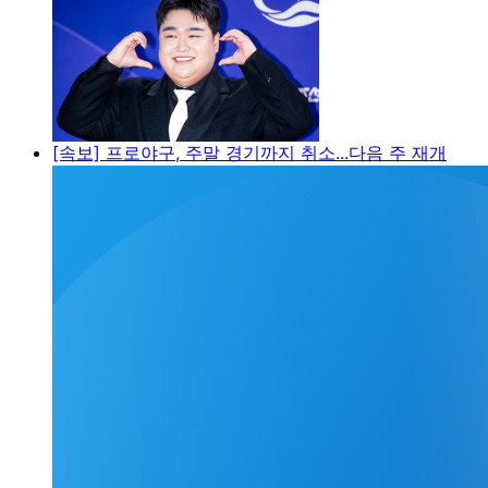
[속보] 프로야구, 주말 경기까지 취소...다음 주 재개