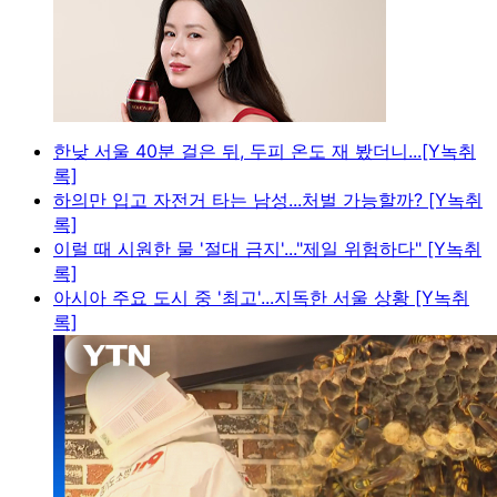
한낮 서울 40분 걸은 뒤, 두피 온도 재 봤더니...[Y녹취
록]
하의만 입고 자전거 타는 남성...처벌 가능할까? [Y녹취
록]
이럴 때 시원한 물 '절대 금지'..."제일 위험하다" [Y녹취
록]
아시아 주요 도시 중 '최고'...지독한 서울 상황 [Y녹취
록]