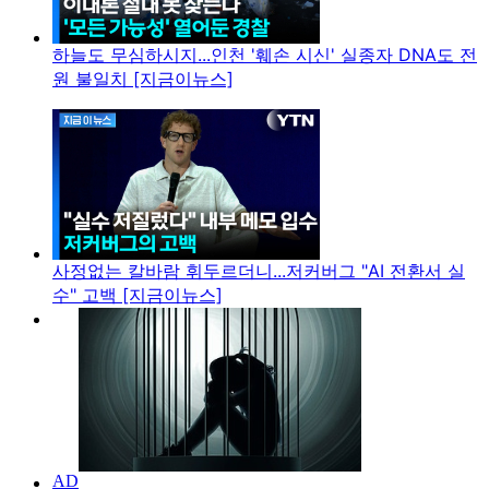
하늘도 무심하시지...인천 '훼손 시신' 실종자 DNA도 전
원 불일치 [지금이뉴스]
사정없는 칼바람 휘두르더니...저커버그 "AI 전환서 실
수" 고백 [지금이뉴스]