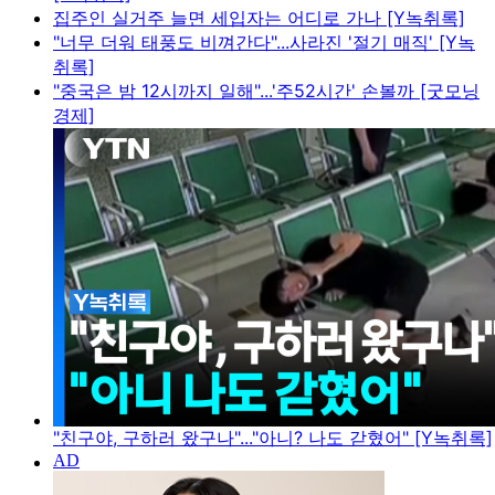
집주인 실거주 늘면 세입자는 어디로 가나 [Y녹취록]
"너무 더워 태풍도 비껴간다"...사라진 '절기 매직' [Y녹
취록]
"중국은 밤 12시까지 일해"...'주52시간' 손볼까 [굿모닝
경제]
"친구야, 구하러 왔구나"..."아니? 나도 갇혔어" [Y녹취록]