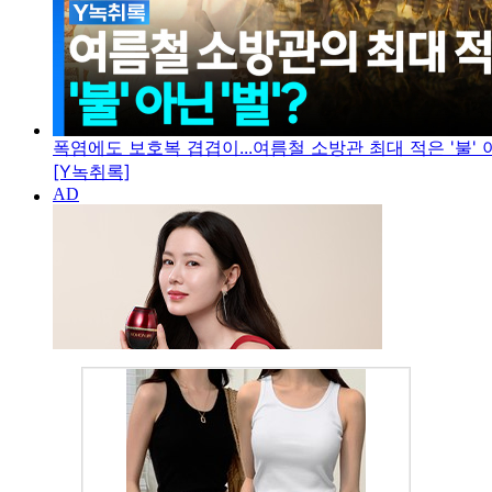
폭염에도 보호복 겹겹이...여름철 소방관 최대 적은 '불' 아
[Y녹취록]