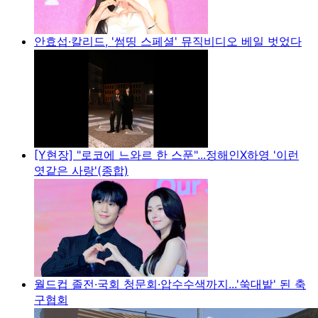
안효섭·칼리드, '썸띵 스페셜' 뮤직비디오 베일 벗었다
[Y현장] "로코에 느와르 한 스푼"...정해인X하영 '이런
엿같은 사랑'(종합)
월드컵 졸전·국회 청문회·압수수색까지...'쑥대밭' 된 축
구협회