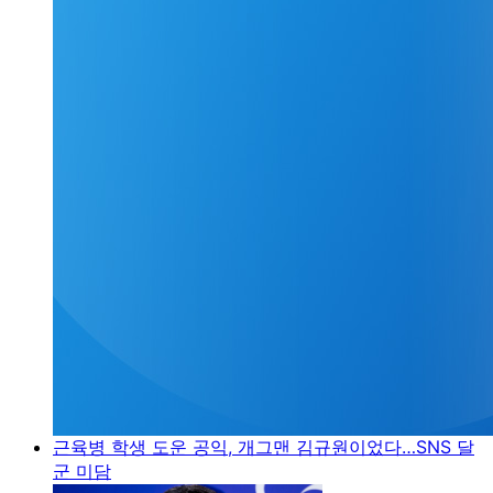
근육병 학생 도운 공익, 개그맨 김규원이었다…SNS 달
군 미담