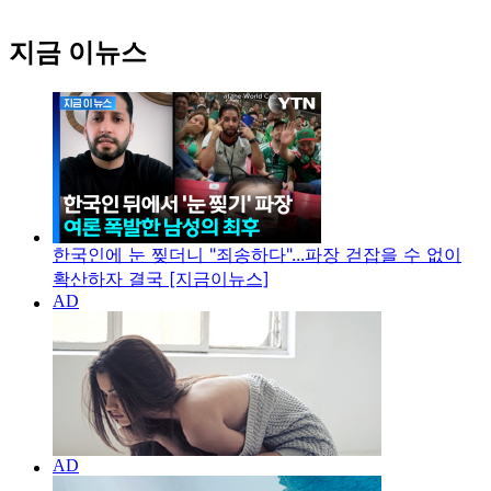
지금 이뉴스
한국인에 눈 찢더니 "죄송하다"...파장 걷잡을 수 없이
확산하자 결국 [지금이뉴스]