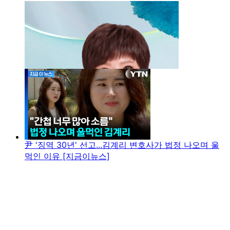
尹 '징역 30년' 선고...김계리 변호사가 법정 나오며 울
먹인 이유 [지금이뉴스]