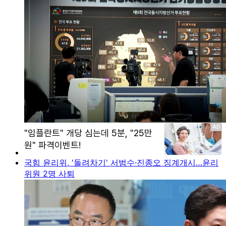
국힘 윤리위, '돌려차기' 서범수·진종오 징계개시…윤리
위원 2명 사퇴