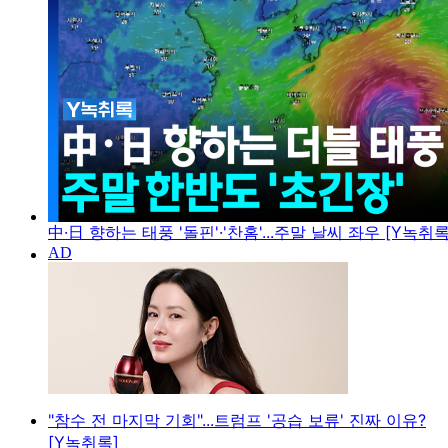
中·日 향하는 태풍 '돌핀'·'찬홈'...주말 날씨 좌우 [Y녹취록
"참수 전 마지막 기회"...트럼프 '공습 보류' 진짜 이유?
[Y녹취록]