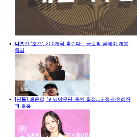
나홍진 '호프', 200개국 홀린다… 글로벌 릴레이 개봉
돌입
[단독] 배윤경, ’써닝야구단‘ 출연 확정…오정세·전혜진
과 호흡