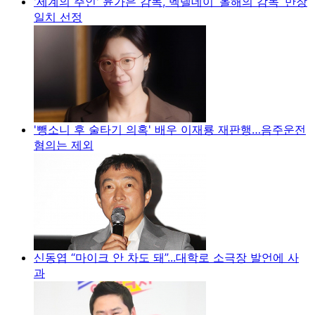
'세계의 주인' 윤가은 감독, 벡델데이 ‘올해의 감독’ 만장
일치 선정
'뺑소니 후 술타기 의혹' 배우 이재룡 재판행…음주운전
혐의는 제외
신동엽 “마이크 안 차도 돼”...대학로 소극장 발언에 사
과