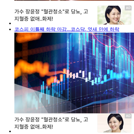
코스피 이틀째 하락 마감…코스닥, 엿새 만에 하락