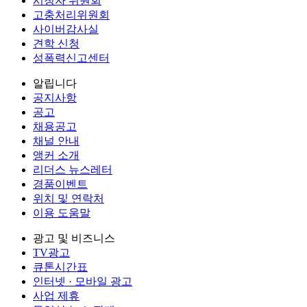
시청자 위원회
고충처리위원회
사이버감사실
견학 신청
성폭력신고센터
알립니다
공지사항
공고
채용공고
채널 안내
앵커 소개
리더스 뉴스레터
경품이벤트
위치 및 연락처
이용 도움말
광고 및 비즈니스
TV광고
큐톤시간표
인터넷 · 모바일 광고
사업 제휴