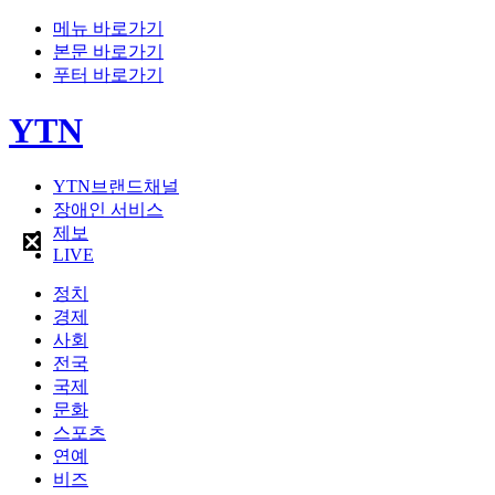
메뉴 바로가기
본문 바로가기
푸터 바로가기
YTN
YTN브랜드채널
장애인 서비스
제보
LIVE
정치
경제
사회
전국
국제
문화
스포츠
연예
비즈