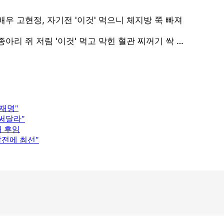
이재명"
 써달라"
태 후임
발전에 최선"