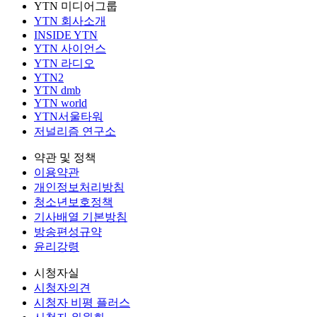
YTN 미디어그룹
YTN 회사소개
INSIDE YTN
YTN 사이언스
YTN 라디오
YTN2
YTN dmb
YTN world
YTN서울타워
저널리즘 연구소
약관 및 정책
이용약관
개인정보처리방침
청소년보호정책
기사배열 기본방침
방송편성규약
윤리강령
시청자실
시청자의견
시청자 비평 플러스