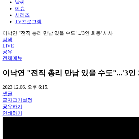
날씨
이슈
시리즈
TV프로그램
이낙연 "전직 총리 만남 있을 수도"...'3인 회동' 시사
검색
LIVE
공유
전체메뉴
이낙연 "전직 총리 만남 있을 수도"...'3인
2023.12.06. 오후 6:15.
댓글
글자크기설정
공유하기
인쇄하기