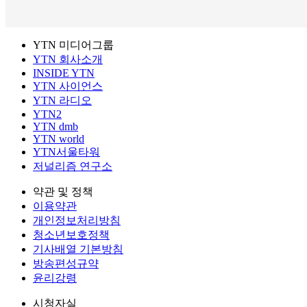
YTN 미디어그룹
YTN 회사소개
INSIDE YTN
YTN 사이언스
YTN 라디오
YTN2
YTN dmb
YTN world
YTN서울타워
저널리즘 연구소
약관 및 정책
이용약관
개인정보처리방침
청소년보호정책
기사배열 기본방침
방송편성규약
윤리강령
시청자실