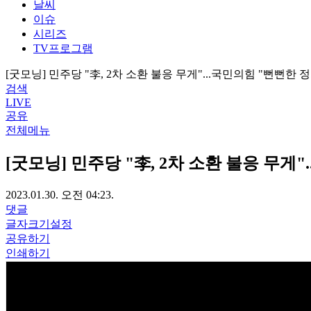
날씨
이슈
시리즈
TV프로그램
[굿모닝] 민주당 "李, 2차 소환 불응 무게"...국민의힘 "뻔뻔한 
검색
LIVE
공유
전체메뉴
[굿모닝] 민주당 "李, 2차 소환 불응 무게
2023.01.30. 오전 04:23.
댓글
글자크기설정
공유하기
인쇄하기