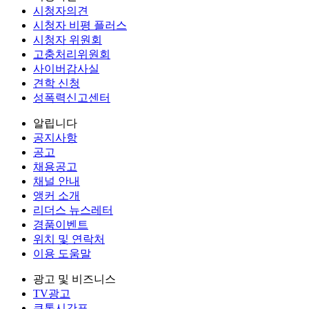
시청자의견
시청자 비평 플러스
시청자 위원회
고충처리위원회
사이버감사실
견학 신청
성폭력신고센터
알립니다
공지사항
공고
채용공고
채널 안내
앵커 소개
리더스 뉴스레터
경품이벤트
위치 및 연락처
이용 도움말
광고 및 비즈니스
TV광고
큐톤시간표