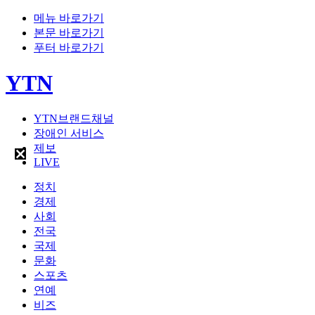
메뉴 바로가기
본문 바로가기
푸터 바로가기
YTN
YTN브랜드채널
장애인 서비스
제보
LIVE
정치
경제
사회
전국
국제
문화
스포츠
연예
비즈