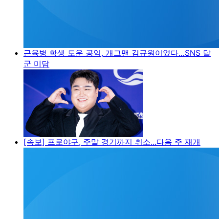
근육병 학생 도운 공익, 개그맨 김규원이었다…SNS 달
군 미담
[속보] 프로야구, 주말 경기까지 취소...다음 주 재개