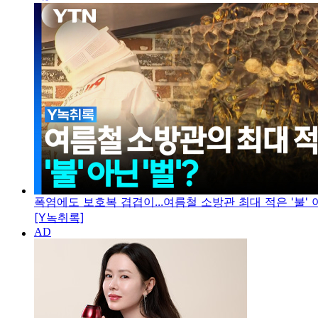
폭염에도 보호복 겹겹이...여름철 소방관 최대 적은 '불' 아
[Y녹취록]