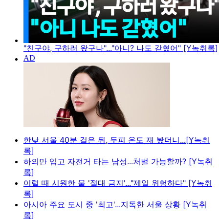
"친구야, 구하러 왔구나"..."아니? 나도 갇혔어" [Y녹취록]
한낮 서울 40분 걸은 뒤, 두피 온도 재 봤더니...[Y녹취
록]
하의만 입고 자전거 타는 남성...처벌 가능할까? [Y녹취
록]
이럴 때 시원한 물 '절대 금지'..."제일 위험하다" [Y녹취
록]
아시아 주요 도시 중 '최고'...지독한 서울 상황 [Y녹취
록]