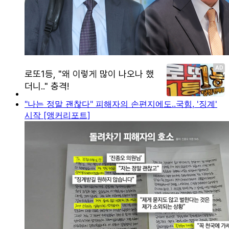
"나는 정말 괜찮다" 피해자의 손편지에도..국힘, '징계'
시작 [앵커리포트]