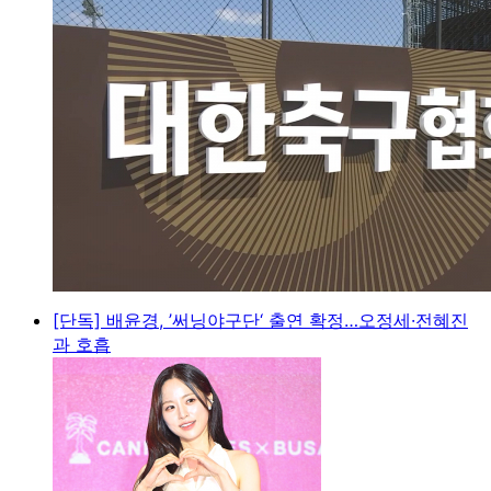
[단독] 배윤경, ’써닝야구단‘ 출연 확정…오정세·전혜진
과 호흡