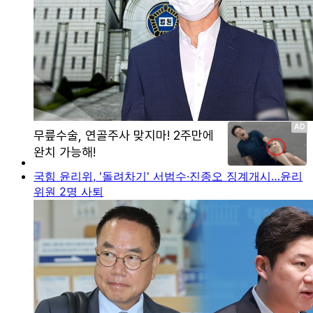
국힘 윤리위, '돌려차기' 서범수·진종오 징계개시…윤리
위원 2명 사퇴