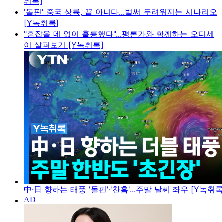
취록]
'돌핀' 중국 상륙, 끝 아니다...벌써 두려워지는 시나리오
[Y녹취록]
"흠잡을 데 없이 훌륭했다"...평론가와 함께하는 오디세
이 살펴보기 [Y녹취록]
中·日 향하는 태풍 '돌핀'·'찬홈'...주말 날씨 좌우 [Y녹취록