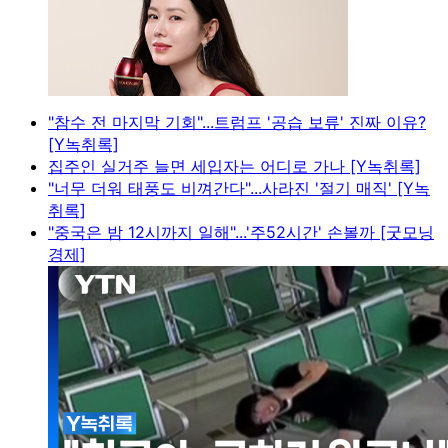
"참수 전 마지막 기회"...트럼프 '공습 보류' 진짜 이유?
[Y녹취록]
집주인 실거주 늘면 세입자는 어디로 가나 [Y녹취록]
"너무 더워 태풍도 비껴간다"...사라진 '절기 매직' [Y녹
취록]
"중국은 밤 12시까지 일해"...'주52시간' 손볼까 [굿모닝
경제]