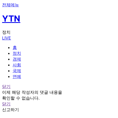
전체메뉴
YTN
정치
LIVE
홈
정치
경제
사회
국제
연예
닫기
이제 해당 작성자의 댓글 내용을
확인할 수 없습니다.
닫기
신고하기