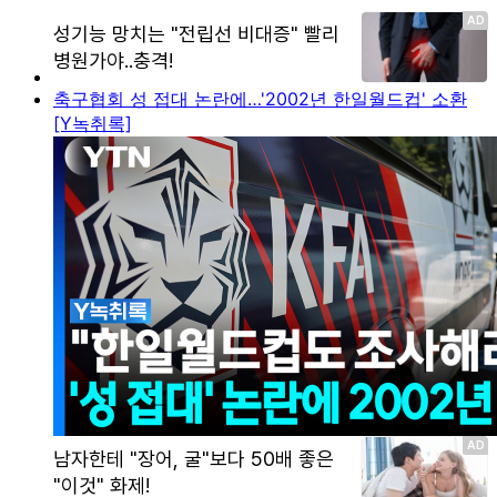
축구협회 성 접대 논란에…'2002년 한일월드컵' 소환
[Y녹취록]