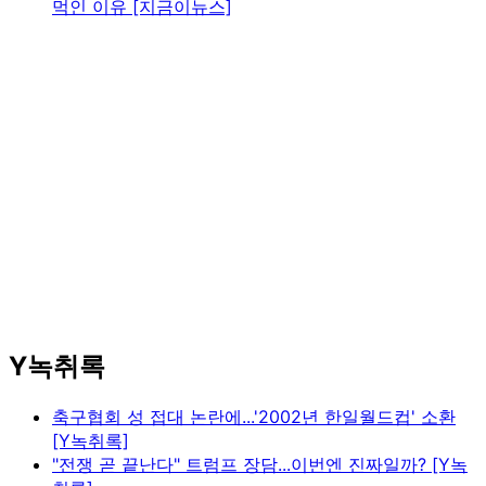
먹인 이유 [지금이뉴스]
Y녹취록
축구협회 성 접대 논란에...'2002년 한일월드컵' 소환
[Y녹취록]
"전쟁 곧 끝난다" 트럼프 장담...이번엔 진짜일까? [Y녹