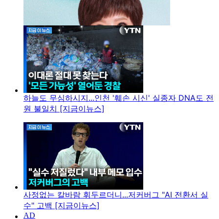
하늘도 무심하시지...인천 '훼손 시신' 실종자 DNA도 전
원 불일치 [지금이뉴스]
사정없는 칼바람 휘두르더니...저커버그 "AI 전환서 실
수" 고백 [지금이뉴스]