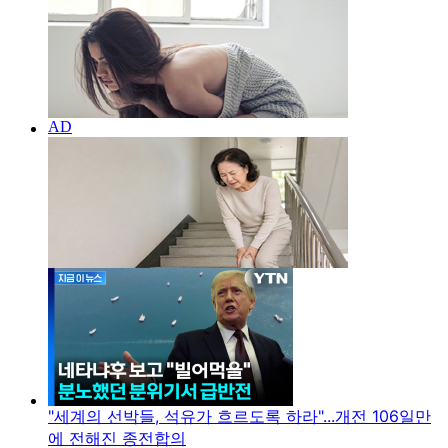
"세계의 선박들, 석유가 흐르도록 하라"...개전 106일만
에 전해진 종전합의