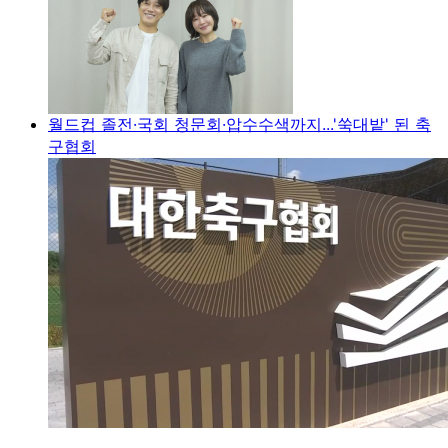
월드컵 졸전·국회 청문회·압수수색까지...'쑥대밭' 된 축
구협회