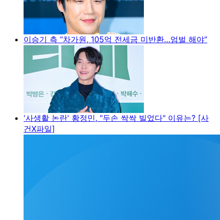
이승기 측 “차가원, 105억 전세금 미반환…엄벌 해야”
'사생활 논란' 황정민, "두손 싹싹 빌었다" 이유는? [사
건X파일]