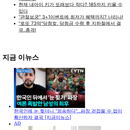
지금 이뉴스
한국인에 눈 찢더니 "죄송하다"...파장 걷잡을 수 없이
확산하자 결국 [지금이뉴스]