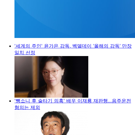
'세계의 주인' 윤가은 감독, 벡델데이 ‘올해의 감독’ 만장
일치 선정
'뺑소니 후 술타기 의혹' 배우 이재룡 재판행…음주운전
혐의는 제외