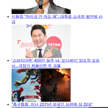
신동엽 “마이크 안 차도 돼”...대학로 소극장 발언에 사
과
'스파이더맨' 400만 질주 vs '오디세이' 압도적 오프
닝…극장가 싹쓸이한 두 괴물
"축구협회, 지난 2011년 외국인 심판에 성 접대"