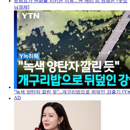
트럼프가 엔화를 지키는 이유...'엔 캐리'의 정체는 [굿모
닝경제]
"녹색 양탄자 깔린 듯"...개구리밥으로 뒤덮인 강줄기 [Y