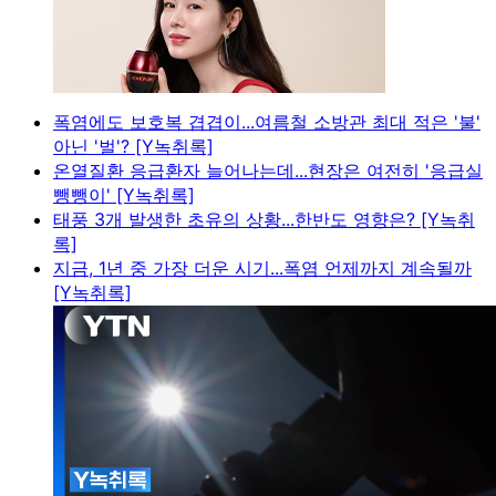
폭염에도 보호복 겹겹이...여름철 소방관 최대 적은 '불'
아닌 '벌'? [Y녹취록]
온열질환 응급환자 늘어나는데...현장은 여전히 '응급실
뺑뺑이' [Y녹취록]
태풍 3개 발생한 초유의 상황...한반도 영향은? [Y녹취
록]
지금, 1년 중 가장 더운 시기...폭염 언제까지 계속될까
[Y녹취록]