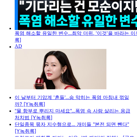
폭염 해소할 유일한 변수...최악 더위, '이것'을 바라는 이
록]
이 날부터 기압계 '흔들'...숨 막히는 폭염 마침내 꺾일
까? [Y녹취록]
"물 함부로 뿌리지 마세요"...폭염 속 사람 살리는 응급
처치법 [Y녹취록]
단일종목 묶자 지수형으로... 개미들 "본전 되면 뺀다"
[Y녹취록]