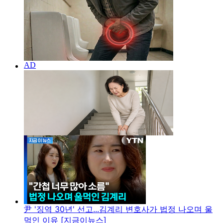
尹 '징역 30년' 선고...김계리 변호사가 법정 나오며 울
먹인 이유 [지금이뉴스]