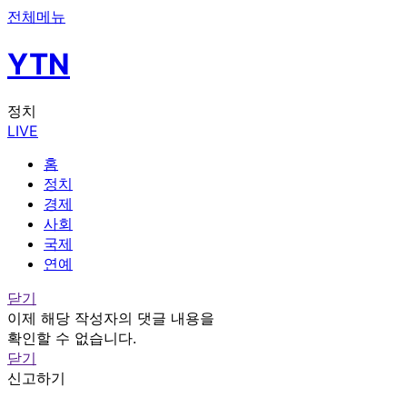
전체메뉴
YTN
정치
LIVE
홈
정치
경제
사회
국제
연예
닫기
이제 해당 작성자의 댓글 내용을
확인할 수 없습니다.
닫기
신고하기