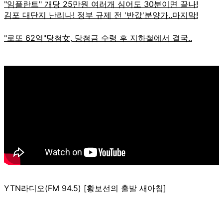
YTN라디오(FM 94.5) [황보선의 출발 새아침]