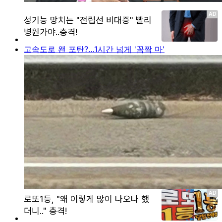
고속도로 왠 포탄?…1시간 넘게 '꼼짝 마'