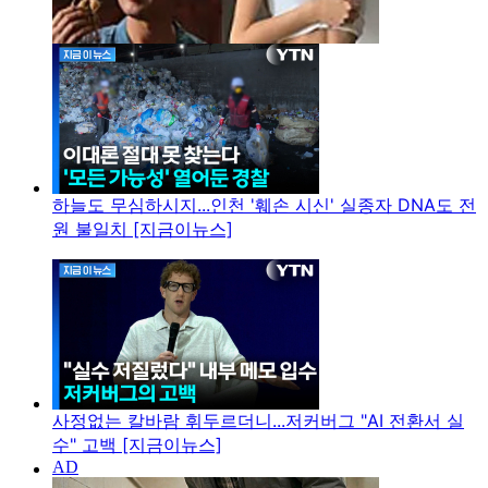
하늘도 무심하시지...인천 '훼손 시신' 실종자 DNA도 전
원 불일치 [지금이뉴스]
사정없는 칼바람 휘두르더니...저커버그 "AI 전환서 실
수" 고백 [지금이뉴스]