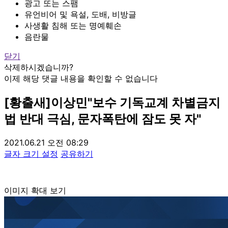
광고 또는 스팸
유언비어 및 욕설, 도배, 비방글
사생활 침해 또는 명예훼손
음란물
닫기
삭제하시겠습니까?
이제 해당 댓글 내용을 확인할 수 없습니다
[황출새]이상민"보수 기독교계 차별금지
법 반대 극심, 문자폭탄에 잠도 못 자"
2021.06.21 오전 08:29
글자 크기 설정
공유하기
이미지 확대 보기