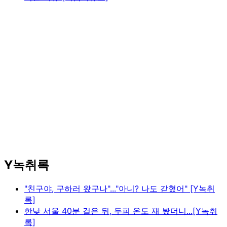
Y녹취록
"친구야, 구하러 왔구나"..."아니? 나도 갇혔어" [Y녹취
록]
한낮 서울 40분 걸은 뒤, 두피 온도 재 봤더니...[Y녹취
록]