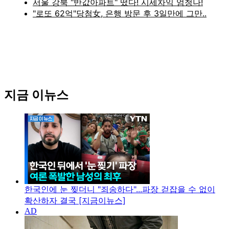
지금 이뉴스
한국인에 눈 찢더니 "죄송하다"...파장 걷잡을 수 없이
확산하자 결국 [지금이뉴스]