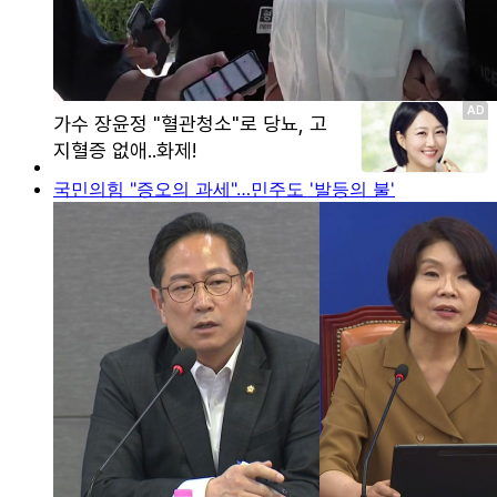
국민의힘 "증오의 과세"…민주도 '발등의 불'