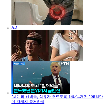
"세계의 선박들, 석유가 흐르도록 하라"...개전 106일만
에 전해진 종전합의