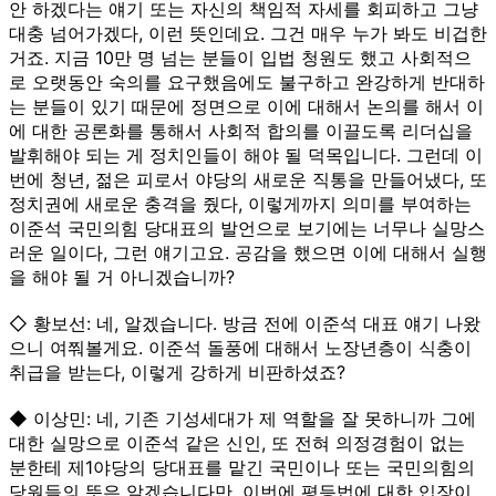
안 하겠다는 얘기 또는 자신의 책임적 자세를 회피하고 그냥
대충 넘어가겠다, 이런 뜻인데요. 그건 매우 누가 봐도 비겁한
거죠. 지금 10만 명 넘는 분들이 입법 청원도 했고 사회적으
로 오랫동안 숙의를 요구했음에도 불구하고 완강하게 반대하
는 분들이 있기 때문에 정면으로 이에 대해서 논의를 해서 이
에 대한 공론화를 통해서 사회적 합의를 이끌도록 리더십을
발휘해야 되는 게 정치인들이 해야 될 덕목입니다. 그런데 이
번에 청년, 젊은 피로서 야당의 새로운 직통을 만들어냈다, 또
정치권에 새로운 충격을 줬다, 이렇게까지 의미를 부여하는
이준석 국민의힘 당대표의 발언으로 보기에는 너무나 실망스
러운 일이다, 그런 얘기고요. 공감을 했으면 이에 대해서 실행
을 해야 될 거 아니겠습니까?
◇ 황보선: 네, 알겠습니다. 방금 전에 이준석 대표 얘기 나왔
으니 여쭤볼게요. 이준석 돌풍에 대해서 노장년층이 식충이
취급을 받는다, 이렇게 강하게 비판하셨죠?
◆ 이상민: 네, 기존 기성세대가 제 역할을 잘 못하니까 그에
대한 실망으로 이준석 같은 신인, 또 전혀 의정경험이 없는
분한테 제1야당의 당대표를 맡긴 국민이나 또는 국민의힘의
당원들의 뜻은 알겠습니다만, 이번에 평등법에 대한 입장이