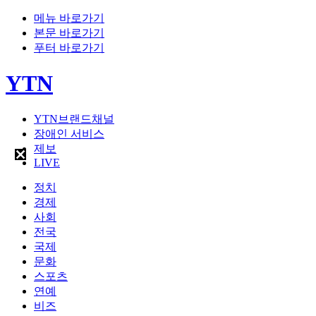
메뉴 바로가기
본문 바로가기
푸터 바로가기
YTN
YTN브랜드채널
장애인 서비스
제보
LIVE
정치
경제
사회
전국
국제
문화
스포츠
연예
비즈