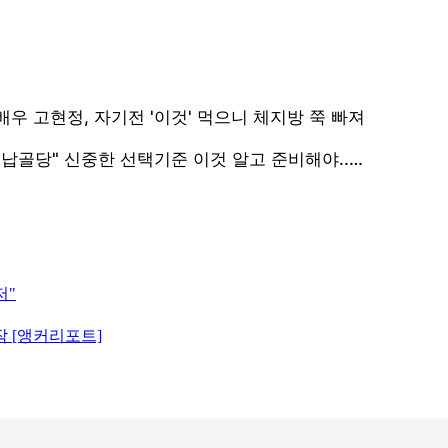
저"
작 [앵커리포트]