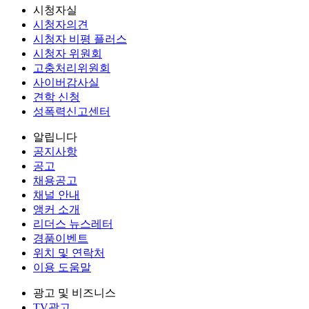
시청자실
시청자의견
시청자 비평 플러스
시청자 위원회
고충처리위원회
사이버감사실
견학 신청
성폭력신고센터
알립니다
공지사항
공고
채용공고
채널 안내
앵커 소개
리더스 뉴스레터
경품이벤트
위치 및 연락처
이용 도움말
광고 및 비즈니스
TV광고