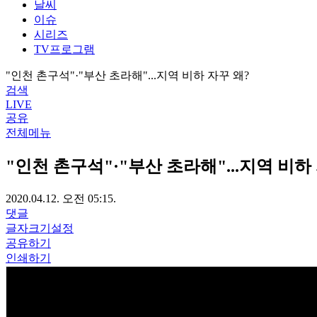
날씨
이슈
시리즈
TV프로그램
"인천 촌구석"·"부산 초라해"...지역 비하 자꾸 왜?
검색
LIVE
공유
전체메뉴
"인천 촌구석"·"부산 초라해"...지역 비하
2020.04.12. 오전 05:15.
댓글
글자크기설정
공유하기
인쇄하기