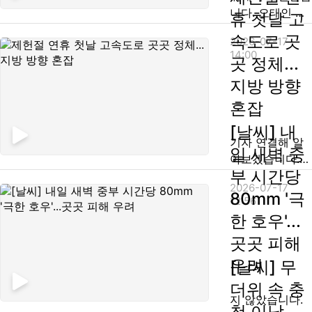
잇따라 추돌하는
가 빠져나갈 수
니다. 오태인 기
휴 첫날 고
사고가 났습니
있는 유일한 통
자! 정확한 사고
속도로 곳
다. 사고 차량 4
2026-07-17
로...
소식 전해주시
14:00
대에는 16명이
곳 정체...
죠. [기자] 네, 오
타고 있었으며,
늘 정오쯤 영동
지방 방향
다행히 모두 대
고속도로 강릉뱡
혼잡
피해 인명피해는
향 220km 지점
없는 것으로 알
[날씨] 내
대관령4터널에
려졌습니다. 사
기자 연결해 알
서 불이 났습니
일 새벽 중
고 후 차량에 불
아보겠습니다.
다. 터널 안에서
이 나면서, 터널
부 시간당
이현정 기자, 현
차량 넉 대가 연
2026-07-17
내부에서 다...
재 도로 상황 전
80mm '극
쇄 추돌하면서
12:56
해주시죠. [기자]
사고 여파로 차
한 호우'...
네, 실시간
량에 불이 난 것
곳곳 피해
CCTV와 함께
으로 보이는데
살펴보겠습니다.
우려
요. 사고차량에
[날씨] 무
강릉 대관령 4터
타고 있던 운전
더위 속 충
널 강릉 방향 밖
자 등 16명은...
지 않았습니다.
청 이남
으로 검은 연기