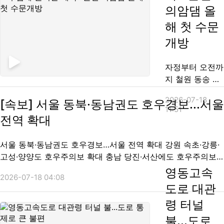
한때 차량 통행
승용차가 충돌했
의암댐 올
에 어려움을 겪
습니다. 이 사고
해 첫 수문
었습니다. 사건·
로 버스가 옆으
사고 소식, 오승
로 넘어져 버스
개방
훈 기자입니다.
탑승객 12명 가
[기자] 버스가 도
운데 6명은 스스
자정부터 오전까
로 한복판에 넘
로 빠져나왔고
지 철원 동송 등
어져...
나머지 승객들도
많은 곳은
구조됐습니다.
2026-07-18
[속보] 서울 동북·동남권도 호우경보...서울
170mm가 넘는
11:51
승용차에 탔던 2
비가 내렸는데
전역 확대
명도 자력으로
요. 빗길 사고도
탈출했습니다.
이어졌습니다.
서울 동북·동남권도 호우경보…서울 전역 확대 강원 속초·강릉·
소방 당국은 구
어제 터널 화재
고성·양양도 호우주의보 확대 충남 당진·서산에도 호우주의보
조대원 40여 명
사고가 발생한
발령 ▶ 자세한 뉴스 잠시 뒤 이어집니다. ※ '당신의 제보가 뉴
을 투입해 구조
영동고속
강릉인데요. 오
2026-07-18 04:08
스가 됩니다' [카카오톡] YTN 검색해 채널 추가 [전화] 02-
작업을 벌였으
도로 대관
늘 오전 8시쯤
398-8585 [메일] social@...
며...
강릉시 사천면에
령 터널
서 25인승 버스
불...도로
와 승용차가 빗