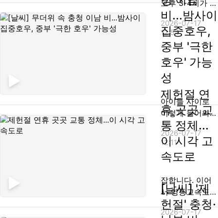
오후 3-4시가 넘
가 끝없이 뿜어
비...밤사이
어 남부에 비가
져 나오고 있습
2026-07-17
내리겠지만, 그
집중호우,
12:54
니다. 현재 소방
리 양이 많지는
중부 '극한
이 대응 2단계를
않겠습니다. 낮
발령하고 대응
호우' 가능
동안은 무더위가
중입니다. 오전
이어져 서울 32
성
11시 50분쯤 터
도, 강릉과 광주
널 안에서...
제헌절 연
31도, 대구 32도
아이들 사이로
휴 곳곳 교
까지 오르지만,
이렇게 들어와
폭염경보 수준은
통 정체...
봤는데, 발만 물
아닙니다. 전국
2026-07-17
에 담가도 더위
이 시각 고
12:11
에 폭염특보는
가 한결 덜합니
속도로
제주와 전남 광
다. 오늘 낮 동안
양 순천을 제외
전국적인 무더위
하고는 내려져
잡합니다. 이어
가 기승을 부리
[날씨] '제
있지 않습니다.
서 영동고속도로
겠습니다. 서울
[앵커] 그러...
헌절' 충청·
에도 많은 차량
32도, 강릉과 광
2026-07-17
이 몰리고 있습
주 31도, 대구