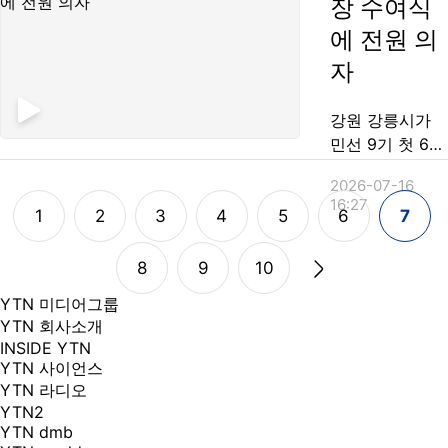
장 수여식
중심으로 많은
요. 낮에도 습도
곳은 250밀리미
에 전원 의
가 높아 무덥겠
터 이상의 폭우
습니다. 서울 32
자
가 예상됩니다.
도, 광주 31도,
현재 기온 강릉
대구 32도 까지
강원 강릉시가
25.7도, 대구가
오르겠는데...
민선 9기 첫 6급
26.9도로 열대야
이하 임용장 수
가 나타나고 있
2026-07-16
여식을 참석자
고요, 낮 기온 서
16:27
전원에게 의자를
1
2
3
4
5
6
7
울 32도, 대구도
제공하는 새로운
32도까지 오르
방식으로 진행했
8
9
10
며 더위도 계속
습니다. 기존에
됩니다. 월요일
YTN 미디어그룹
는 수여식이 끝
까지 전국에 비
YTN 회사소개
날 때까지 부동
가 이어질 전...
INSIDE YTN
자세로 서서 대
YTN 사이언스
기해야 했지만,
YTN 라디오
이번에는 앉아서
YTN2
기다리다 본인
YTN dmb