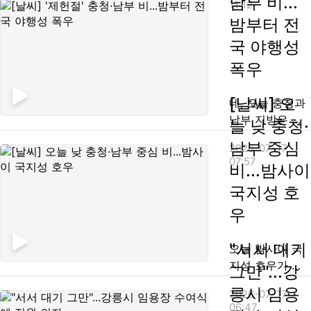
남부 비...
11:12
니다. 경기 용인
32도까지 오르
밤부터 전
시 마성터널 쪽
겠고요. 전남 동
국 야행성
을 보면, 강릉으
부와 제주도에는
로 넘어가려는
폭우
'폭염주의보'가
차량 행렬이 길
내려진 가운데,
게 이어지고 있
체감 온도가 33
[날씨] 오
네, 오늘 충청과
습니다. 전체적
도를 웃도는 곳
남부 지방은 비
늘 낮 충청·
으로 60km 구간
도 있겠습니다.
가 내리지만 30
남부 중심
이 정체되고 있
2026-07-17
지...
도를 웃도는 무
07:57
고, 덕평에서 여
비...밤사이
더위는 계속됩니
주 휴게소까지
다. 지난 밤사이
국지성 호
20km가 가장 밀
영동과 영남을
우
리고 있습니다.
중심으로 열대야
[앵커] 오늘 전국
가 나타났습니
고속도로 교통량
"서서 대기
오늘 밤사이 국
다. 강릉, 포항,
은 얼...
지성 호우가 예
그만"...강
대구 울산, 광주
상되는데요. 모
제주 등 주로 남
릉시 임용
2026-07-17
레까지 중부를
부와 제주였는데
06:47