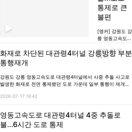
통제로 큰
길에 충돌했습니
다. 이 사고로 버
불편
스가 옆으로 넘
어져 버스 탑승
[앵커] 강원도 강
객 12명 가운데
릉 영동고속도로
4명이 ...
대관령 터널 안
2026-07-17
화재로 차단된 대관령4터널 강릉방향 부분
에서 4중 추돌
22:07
사고 뒤 차량에
통행재개
불이 났습니다.
다행히 인명 피
강원도 강릉 영동고속도로 대관령4터널에서 사중 추돌 사고로
해는 없었지만,
발생한 화재로 전면 통제됐던 도로 가운데 일부 통행이 재개됐
고속도로가 통제
습니다. 도로공사는 전면 통제됐던 강릉 방향 2개 차선 가운데
되면서 연휴 차
2026-07-17 19:42
1개 차선 소통을 화재 발생 6시간 만인 오늘(17일) 오후 6시부
량들이 큰 불편
터 재개했다고 밝혔습니다. 나머지 차선도 긴급 복구를 마치는
을 겪었습니다.
대로...
영동고속도로 대관령4터널 4중 추돌로
송세혁기자입니
다. [기자] 터널
불...6시간 도로 통제
밖으로 시커먼