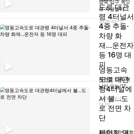
양쪽 입구 쪽으
내뿜던 아까와는
220km 지점 대
도로 대관
로 차량들이 전
다르게 지금은
관령4터널에서
령 4터널서
면 차단됐다고
터널 주변...
불이 났습니다.
2026-07-17
하는데요. 당시
4중 추돌·
터널 안에서 차
14:46
상황 어떻게 보
량 넉 대가 연쇄
차량 화
십니까? [함은
추돌하면서 사고
재...운전자
구] 오늘 휴일이
여파로 차량에
기도 하고요. 휴
등 16명 대
불이 난 것으로
가철 맞이해서
보이는데요. 사
피
강릉 쪽 방향으
고차량에 ...
영동고속
로 많은 차량이
도로 대관
제헌절 연휴 첫
교통량이 굉장히
날인 오늘(17일)
령4터널에
컸는데요. 다행
오전 11시 50분
히 인명피해가
서 불...도
2026-07-17
쯤 강원도 강릉
발생하지 않아서
14:07
로 전면 차
시 왕산면 영동
다행이고요. 터
고속도로 강릉방
단
널 안에서 화재
면 대관령 4터널
가 발생하면 굉
에서 차량 4대가
장히 많은 연기
제헌절 연
취재기자 연결합