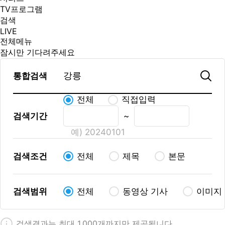
TV프로그램
검색
LIVE
전체메뉴
잠시만 기다려주세요
통합검색
전체
직접입력
검색기간
~
예) 20240101
검색조건
전체
제목
본문
검색범위
전체
동영상 기사
이미지
검색결과는 최대 1,000개까지만 제공됩니다.