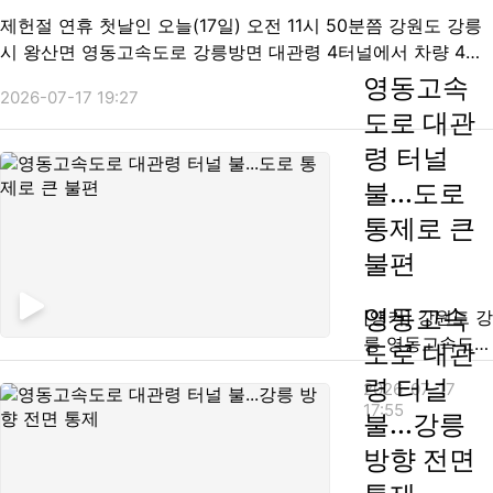
연기가 뿜어져
제헌절 연휴 첫날인 오늘(17일) 오전 11시 50분쯤 강원도 강릉
나오고, 입구 근
시 왕산면 영동고속도로 강릉방면 대관령 4터널에서 차량 4대
처에는 차량 100
가 잇따라 추돌하면서 불이 났습니다. 이 불로 터널 내부에서
영동고속
2026-07-17 19:27
여 대가 줄지어
많은 연기가 퍼지면서 소방 당국은 한때 대응 2단계를 발령하
도로 대관
섰...
고 인력 130여 명을 투입해 진화에 나섰습니다. 사고 차량 4대
령 터널
에...
불...도로
통제로 큰
불편
영동고속
[앵커] 강원도 강
릉 영동고속도로
도로 대관
대관령 터널 안
령 터널
2026-07-17
에서 4중 추돌
17:55
불...강릉
사고 뒤 차량에
불이 났습니다.
방향 전면
다행히 인명 피