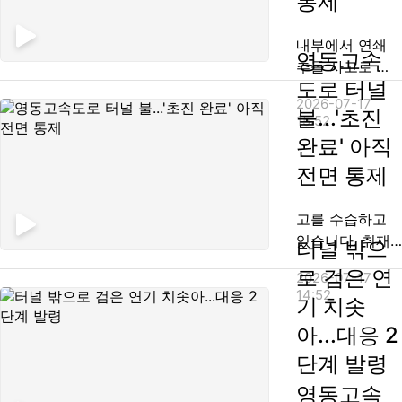
통제
해는 없었지만,
고속도로가 통제
내부에서 연쇄
되면서 연휴 차
영동고속
추돌 사고로 화
량들이 큰 불편
도로 터널
재가 발생했습니
을 겪었습니다.
2026-07-17
다. 다행히 인명
불...'초진
송세혁기자입니
15:52
피해는 없었는
다. [기자] 터널
완료' 아직
데, 현재는 화재
밖으로 시커먼
전면 통제
진압을 마치고
연기가 뿜어져
현장을 수습하느
나오고, 입구 근
라 강릉 방향이
고를 수습하고
처에는 차량 100
전면 통제되고
있습니다. 취재
여 대가 줄지어
터널 밖으
있습니다. 취재
기자 연결합니
섰...
로 검은 연
2026-07-17
기자 연결합니
다. 오태인 기자!
14:52
기 치솟
다. 양일혁 기자!
정확한 사고 소
현재 상황은 어
식 전해주시죠.
아...대응 2
떻습니까? [기
[기자] 네, 오늘
단계 발령
자] 시커먼 연기
정오쯤 영동고속
가 터널 밖으로
영동고속
도로 강릉 뱡향