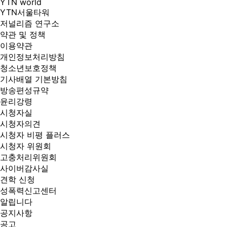
YTN world
순서에만 일어나
YTN서울타워
임용장을 받도록
저널리즘 연구소
바꿨습니다. 김
약관 및 정책
중남 강릉시장은
이용약관
최우선 가치인
개인정보처리방침
소통과 배려는
청소년보호정책
내부 공...
기사배열 기본방침
방송편성규약
윤리강령
시청자실
시청자의견
시청자 비평 플러스
시청자 위원회
고충처리위원회
사이버감사실
견학 신청
성폭력신고센터
알립니다
공지사항
공고