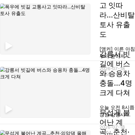
고 잇따
라...산비탈
토사 유출
도
[앵커] 이른 아침
강릉서 빗
부터 쏟아져 내
길에 버스
린 폭우에 전국
2026-07-18
곳곳에서는 비
와 승용차
17:59
피해가 잇따랐습
충돌...4명
니다. 강원도 강
크게 다쳐
릉에서는 버스와
승용차가 충돌해
4명이 크게 다쳤
오늘 오전 8시쯤
무섭게 불
고, 정선에서는
강원 강릉시 사
어난 계
산비탈을 따라
천면 석교리에서
2026-07-18
토사가 유출돼
25인승 버스와
곡...춘천·
14:04