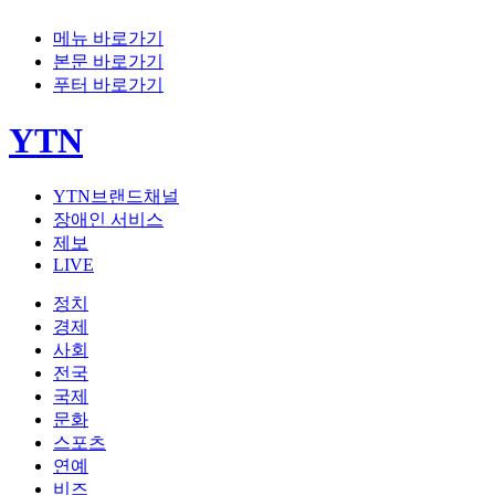
메뉴 바로가기
본문 바로가기
푸터 바로가기
YTN
YTN브랜드채널
장애인 서비스
제보
LIVE
정치
경제
사회
전국
국제
문화
스포츠
연예
비즈