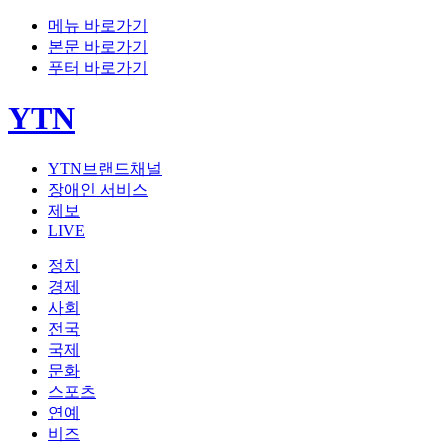
메뉴 바로가기
본문 바로가기
푸터 바로가기
YTN
YTN브랜드채널
장애인 서비스
제보
LIVE
정치
경제
사회
전국
국제
문화
스포츠
연예
비즈