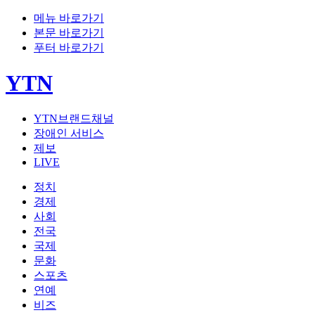
메뉴 바로가기
본문 바로가기
푸터 바로가기
YTN
YTN브랜드채널
장애인 서비스
제보
LIVE
정치
경제
사회
전국
국제
문화
스포츠
연예
비즈