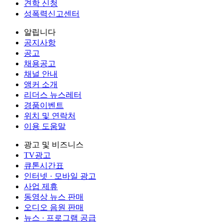
견학 신청
성폭력신고센터
알립니다
공지사항
공고
채용공고
채널 안내
앵커 소개
리더스 뉴스레터
경품이벤트
위치 및 연락처
이용 도움말
광고 및 비즈니스
TV광고
큐톤시간표
인터넷 · 모바일 광고
사업 제휴
동영상 뉴스 판매
오디오 음원 판매
뉴스 · 프로그램 공급