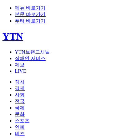
메뉴 바로가기
본문 바로가기
푸터 바로가기
YTN
YTN브랜드채널
장애인 서비스
제보
LIVE
정치
경제
사회
전국
국제
문화
스포츠
연예
비즈