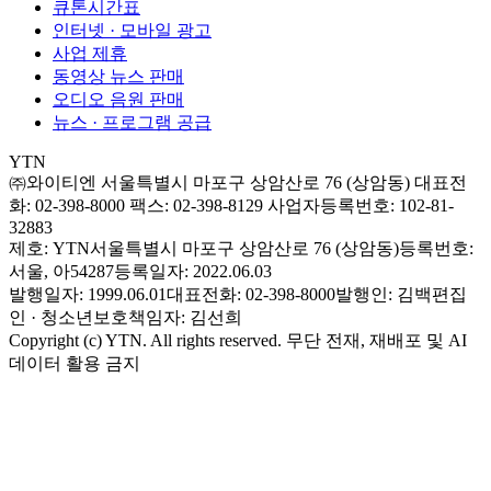
큐톤시간표
인터넷 · 모바일 광고
사업 제휴
동영상 뉴스 판매
오디오 음원 판매
뉴스 · 프로그램 공급
YTN
㈜와이티엔
서울특별시 마포구 상암산로 76 (상암동)
대표전
화: 02-398-8000
팩스: 02-398-8129
사업자등록번호: 102-81-
32883
제호: YTN
서울특별시 마포구 상암산로 76 (상암동)
등록번호:
서울, 아54287
등록일자: 2022.06.03
발행일자: 1999.06.01
대표전화: 02-398-8000
발행인: 김백
편집
인 · 청소년보호책임자: 김선희
Copyright (c) YTN. All rights reserved. 무단 전재, 재배포 및 AI
데이터 활용 금지