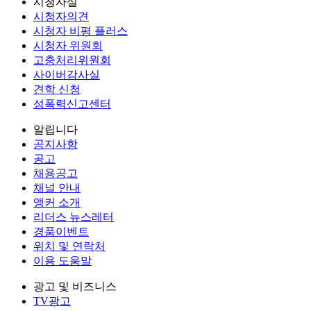
시청자실
시청자의견
시청자 비평 플러스
시청자 위원회
고충처리위원회
사이버감사실
견학 신청
성폭력신고센터
알립니다
공지사항
공고
채용공고
채널 안내
앵커 소개
리더스 뉴스레터
경품이벤트
위치 및 연락처
이용 도움말
광고 및 비즈니스
TV광고