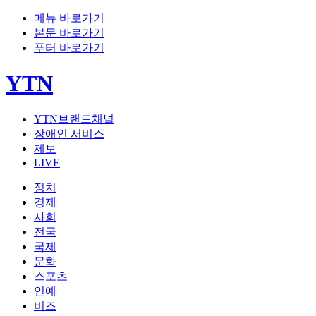
메뉴 바로가기
본문 바로가기
푸터 바로가기
YTN
YTN브랜드채널
장애인 서비스
제보
LIVE
정치
경제
사회
전국
국제
문화
스포츠
연예
비즈