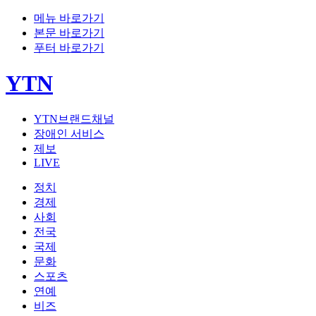
메뉴 바로가기
본문 바로가기
푸터 바로가기
YTN
YTN브랜드채널
장애인 서비스
제보
LIVE
정치
경제
사회
전국
국제
문화
스포츠
연예
비즈