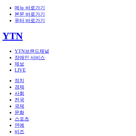
메뉴 바로가기
본문 바로가기
푸터 바로가기
YTN
YTN브랜드채널
장애인 서비스
제보
LIVE
정치
경제
사회
전국
국제
문화
스포츠
연예
비즈