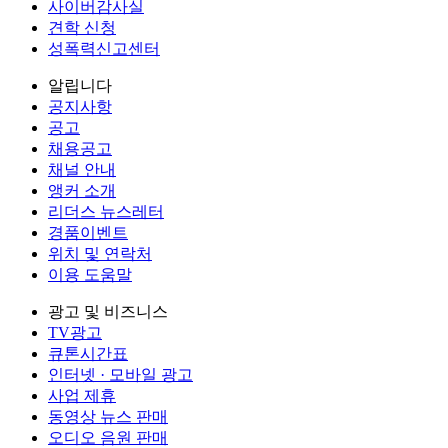
사이버감사실
견학 신청
성폭력신고센터
알립니다
공지사항
공고
채용공고
채널 안내
앵커 소개
리더스 뉴스레터
경품이벤트
위치 및 연락처
이용 도움말
광고 및 비즈니스
TV광고
큐톤시간표
인터넷 · 모바일 광고
사업 제휴
동영상 뉴스 판매
오디오 음원 판매