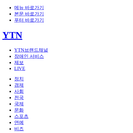
메뉴 바로가기
본문 바로가기
푸터 바로가기
YTN
YTN브랜드채널
장애인 서비스
제보
LIVE
정치
경제
사회
전국
국제
문화
스포츠
연예
비즈