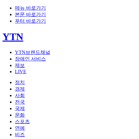
메뉴 바로가기
본문 바로가기
푸터 바로가기
YTN
YTN브랜드채널
장애인 서비스
제보
LIVE
정치
경제
사회
전국
국제
문화
스포츠
연예
비즈