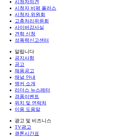
시청자의견
시청자 비평 플러스
시청자 위원회
고충처리위원회
사이버감사실
견학 신청
성폭력신고센터
알립니다
공지사항
공고
채용공고
채널 안내
앵커 소개
리더스 뉴스레터
경품이벤트
위치 및 연락처
이용 도움말
광고 및 비즈니스
TV광고
큐톤시간표