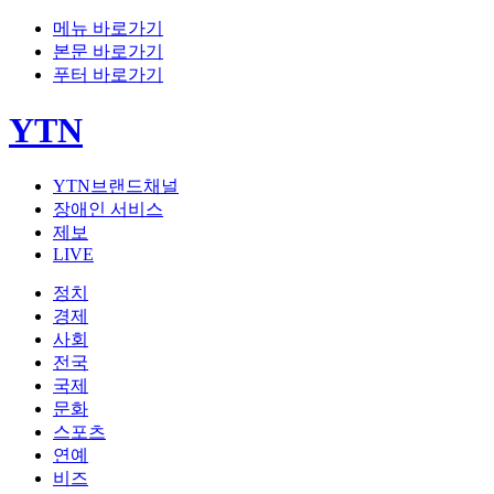
메뉴 바로가기
본문 바로가기
푸터 바로가기
YTN
YTN브랜드채널
장애인 서비스
제보
LIVE
정치
경제
사회
전국
국제
문화
스포츠
연예
비즈