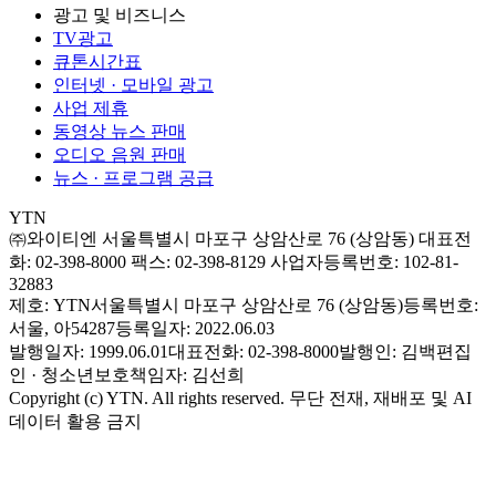
광고 및 비즈니스
TV광고
큐톤시간표
인터넷 · 모바일 광고
사업 제휴
동영상 뉴스 판매
오디오 음원 판매
뉴스 · 프로그램 공급
YTN
㈜와이티엔
서울특별시 마포구 상암산로 76 (상암동)
대표전
화: 02-398-8000
팩스: 02-398-8129
사업자등록번호: 102-81-
32883
제호: YTN
서울특별시 마포구 상암산로 76 (상암동)
등록번호:
서울, 아54287
등록일자: 2022.06.03
발행일자: 1999.06.01
대표전화: 02-398-8000
발행인: 김백
편집
인 · 청소년보호책임자: 김선희
Copyright (c) YTN. All rights reserved. 무단 전재, 재배포 및 AI
데이터 활용 금지