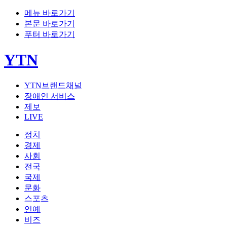
메뉴 바로가기
본문 바로가기
푸터 바로가기
YTN
YTN브랜드채널
장애인 서비스
제보
LIVE
정치
경제
사회
전국
국제
문화
스포츠
연예
비즈