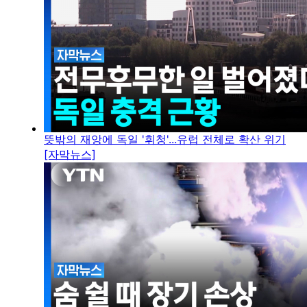
뜻밖의 재앙에 독일 '휘청'...유럽 전체로 확산 위기
[자막뉴스]