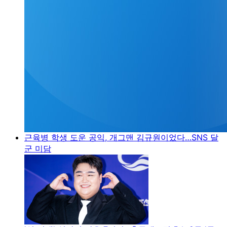
근육병 학생 도운 공익, 개그맨 김규원이었다…SNS 달
군 미담