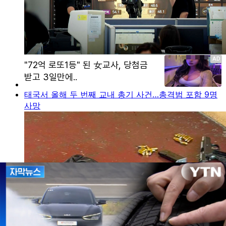
태국서 올해 두 번째 교내 총기 사건…총격범 포함 9명
사망