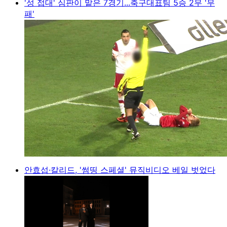
'성 접대' 심판이 맡은 7경기...축구대표팀 5승 2무 '무
패'
안효섭·칼리드, '썸띵 스페셜' 뮤직비디오 베일 벗었다