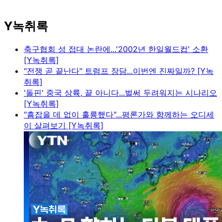
Y녹취록
축구협회 성 접대 논란에...'2002년 한일월드컵' 소환
[Y녹취록]
"전쟁 곧 끝난다" 트럼프 장담...이번엔 진짜일까? [Y녹
취록]
'돌핀' 중국 상륙, 끝 아니다...벌써 두려워지는 시나리오
[Y녹취록]
"흠잡을 데 없이 훌륭했다"...평론가와 함께하는 오디세
이 살펴보기 [Y녹취록]