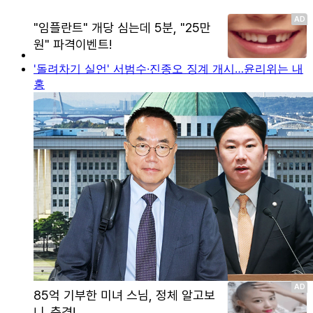
'돌려차기 실언' 서범수·진종오 징계 개시…윤리위는 내
홍