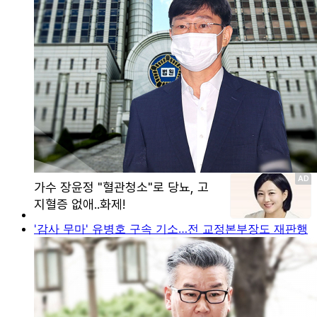
'감사 무마' 유병호 구속 기소…전 교정본부장도 재판행