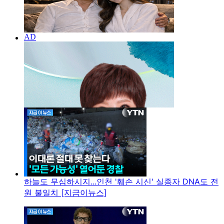
하늘도 무심하시지...인천 '훼손 시신' 실종자 DNA도 전
원 불일치 [지금이뉴스]