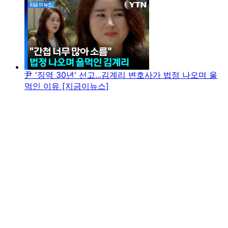
尹 '징역 30년' 선고...김계리 변호사가 법정 나오며 울
먹인 이유 [지금이뉴스]