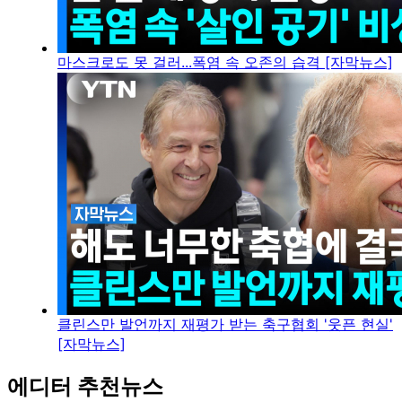
마스크로도 못 걸러...폭염 속 오존의 습격 [자막뉴스]
클린스만 발언까지 재평가 받는 축구협회 '웃픈 현실'
[자막뉴스]
에디터 추천뉴스