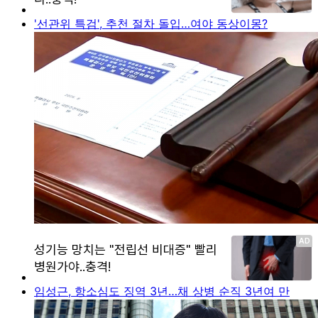
'선관위 특검', 추천 절차 돌입…여야 동상이몽?
임성근, 항소심도 징역 3년…채 상병 순직 3년여 만