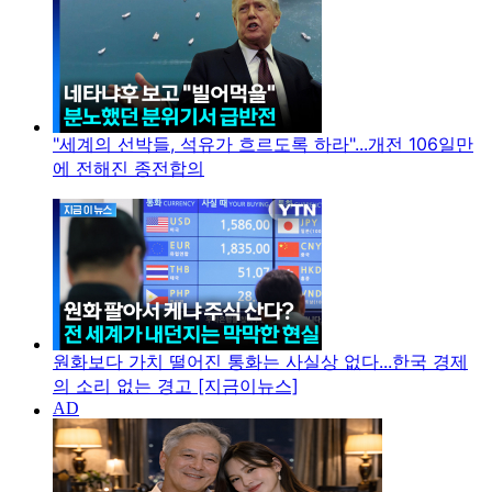
"세계의 선박들, 석유가 흐르도록 하라"...개전 106일만
에 전해진 종전합의
원화보다 가치 떨어진 통화는 사실상 없다...한국 경제
의 소리 없는 경고 [지금이뉴스]