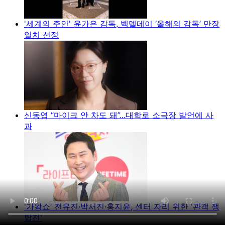
'세계의 주인' 윤가은 감독, 벡델데이 ‘올해의 감독’ 만장
일치 선정
신동엽 “마이크 안 차도 돼”...대학로 소극장 발언에 사
과
'가왕쇼’ 전유진·박서진·홍지윤, 센터 자리 위한 '관객 쟁
탈전'