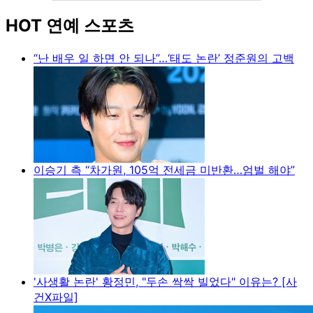
HOT 연예 스포츠
“난 배우 일 하면 안 되나”…‘태도 논란’ 정준원의 고백
이승기 측 “차가원, 105억 전세금 미반환…엄벌 해야”
'사생활 논란' 황정민, "두손 싹싹 빌었다" 이유는? [사
건X파일]