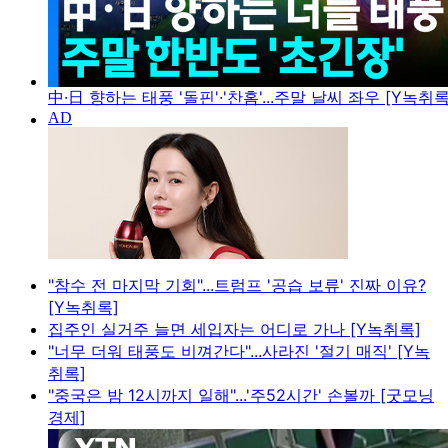
中·日 향하는 태풍 '돌핀'·'찬홈'...주말 날씨 좌우 [Y녹취록
"참수 전 마지막 기회"...트럼프 '공습 보류' 진짜 이유?
[Y녹취록]
집주인 실거주 늘면 세입자는 어디로 가나 [Y녹취록]
"너무 더워 태풍도 비껴간다"...사라진 '절기 매직' [Y녹
취록]
"중국은 밤 12시까지 일해"...'주52시간' 손볼까 [굿모닝
경제]