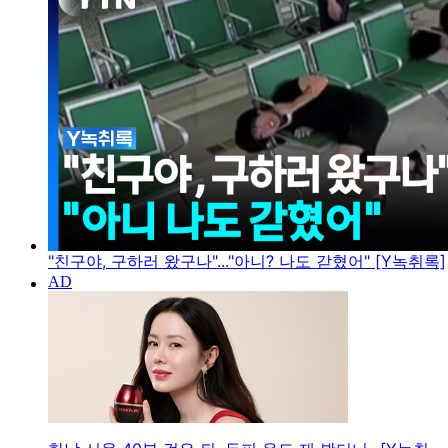
"친구야, 구하러 왔구나"..."아니? 나도 갇혔어" [Y녹취록]