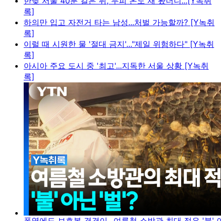
한낮 서울 40분 걸은 뒤, 두피 온도 재 봤더니...[Y녹취
록]
하의만 입고 자전거 타는 남성...처벌 가능할까? [Y녹취
록]
이럴 때 시원한 물 '절대 금지'..."제일 위험하다" [Y녹취
록]
아시아 주요 도시 중 '최고'...지독한 서울 상황 [Y녹취
록]
폭염에도 보호복 겹겹이...여름철 소방관 최대 적은 '불' 아