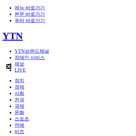
메뉴 바로가기
본문 바로가기
푸터 바로가기
YTN
YTN브랜드채널
장애인 서비스
제보
LIVE
정치
경제
사회
전국
국제
문화
스포츠
연예
비즈