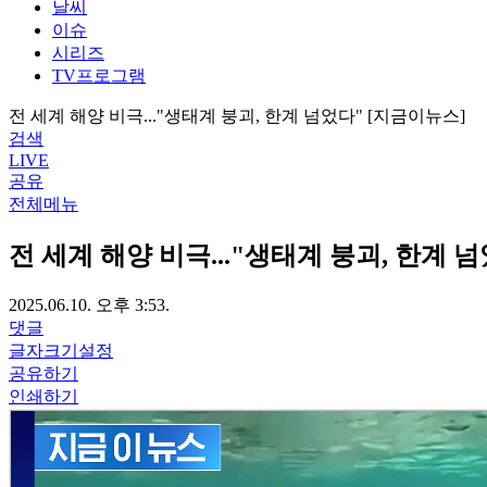
날씨
이슈
시리즈
TV프로그램
전 세계 해양 비극..."생태계 붕괴, 한계 넘었다" [지금이뉴스]
검색
LIVE
공유
전체메뉴
전 세계 해양 비극..."생태계 붕괴, 한계 
2025.06.10. 오후 3:53.
댓글
글자크기설정
공유하기
인쇄하기