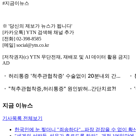
#지금이뉴스
※ '당신의 제보가 뉴스가 됩니다'
[카카오톡] YTN 검색해 채널 추가
[전화] 02-398-8585
[메일] social@ytn.co.kr
[저작권자(c) YTN 무단전재, 재배포 및 AI 데이터 활용 금지]
AD
지금 이뉴스
기사목록 전체보기
한국인에 눈 찢더니 "죄송하다"...파장 걷잡을 수 없이 확
"세계의 선박들, 석유가 흐르도록 하라"...개전 106일만