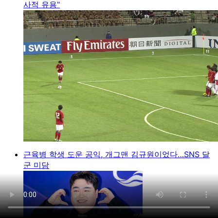
사적 유용"
근육병 학생 도운 공익, 개그맨 김규원이었다…SNS 달
군 미담