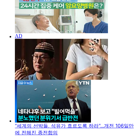
"세계의 선박들, 석유가 흐르도록 하라"...개전 106일만
에 전해진 종전합의