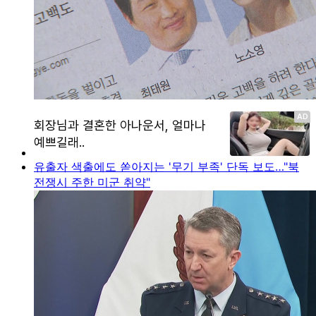
유출자 색출에도 쏟아지는 '무기 부족' 단독 보도…"북
전쟁시 주한 미군 취약"