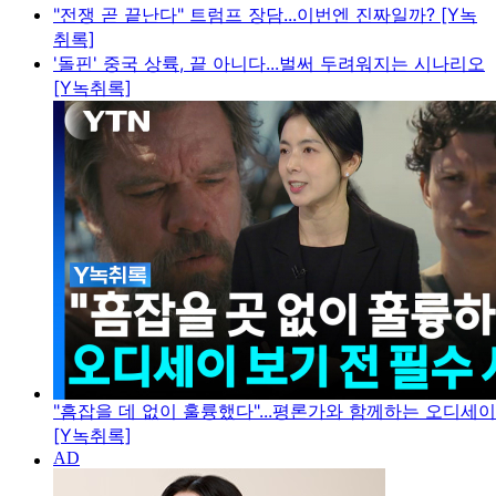
"전쟁 곧 끝난다" 트럼프 장담...이번엔 진짜일까? [Y녹
취록]
'돌핀' 중국 상륙, 끝 아니다...벌써 두려워지는 시나리오
[Y녹취록]
"흠잡을 데 없이 훌륭했다"...평론가와 함께하는 오디세
[Y녹취록]