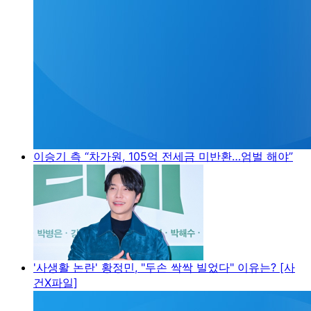
이승기 측 “차가원, 105억 전세금 미반환…엄벌 해야”
'사생활 논란' 황정민, "두손 싹싹 빌었다" 이유는? [사
건X파일]