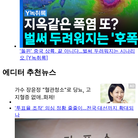
'돌핀' 중국 상륙, 끝 아니다...벌써 두려워지는 시나리
오 [Y녹취록]
에디터 추천뉴스
'투표율 조작' 의심 정황 줄줄이…전국·대선까지 확대되
나