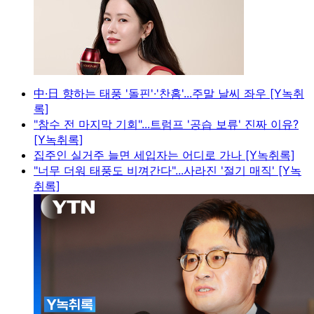
中·日 향하는 태풍 '돌핀'·'찬홈'...주말 날씨 좌우 [Y녹취
록]
"참수 전 마지막 기회"...트럼프 '공습 보류' 진짜 이유?
[Y녹취록]
집주인 실거주 늘면 세입자는 어디로 가나 [Y녹취록]
"너무 더워 태풍도 비껴간다"...사라진 '절기 매직' [Y녹
취록]