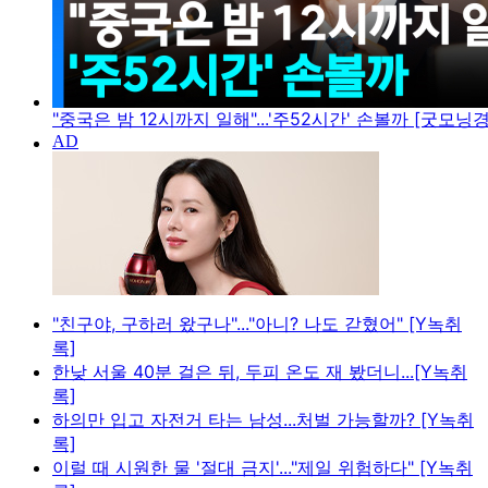
"중국은 밤 12시까지 일해"...'주52시간' 손볼까 [굿모닝
"친구야, 구하러 왔구나"..."아니? 나도 갇혔어" [Y녹취
록]
한낮 서울 40분 걸은 뒤, 두피 온도 재 봤더니...[Y녹취
록]
하의만 입고 자전거 타는 남성...처벌 가능할까? [Y녹취
록]
이럴 때 시원한 물 '절대 금지'..."제일 위험하다" [Y녹취