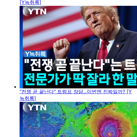
[Y녹취록]
"전쟁 곧 끝난다" 트럼프 장담...이번엔 진짜일까? [Y
녹취록]