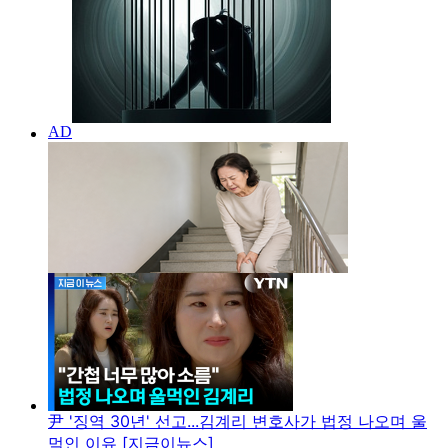
尹 '징역 30년' 선고...김계리 변호사가 법정 나오며 울
먹인 이유 [지금이뉴스]