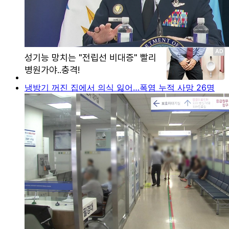
냉방기 꺼진 집에서 의식 잃어…폭염 누적 사망 26명