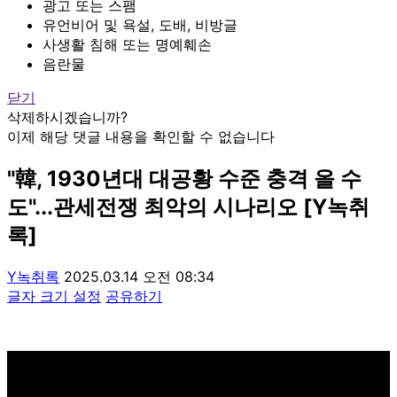
광고 또는 스팸
유언비어 및 욕설, 도배, 비방글
사생활 침해 또는 명예훼손
음란물
닫기
삭제하시겠습니까?
이제 해당 댓글 내용을 확인할 수 없습니다
"韓, 1930년대 대공황 수준 충격 올 수
도"...관세전쟁 최악의 시나리오 [Y녹취
록]
Y녹취록
2025.03.14 오전 08:34
글자 크기 설정
공유하기