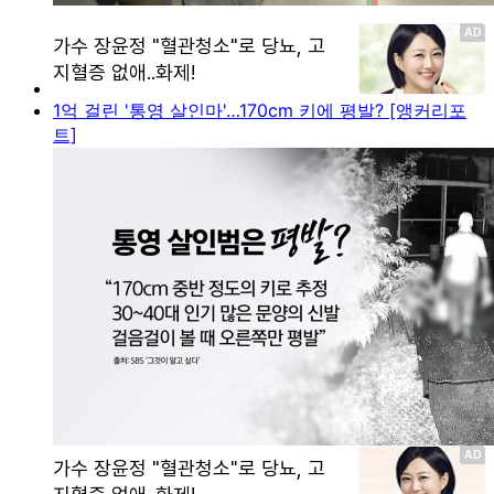
1억 걸린 '통영 살인마'…170cm 키에 평발? [앵커리포
트]