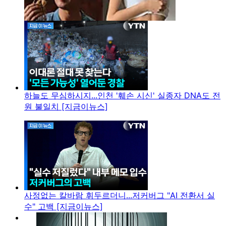
하늘도 무심하시지...인천 '훼손 시신' 실종자 DNA도 전
원 불일치 [지금이뉴스]
사정없는 칼바람 휘두르더니...저커버그 "AI 전환서 실
수" 고백 [지금이뉴스]