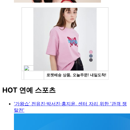
HOT 연예 스포츠
'가왕쇼’ 전유진·박서진·홍지윤, 센터 자리 위한 '관객 쟁
탈전'