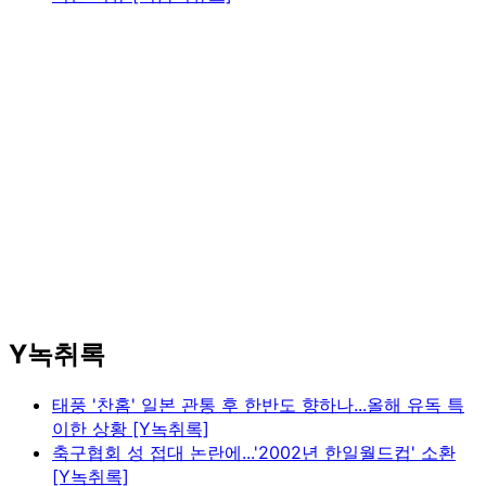
Y녹취록
태풍 '찬홈' 일본 관통 후 한반도 향하나...올해 유독 특
이한 상황 [Y녹취록]
축구협회 성 접대 논란에...'2002년 한일월드컵' 소환
[Y녹취록]