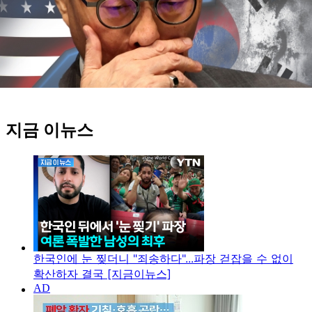
지금 이뉴스
한국인에 눈 찢더니 "죄송하다"...파장 걷잡을 수 없이
확산하자 결국 [지금이뉴스]