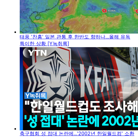
태풍 '찬홈' 일본 관통 후 한반도 향하나...올해 유독
특이한 상황 [Y녹취록]
축구협회 성 접대 논란에...'2002년 한일월드컵' 소환