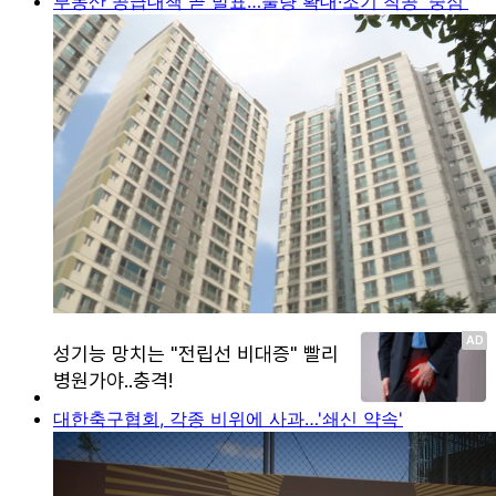
부동산 공급대책 곧 발표…물량 확대·조기 착공 '중점'
대한축구협회, 각종 비위에 사과…'쇄신 약속'