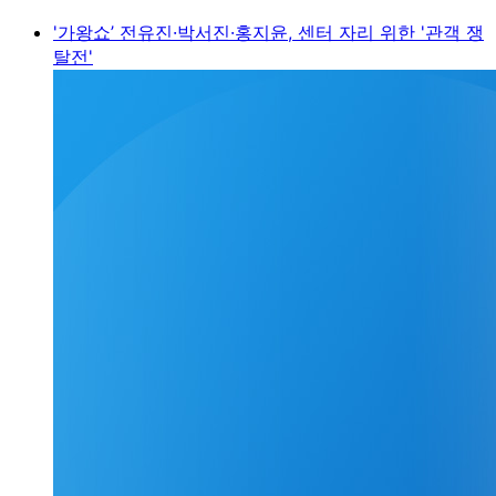
'가왕쇼’ 전유진·박서진·홍지윤, 센터 자리 위한 '관객 쟁
탈전'