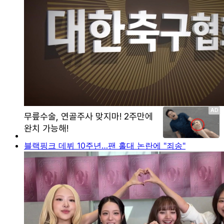
블랙핑크 데뷔 10주년…팬 홀대 논란에 "죄송"