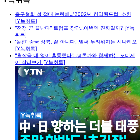
축구협회 성 접대 논란에...'2002년 한일월드컵' 소환
[Y녹취록]
"전쟁 곧 끝난다" 트럼프 장담...이번엔 진짜일까? [Y녹
취록]
'돌핀' 중국 상륙, 끝 아니다...벌써 두려워지는 시나리오
[Y녹취록]
"흠잡을 데 없이 훌륭했다"...평론가와 함께하는 오디세
이 살펴보기 [Y녹취록]