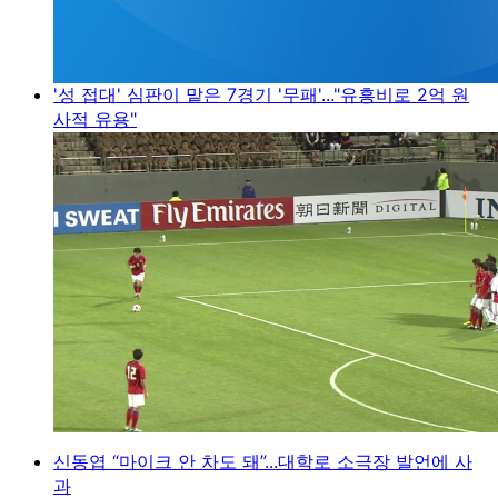
'성 접대' 심판이 맡은 7경기 '무패'..."유흥비로 2억 원
사적 유용"
신동엽 “마이크 안 차도 돼”...대학로 소극장 발언에 사
과