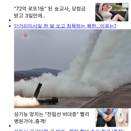
단거리미사일 한 발 쏘고 침묵하는 북한…이유는?