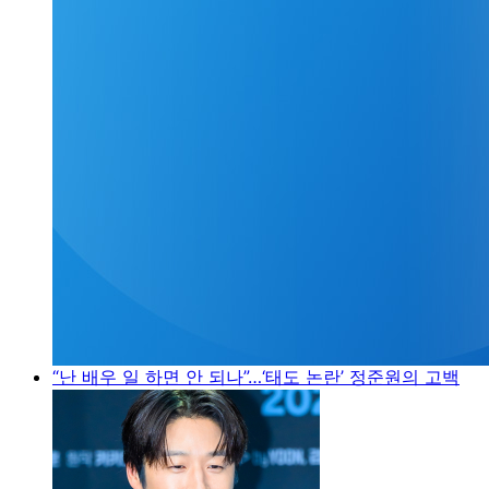
“난 배우 일 하면 안 되나”…‘태도 논란’ 정준원의 고백