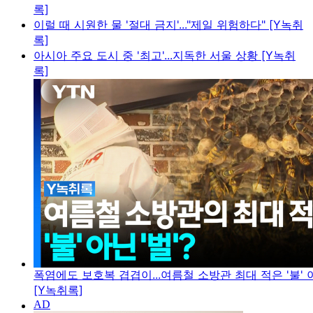
록]
이럴 때 시원한 물 '절대 금지'..."제일 위험하다" [Y녹취
록]
아시아 주요 도시 중 '최고'...지독한 서울 상황 [Y녹취
록]
폭염에도 보호복 겹겹이...여름철 소방관 최대 적은 '불' 아
[Y녹취록]