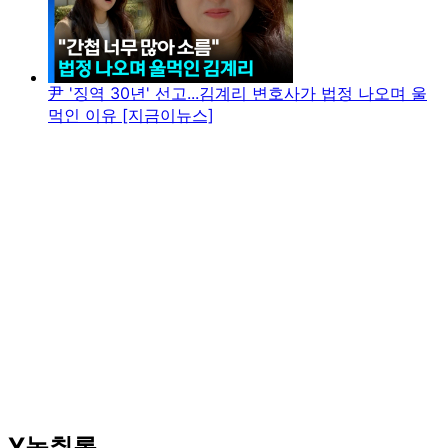
尹 '징역 30년' 선고...김계리 변호사가 법정 나오며 울
먹인 이유 [지금이뉴스]
Y녹취록