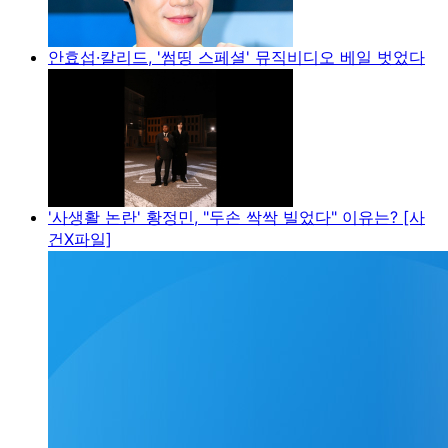
안효섭·칼리드, '썸띵 스페셜' 뮤직비디오 베일 벗었다
'사생활 논란' 황정민, "두손 싹싹 빌었다" 이유는? [사
건X파일]