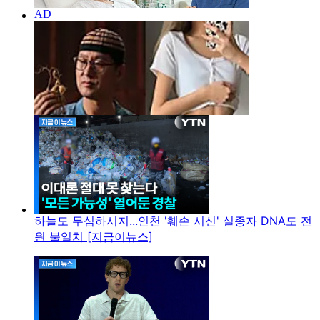
하늘도 무심하시지...인천 '훼손 시신' 실종자 DNA도 전
원 불일치 [지금이뉴스]