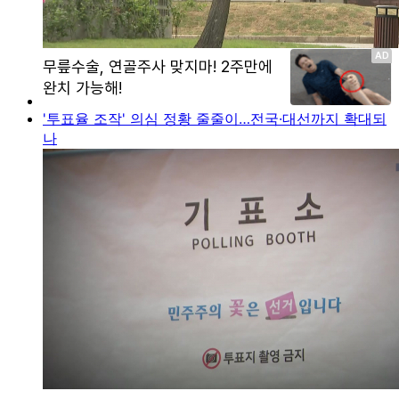
'투표율 조작' 의심 정황 줄줄이…전국·대선까지 확대되
나