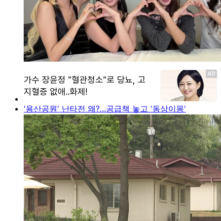
'용산공원' 난타전 왜?…공급책 놓고 '동상이몽'