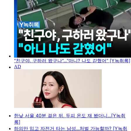
"친구야, 구하러 왔구나"..."아니? 나도 갇혔어" [Y녹취록]
한낮 서울 40분 걸은 뒤, 두피 온도 재 봤더니...[Y녹취
록]
하의만 입고 자전거 타는 남성...처벌 가능할까? [Y녹취