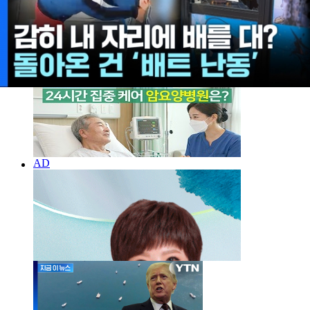
한국인에 눈 찢더니 "죄송하다"...파장 걷잡을 수 없이
확산하자 결국 [지금이뉴스]