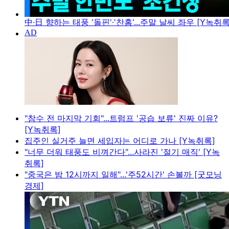
中·日 향하는 태풍 '돌핀'·'찬홈'...주말 날씨 좌우 [Y녹취록
"참수 전 마지막 기회"...트럼프 '공습 보류' 진짜 이유?
[Y녹취록]
집주인 실거주 늘면 세입자는 어디로 가나 [Y녹취록]
"너무 더워 태풍도 비껴간다"...사라진 '절기 매직' [Y녹
취록]
"중국은 밤 12시까지 일해"...'주52시간' 손볼까 [굿모닝
경제]