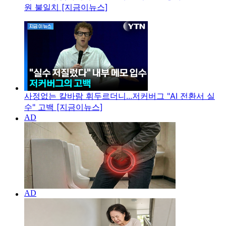
원 불일치 [지금이뉴스]
사정없는 칼바람 휘두르더니...저커버그 "AI 전환서 실
수" 고백 [지금이뉴스]