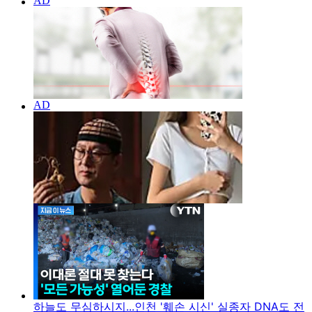
하늘도 무심하시지...인천 '훼손 시신' 실종자 DNA도 전