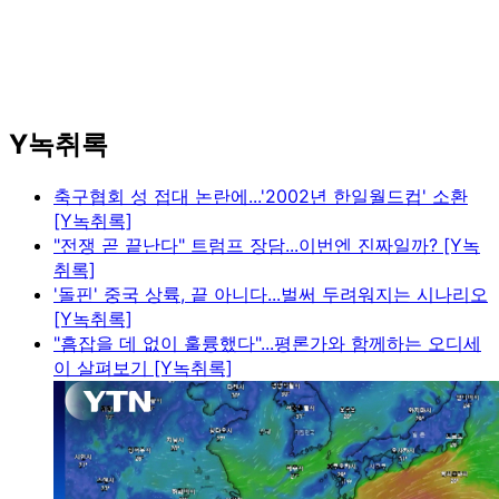
Y녹취록
축구협회 성 접대 논란에...'2002년 한일월드컵' 소환
[Y녹취록]
"전쟁 곧 끝난다" 트럼프 장담...이번엔 진짜일까? [Y녹
취록]
'돌핀' 중국 상륙, 끝 아니다...벌써 두려워지는 시나리오
[Y녹취록]
"흠잡을 데 없이 훌륭했다"...평론가와 함께하는 오디세
이 살펴보기 [Y녹취록]