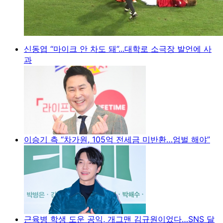
신동엽 “마이크 안 차도 돼”...대학로 소극장 발언에 사
과
이승기 측 “차가원, 105억 전세금 미반환…엄벌 해야”
근육병 학생 도운 공익, 개그맨 김규원이었다…SNS 달