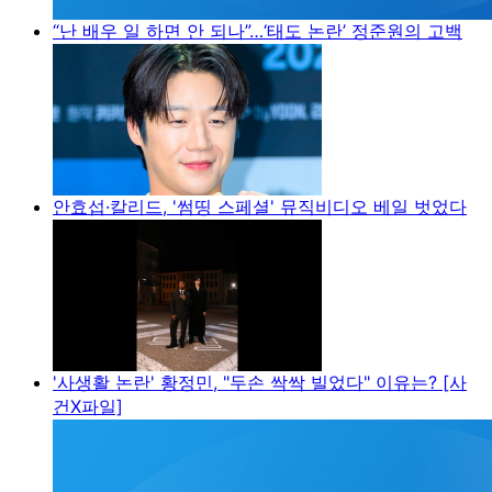
“난 배우 일 하면 안 되나”…‘태도 논란’ 정준원의 고백
안효섭·칼리드, '썸띵 스페셜' 뮤직비디오 베일 벗었다
'사생활 논란' 황정민, "두손 싹싹 빌었다" 이유는? [사
건X파일]