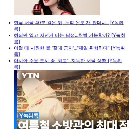
한낮 서울 40분 걸은 뒤, 두피 온도 재 봤더니...[Y녹취
록]
하의만 입고 자전거 타는 남성...처벌 가능할까? [Y녹취
록]
이럴 때 시원한 물 '절대 금지'..."제일 위험하다" [Y녹취
록]
아시아 주요 도시 중 '최고'...지독한 서울 상황 [Y녹취
록]