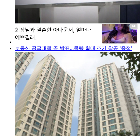
부동산 공급대책 곧 발표…물량 확대·조기 착공 '중점'