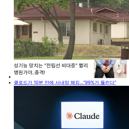
클로드가 10분 만에 사내망 해킹…"99%가 뚫린다"