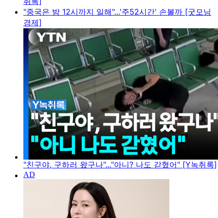
취록]
"중국은 밤 12시까지 일해"...'주52시간' 손볼까 [굿모닝
경제]
"친구야, 구하러 왔구나"..."아니? 나도 갇혔어" [Y녹취록]