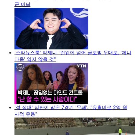
군 미담
'스타뉴스룸' 박제니 "런웨이 넘어 글로벌 무대로, '제니
다움' 잃지 않을 것"
'성 접대' 심판이 맡은 7경기 '무패'..."유흥비로 2억 원
사적 유용"