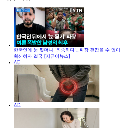
한국인에 눈 찢더니 "죄송하다"...파장 걷잡을 수 없이
확산하자 결국 [지금이뉴스]