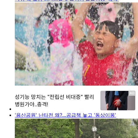
'용산공원' 난타전 왜?…공급책 놓고 '동상이몽'