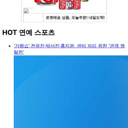
HOT 연예 스포츠
'가왕쇼’ 전유진·박서진·홍지윤, 센터 자리 위한 '관객 쟁
탈전'