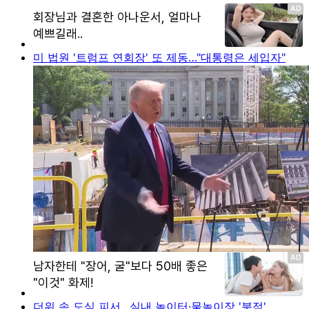
미 법원 '트럼프 연회장' 또 제동…"대통령은 세입자"
더위 속 도심 피서…실내 놀이터·물놀이장 '북적'