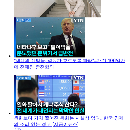
"세계의 선박들, 석유가 흐르도록 하라"...개전 106일만
에 전해진 종전합의
원화보다 가치 떨어진 통화는 사실상 없다...한국 경제
의 소리 없는 경고 [지금이뉴스]