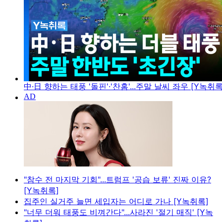
中·日 향하는 태풍 '돌핀'·'찬홈'...주말 날씨 좌우 [Y녹취록
"참수 전 마지막 기회"...트럼프 '공습 보류' 진짜 이유?
[Y녹취록]
집주인 실거주 늘면 세입자는 어디로 가나 [Y녹취록]
"너무 더워 태풍도 비껴간다"...사라진 '절기 매직' [Y녹