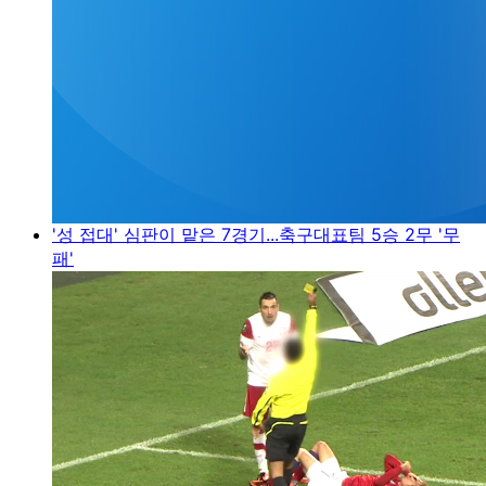
'성 접대' 심판이 맡은 7경기...축구대표팀 5승 2무 '무
패'