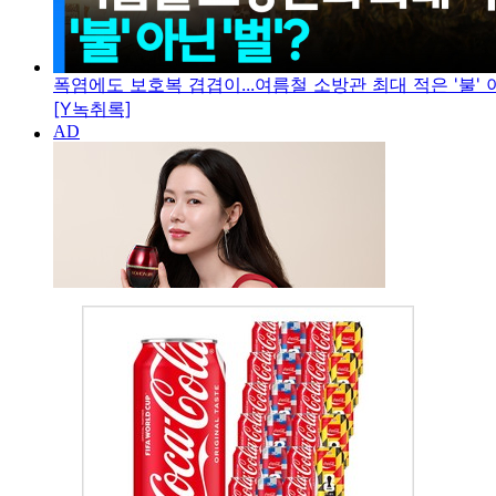
폭염에도 보호복 겹겹이...여름철 소방관 최대 적은 '불' 아
[Y녹취록]