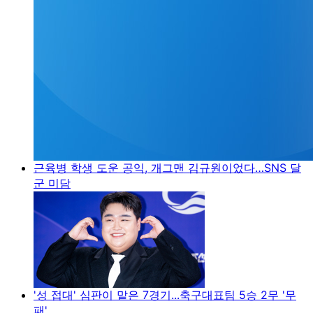
근육병 학생 도운 공익, 개그맨 김규원이었다…SNS 달
군 미담
'성 접대' 심판이 맡은 7경기...축구대표팀 5승 2무 '무
패'