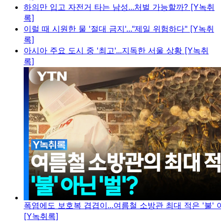
하의만 입고 자전거 타는 남성...처벌 가능할까? [Y녹취
록]
이럴 때 시원한 물 '절대 금지'..."제일 위험하다" [Y녹취
록]
아시아 주요 도시 중 '최고'...지독한 서울 상황 [Y녹취
록]
폭염에도 보호복 겹겹이...여름철 소방관 최대 적은 '불' 아
[Y녹취록]