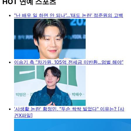
HOT 연예 스포츠
“난 배우 일 하면 안 되나”…‘태도 논란’ 정준원의 고백
이승기 측 “차가원, 105억 전세금 미반환…엄벌 해야”
'사생활 논란' 황정민, "두손 싹싹 빌었다" 이유는? [사
건X파일]