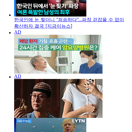
한국인에 눈 찢더니 "죄송하다"...파장 걷잡을 수 없이
확산하자 결국 [지금이뉴스]