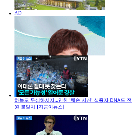
하늘도 무심하시지...인천 '훼손 시신' 실종자 DNA도 전
원 불일치 [지금이뉴스]