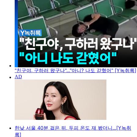
"친구야, 구하러 왔구나"..."아니? 나도 갇혔어" [Y녹취록]
한낮 서울 40분 걸은 뒤, 두피 온도 재 봤더니...[Y녹취
록]