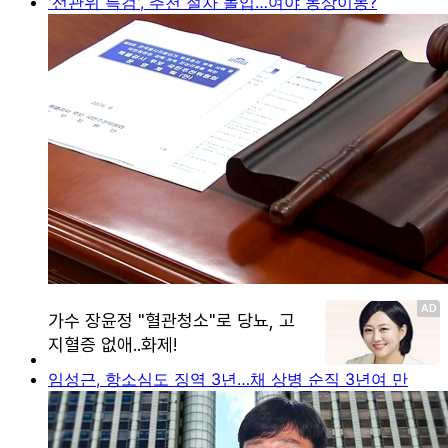
'선관위 특검', 추천 절차 돌입…여야 동상이몽?
임성근, 항소심도 징역 3년…채 상병 순직 3년여 만