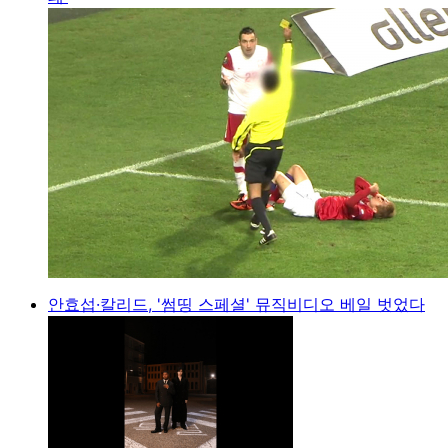
안효섭·칼리드, '썸띵 스페셜' 뮤직비디오 베일 벗었다