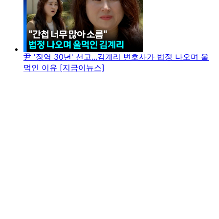
尹 '징역 30년' 선고...김계리 변호사가 법정 나오며 울
먹인 이유 [지금이뉴스]