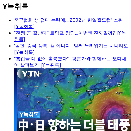
Y녹취록
축구협회 성 접대 논란에...'2002년 한일월드컵' 소환
[Y녹취록]
"전쟁 곧 끝난다" 트럼프 장담...이번엔 진짜일까? [Y녹
취록]
'돌핀' 중국 상륙, 끝 아니다...벌써 두려워지는 시나리오
[Y녹취록]
"흠잡을 데 없이 훌륭했다"...평론가와 함께하는 오디세
이 살펴보기 [Y녹취록]