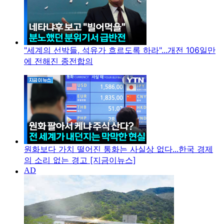
"세계의 선박들, 석유가 흐르도록 하라"...개전 106일만
에 전해진 종전합의
원화보다 가치 떨어진 통화는 사실상 없다...한국 경제
의 소리 없는 경고 [지금이뉴스]