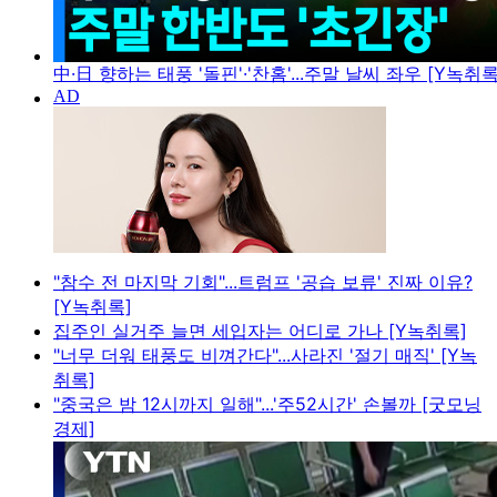
中·日 향하는 태풍 '돌핀'·'찬홈'...주말 날씨 좌우 [Y녹취록
"참수 전 마지막 기회"...트럼프 '공습 보류' 진짜 이유?
[Y녹취록]
집주인 실거주 늘면 세입자는 어디로 가나 [Y녹취록]
"너무 더워 태풍도 비껴간다"...사라진 '절기 매직' [Y녹
취록]
"중국은 밤 12시까지 일해"...'주52시간' 손볼까 [굿모닝
경제]