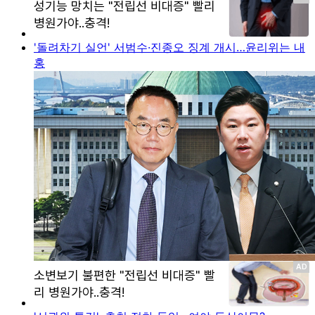
'돌려차기 실언' 서범수·진종오 징계 개시…윤리위는 내
홍