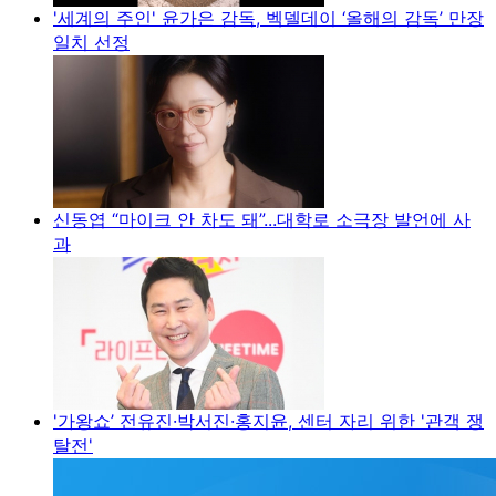
'세계의 주인' 윤가은 감독, 벡델데이 ‘올해의 감독’ 만장
일치 선정
신동엽 “마이크 안 차도 돼”...대학로 소극장 발언에 사
과
'가왕쇼’ 전유진·박서진·홍지윤, 센터 자리 위한 '관객 쟁
탈전'