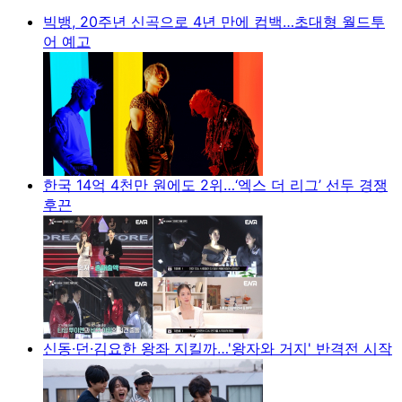
빅뱅, 20주년 신곡으로 4년 만에 컴백…초대형 월드투
어 예고
한국 14억 4천만 원에도 2위…‘엑스 더 리그’ 선두 경쟁
후끈
신동·던·김요한 왕좌 지킬까…'왕자와 거지' 반격전 시작