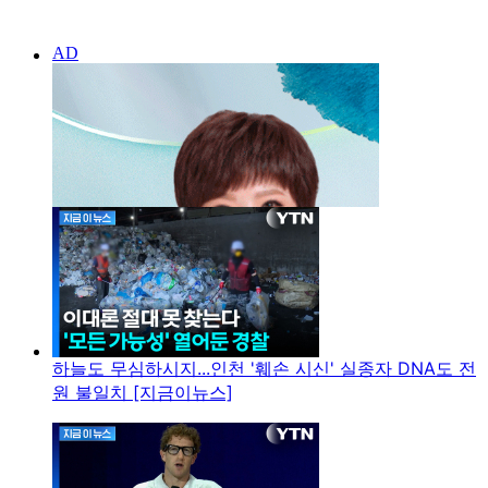
하늘도 무심하시지...인천 '훼손 시신' 실종자 DNA도 전
원 불일치 [지금이뉴스]