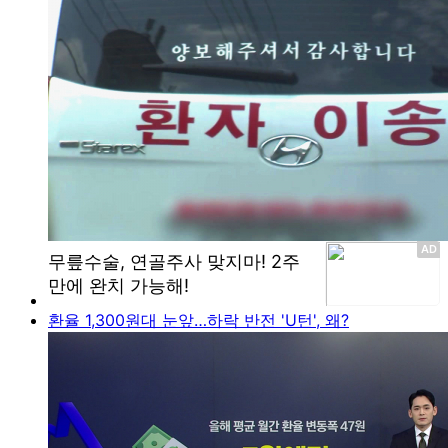
환율 1,300원대 눈앞…하락 반전 'U턴', 왜?