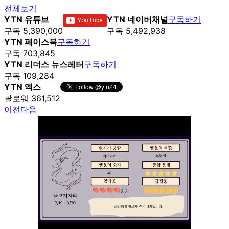
전체보기
YTN 유튜브
YTN 네이버채널
구독하기
구독 5,390,000
구독 5,492,938
YTN 페이스북
구독하기
구독 703,845
YTN 리더스 뉴스레터
구독하기
구독 109,284
YTN 엑스
팔로워 361,512
이전
다음