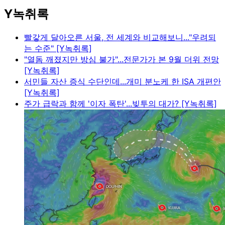
Y녹취록
빨갛게 달아오른 서울, 전 세계와 비교해보니..."우려되
는 수준" [Y녹취록]
"열돔 깨졌지만 방심 불가"...전문가가 본 9월 더위 전망
[Y녹취록]
서민들 자산 증식 수단인데...개미 분노케 한 ISA 개편안
[Y녹취록]
주가 급락과 함께 '이자 폭탄'...빚투의 대가? [Y녹취록]