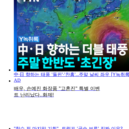
中·日 향하는 태풍 '돌핀'·'찬홈'...주말 날씨 좌우 [Y녹취록
"참수 전 마지막 기회"...트럼프 '공습 보류' 진짜 이유?