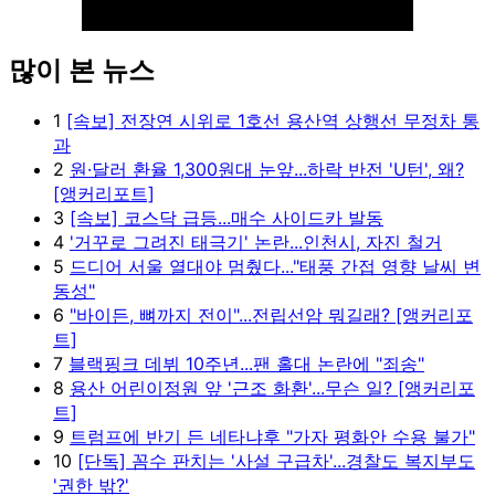
많이 본 뉴스
Unmute
1
[속보] 전장연 시위로 1호선 용산역 상행선 무정차 통
과
2
원·달러 환율 1,300원대 눈앞...하락 반전 'U턴', 왜?
[앵커리포트]
3
[속보] 코스닥 급등...매수 사이드카 발동
4
'거꾸로 그려진 태극기' 논란...인천시, 자진 철거
5
드디어 서울 열대야 멈췄다..."태풍 간접 영향 날씨 변
동성"
6
"바이든, 뼈까지 전이"...전립선암 뭐길래? [앵커리포
트]
7
블랙핑크 데뷔 10주년...팬 홀대 논란에 "죄송"
8
용산 어린이정원 앞 '근조 화환'...무슨 일? [앵커리포
트]
9
트럼프에 반기 든 네타냐후 "가자 평화안 수용 불가"
10
[단독] 꼼수 판치는 '사설 구급차'...경찰도 복지부도
'권한 밖?'