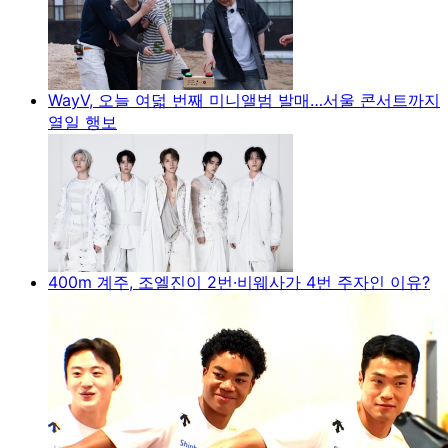
WayV, 오늘 여덟 번째 미니앨범 발매…서울 콘서트까지
열일 행보
400m 계주, 조엘진이 2번·비웨사가 4번 주자인 이유?