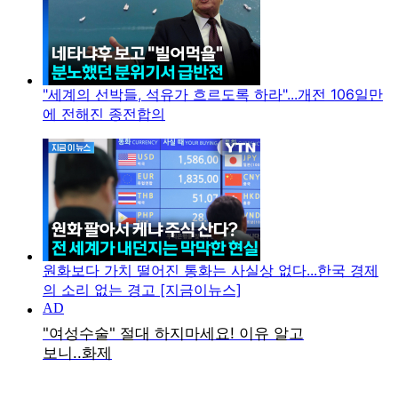
"세계의 선박들, 석유가 흐르도록 하라"...개전 106일만
에 전해진 종전합의
원화보다 가치 떨어진 통화는 사실상 없다...한국 경제
의 소리 없는 경고 [지금이뉴스]