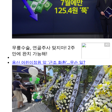
용산 어린이정원 앞 '근조 화환'…무슨 일?