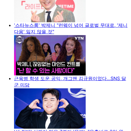
'스타뉴스룸' 박제니 "런웨이 넘어 글로벌 무대로, '제니
다움' 잃지 않을 것"
근육병 학생 도운 공익, 개그맨 김규원이었다…SNS 달
군 미담