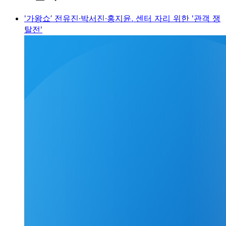
'가왕쇼’ 전유진·박서진·홍지윤, 센터 자리 위한 '관객 쟁
탈전'