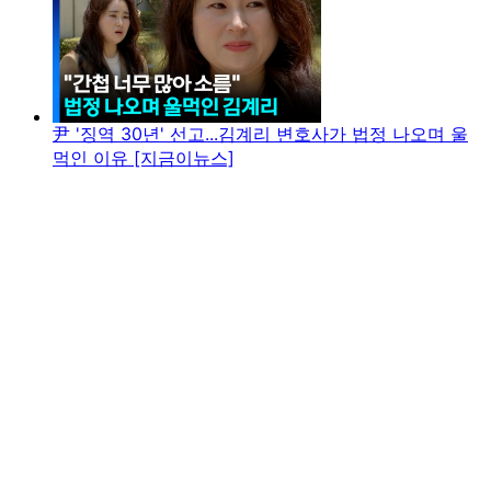
尹 '징역 30년' 선고...김계리 변호사가 법정 나오며 울
먹인 이유 [지금이뉴스]