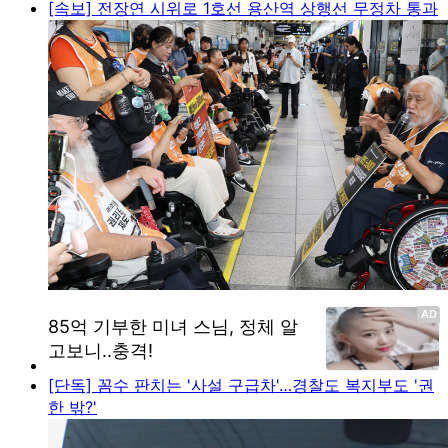
[속보] 전장연 시위로 1호선 용산역 상행선 무정차 통과
[단독] 꼼수 판치는 '사설 구급차'…경찰도 복지부도 '권
한 밖?'