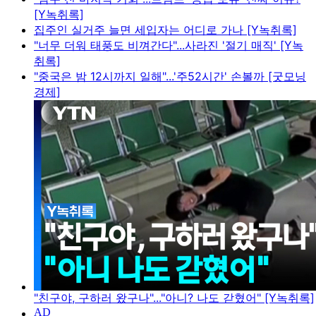
[Y녹취록]
집주인 실거주 늘면 세입자는 어디로 가나 [Y녹취록]
"너무 더워 태풍도 비껴간다"...사라진 '절기 매직' [Y녹
취록]
"중국은 밤 12시까지 일해"...'주52시간' 손볼까 [굿모닝
경제]
"친구야, 구하러 왔구나"..."아니? 나도 갇혔어" [Y녹취록]