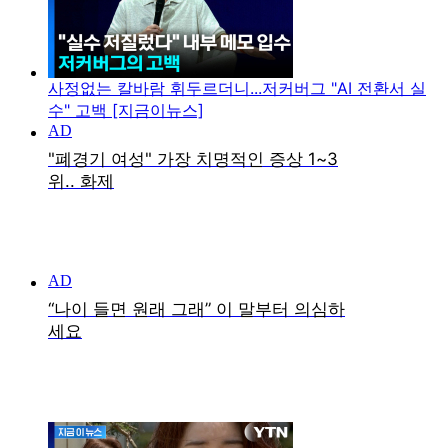
사정없는 칼바람 휘두르더니...저커버그 "AI 전환서 실
수" 고백 [지금이뉴스]