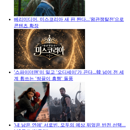
베리미디어, 미스코리아 새 판 짠다…‘왕관쟁탈전’으로
콘텐츠 확장
'스파이더맨'이 밀고 '오디세이'가 끈다…韓 넘어 전 세
계 휩쓰는 '쌍끌이 흥행' 돌풍
'내 남은 연애' 서로빈, 모두의 예상 뒤엎은 반전 선택…