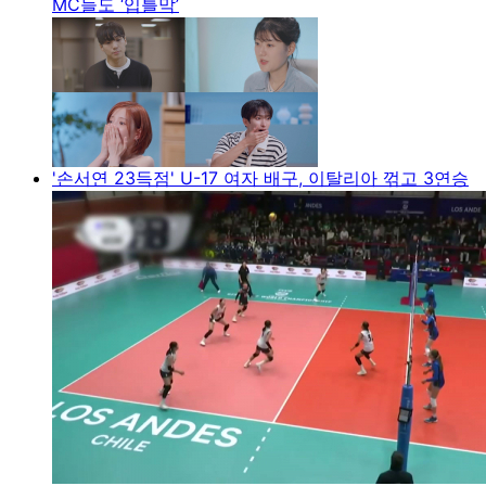
MC들도 ‘입틀막’
'손서연 23득점' U-17 여자 배구, 이탈리아 꺾고 3연승