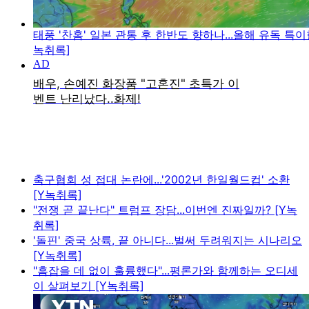
태풍 '찬홈' 일본 관통 후 한반도 향하나...올해 유독 특이
녹취록]
축구협회 성 접대 논란에...'2002년 한일월드컵' 소환
[Y녹취록]
"전쟁 곧 끝난다" 트럼프 장담...이번엔 진짜일까? [Y녹
취록]
'돌핀' 중국 상륙, 끝 아니다...벌써 두려워지는 시나리오
[Y녹취록]
"흠잡을 데 없이 훌륭했다"...평론가와 함께하는 오디세
이 살펴보기 [Y녹취록]