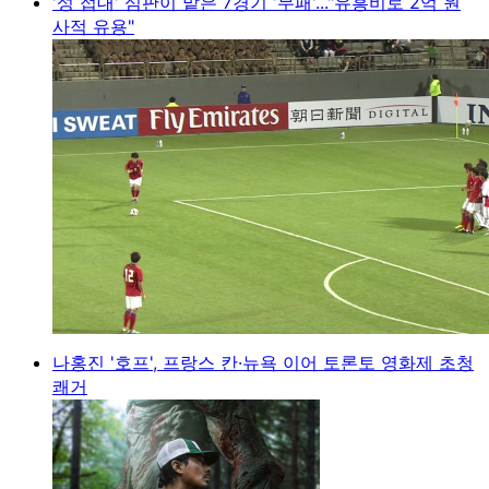
'성 접대' 심판이 맡은 7경기 '무패'..."유흥비로 2억 원
사적 유용"
나홍진 '호프', 프랑스 칸·뉴욕 이어 토론토 영화제 초청
쾌거