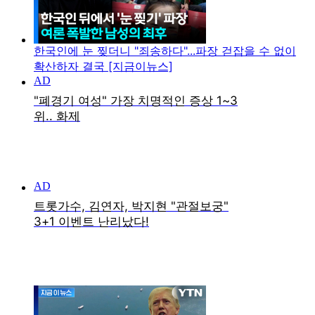
한국인에 눈 찢더니 "죄송하다"...파장 걷잡을 수 없이
확산하자 결국 [지금이뉴스]